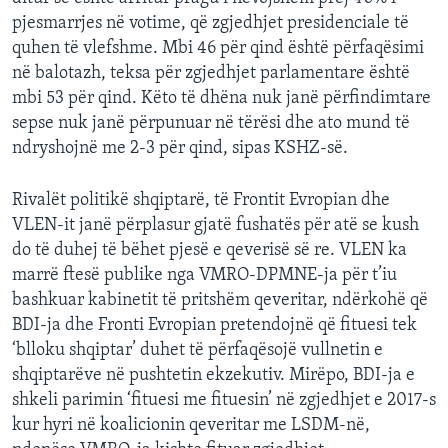
pjesmarrjes në votime, që zgjedhjet presidenciale të
quhen të vlefshme. Mbi 46 për qind është përfaqësimi
në balotazh, teksa për zgjedhjet parlamentare është
mbi 53 për qind. Këto të dhëna nuk janë përfindimtare
sepse nuk janë përpunuar në tërësi dhe ato mund të
ndryshojnë me 2-3 për qind, sipas KSHZ-së.
Rivalët politikë shqiptarë, të Frontit Evropian dhe
VLEN-it janë përplasur gjatë fushatës për atë se kush
do të duhej të bëhet pjesë e qeverisë së re. VLEN ka
marrë ftesë publike nga VMRO-DPMNE-ja për t’iu
bashkuar kabinetit të pritshëm qeveritar, ndërkohë që
BDI-ja dhe Fronti Evropian pretendojnë që fituesi tek
‘blloku shqiptar’ duhet të përfaqësojë vullnetin e
shqiptarëve në pushtetin ekzekutiv. Mirëpo, BDI-ja e
shkeli parimin ‘fituesi me fituesin’ në zgjedhjet e 2017-s
kur hyri në koalicionin qeveritar me LSDM-në,