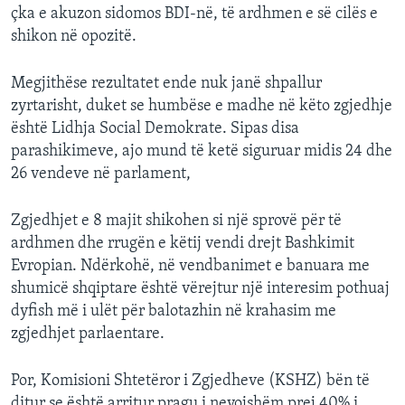
çka e akuzon sidomos BDI-në, të ardhmen e së cilës e
shikon në opozitë.
Megjithëse rezultatet ende nuk janë shpallur
zyrtarisht, duket se humbëse e madhe në këto zgjedhje
është Lidhja Social Demokrate. Sipas disa
parashikimeve, ajo mund të ketë siguruar midis 24 dhe
26 vendeve në parlament,
Zgjedhjet e 8 majit shikohen si një sprovë për të
ardhmen dhe rrugën e këtij vendi drejt Bashkimit
Evropian. Ndërkohë, në vendbanimet e banuara me
shumicë shqiptare është vërejtur një interesim pothuaj
dyfish më i ulët për balotazhin në krahasim me
zgjedhjet parlaentare.
Por, Komisioni Shtetëror i Zgjedheve (KSHZ) bën të
ditur se është arritur pragu i nevojshëm prej 40% i