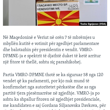
INTERVISTA
DITARI
Në Maqedoninë e Veriut në orën 7 të mbrëmjes u
mbyllën kutitë e votimit për zgedhjet parlamentare
dhe balotazhin për presidentin e vendit. VMRO-
DPMNE-ja e spektrit të djathtë duket të ketë arritur
një fitore të thellë, ashtu siç parashikohej.
Partia VMRO-DPMNE thotë se ka siguruar 58 nga 120
vendet që ka parlamenti, por kjo nuk mund të
konfirmohet nga autoritetet përkatëse dhe as nga
partitë tjera pjesëmarrëse në zgjedhje. VMRO-ja po
ashtu ka shpallur fitoren në zgjedhjet presidenciale,
me kandidaten e saj Gordana Siljanovska Davkova, për