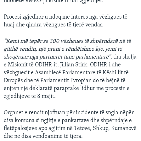
ndonëse VMRO-ja kishte fituar zgjedhjet.
Procesi zgjedhor u ndoq me interes nga vëzhgues të
huaj dhe qindra vëzhgues të tjerë vendas.
“Kemi më tepër se 300 vëzhgues të shpërndarë në të
gjithë vendin, një prani e rëndëishme kjo. Jemi të
shoqëruar nga partnerët tanë parlamentarë”
, tha shefja
e Misionit të ODIHR-it, Jillian Stirk. ODIHR-i dhe
vëzhguesit e Asamblesë Parlamentare të Këshillit të
Evropës dhe të Parlamentit Evropian do të bëjnë të
enjten një deklaratë paraprake lidhur me procesin e
zgjedhjeve të 8 majit.
Organet e rendit njoftuan për incidente të vogla nëpër
disa komuna si ngjitje e pankartave dhe shpërndaje e
fletëpalosjeve apo agjitim në Tetovë, Shkup, Kumanovë
dhe në disa vendbanime të tjera.