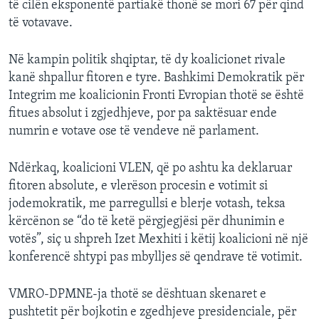
të cilën eksponentë partiakë thonë se mori 67 për qind
të votavave.
Në kampin politik shqiptar, të dy koalicionet rivale
kanë shpallur fitoren e tyre. Bashkimi Demokratik për
Integrim me koalicionin Fronti Evropian thotë se është
fitues absolut i zgjedhjeve, por pa saktësuar ende
numrin e votave ose të vendeve në parlament.
Ndërkaq, koalicioni VLEN, që po ashtu ka deklaruar
fitoren absolute, e vlerëson procesin e votimit si
jodemokratik, me parregullsi e blerje votash, teksa
kërcënon se “do të ketë përgjegjësi për dhunimin e
votës”, siç u shpreh Izet Mexhiti i këtij koalicioni në një
konferencë shtypi pas mbylljes së qendrave të votimit.
VMRO-DPMNE-ja thotë se dështuan skenaret e
pushtetit për bojkotin e zgedhjeve presidenciale, për