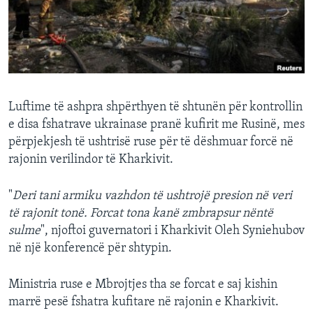
INTERVISTA
DITARI
Luftime të ashpra shpërthyen të shtunën për kontrollin
e disa fshatrave ukrainase pranë kufirit me Rusinë, mes
përpjekjesh të ushtrisë ruse për të dëshmuar forcë në
rajonin verilindor të Kharkivit.
"
Deri tani armiku vazhdon të ushtrojë presion në veri
të rajonit tonë. Forcat tona kanë zmbrapsur nëntë
sulme
", njoftoi guvernatori i Kharkivit Oleh Syniehubov
në një konferencë për shtypin.
Ministria ruse e Mbrojtjes tha se forcat e saj kishin
marrë pesë fshatra kufitare në rajonin e Kharkivit.