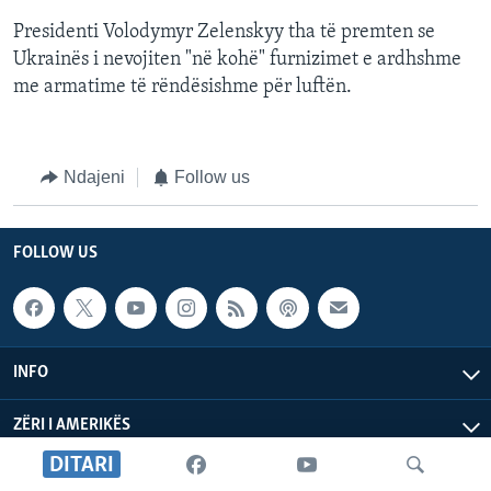
Presidenti Volodymyr Zelenskyy tha të premten se
Ukrainës i nevojiten "në kohë" furnizimet e ardhshme
me armatime të rëndësishme për luftën.
Ndajeni
Follow us
FOLLOW US
INFO
ZËRI I AMERIKËS
DITARI