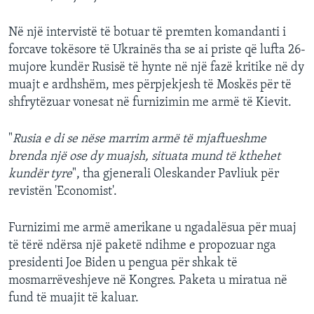
Në një intervistë të botuar të premten komandanti i
forcave tokësore të Ukrainës tha se ai priste që lufta 26-
mujore kundër Rusisë të hynte në një fazë kritike në dy
muajt e ardhshëm, mes përpjekjesh të Moskës për të
shfrytëzuar vonesat në furnizimin me armë të Kievit.
"
Rusia e di se nëse marrim armë të mjaftueshme
brenda një ose dy muajsh, situata mund të kthehet
kundër tyre
", tha gjenerali Oleskander Pavliuk për
revistën 'Economist'.
Furnizimi me armë amerikane u ngadalësua për muaj
të tërë ndërsa një paketë ndihme e propozuar nga
presidenti Joe Biden u pengua për shkak të
mosmarrëveshjeve në Kongres. Paketa u miratua në
fund të muajit të kaluar.