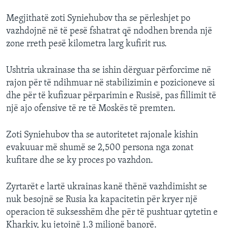
Megjithatë zoti Syniehubov tha se përleshjet po
vazhdojnë në të pesë fshatrat që ndodhen brenda një
zone rreth pesë kilometra larg kufirit rus.
Ushtria ukrainase tha se ishin dërguar përforcime në
rajon për të ndihmuar në stabilizimin e pozicioneve si
dhe për të kufizuar përparimin e Rusisë, pas fillimit të
një ajo ofensive të re të Moskës të premten.
Zoti Syniehubov tha se autoritetet rajonale kishin
evakuuar më shumë se 2,500 persona nga zonat
kufitare dhe se ky proces po vazhdon.
Zyrtarët e lartë ukrainas kanë thënë vazhdimisht se
nuk besojnë se Rusia ka kapacitetin për kryer një
operacion të suksesshëm dhe për të pushtuar qytetin e
Kharkiv, ku jetojnë 1.3 milionë banorë.