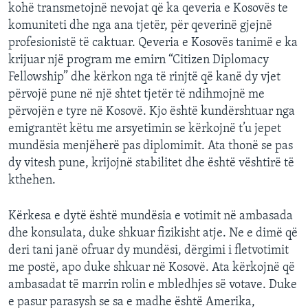
kohë transmetojnë nevojat që ka qeveria e Kosovës te
komuniteti dhe nga ana tjetër, për qeverinë gjejnë
profesionistë të caktuar. Qeveria e Kosovës tanimë e ka
krijuar një program me emirn “Citizen Diplomacy
Fellowship” dhe kërkon nga të rinjtë që kanë dy vjet
përvojë pune në një shtet tjetër të ndihmojnë me
përvojën e tyre në Kosovë. Kjo është kundërshtuar nga
emigrantët këtu me arsyetimin se kërkojnë t’u jepet
mundësia menjëherë pas diplomimit. Ata thonë se pas
dy vitesh pune, krijojnë stabilitet dhe është vështirë të
kthehen.
Kërkesa e dytë është mundësia e votimit në ambasada
dhe konsulata, duke shkuar fizikisht atje. Ne e dimë që
deri tani janë ofruar dy mundësi, dërgimi i fletvotimit
me postë, apo duke shkuar në Kosovë. Ata kërkojnë që
ambasadat të marrin rolin e mbledhjes së votave. Duke
e pasur parasysh se sa e madhe është Amerika,