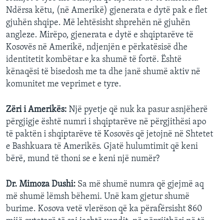
Ndërsa këtu, (në Amerikë) gjenerata e dytë pak e flet
gjuhën shqipe. Më lehtësisht shprehën në gjuhën
angleze. Mirëpo, gjenerata e dytë e shqiptarëve të
Kosovës në Amerikë, ndjenjën e përkatësisë dhe
identitetit kombëtar e ka shumë të fortë. Është
kënaqësi të bisedosh me ta dhe janë shumë aktiv në
komunitet me veprimet e tyre.
Zëri i Amerikës:
Një pyetje që nuk ka pasur asnjëherë
përgjigje është numri i shqiptarëve në përgjithësi apo
të paktën i shqiptarëve të Kosovës që jetojnë në Shtetet
e Bashkuara të Amerikës. Gjatë hulumtimit që keni
bërë, mund të thoni se e keni një numër?
Dr. Mimoza Dushi:
Sa më shumë numra që gjejmë aq
më shumë lëmsh bëhemi. Unë kam gjetur shumë
burime. Kosova vetë vlerëson që ka përafërsisht 860