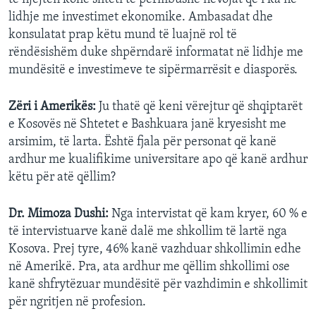
lidhje me investimet ekonomike. Ambasadat dhe
konsulatat prap këtu mund të luajnë rol të
rëndësishëm duke shpërndarë informatat në lidhje me
mundësitë e investimeve te sipërmarrësit e diasporës.
Zëri i Amerikës:
Ju thatë që keni vërejtur që shqiptarët
e Kosovës në Shtetet e Bashkuara janë kryesisht me
arsimim, të larta. Është fjala për personat që kanë
ardhur me kualifikime universitare apo që kanë ardhur
këtu për atë qëllim?
Dr. Mimoza Dushi:
Nga intervistat që kam kryer, 60 % e
të intervistuarve kanë dalë me shkollim të lartë nga
Kosova. Prej tyre, 46% kanë vazhduar shkollimin edhe
në Amerikë. Pra, ata ardhur me qëllim shkollimi ose
kanë shfrytëzuar mundësitë për vazhdimin e shkollimit
për ngritjen në profesion.