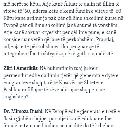
më herët se këtu. Atje kanë filluar të dalin në fillim të
viteve të ’60, ndërsa këtu e kemi fundin e viteve të ’60.
Këtu kanë ardhur jo pak për qëllime shkollimi kurse në
Evropë për qëllime shkollimi janë shumë të vonshëm.
Atje kanë shkuar kryesisht për qëllime pune, e kanë
konsideruar vetën që janë të përkohshëm. Prandaj,
ndjenja e të përkohshmes i ka penguar që të
integrohen dhe t’i shfrytëzojnë të gjitha mundësitë
Zëri i Amerikës:
Në hulumtimin tuaj ju keni
përmendur edhe dallimin tjetër që gjenerata e dytë e
emigrantëve shqiptarë të Kosovës në Shtetet e
Bashkuara fillojnë të zëvendësojnë shqipen me
anglishten?
Dr. Mimoza Dushi:
Në Evropë edhe gjenerata e tretë e
flasin gjuhën shqipe, por atje i kanë edukuar edhe
fëmijët e tyre me bindjen që një ditë do të kthehen.