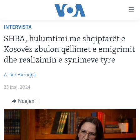
Lidhje
Kalo
në
INTERVISTA
faqen
FAQJA KRYESORE
kryesore
SHBA, hulumtimi me shqiptarët e
KATEGORITË
Kalo
Kosovës zbulon qëllimet e emigrimit
tek
DITARI
AMERIKA
dhe realizimin e synimeve tyre
faqja
BALLKANI
kryesore
Learning English
Artan Haraqija
Kalo
EVROPA
tek
25 maj, 2024
FOLLOW US
BOTA
kërkimi
Ndajeni
MJEDISI
KULTURË
Gjuhët
SHKENCË DHE TEKNOLOGJI
SHËNDETËSI