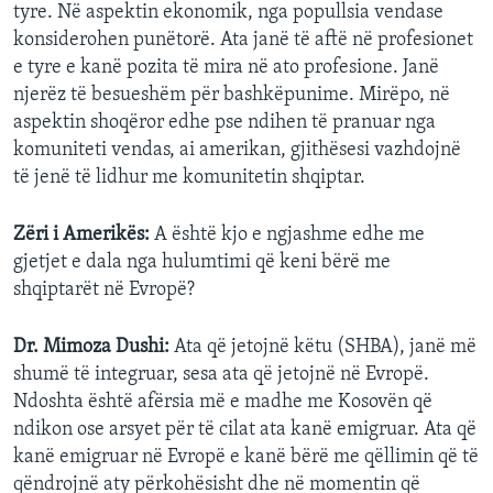
tyre. Në aspektin ekonomik, nga popullsia vendase
konsiderohen punëtorë. Ata janë të aftë në profesionet
e tyre e kanë pozita të mira në ato profesione. Janë
njerëz të besueshëm për bashkëpunime. Mirëpo, në
aspektin shoqëror edhe pse ndihen të pranuar nga
komuniteti vendas, ai amerikan, gjithësesi vazhdojnë
të jenë të lidhur me komunitetin shqiptar.
Zëri i Amerikës:
A është kjo e ngjashme edhe me
gjetjet e dala nga hulumtimi që keni bërë me
shqiptarët në Evropë?
Dr. Mimoza Dushi:
Ata që jetojnë këtu (SHBA), janë më
shumë të integruar, sesa ata që jetojnë në Evropë.
Ndoshta është afërsia më e madhe me Kosovën që
ndikon ose arsyet për të cilat ata kanë emigruar. Ata që
kanë emigruar në Evropë e kanë bërë me qëllimin që të
qëndrojnë aty përkohësisht dhe në momentin që