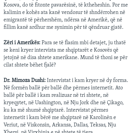
Kosova, do të fitonte pavarësinë, të ktheheshin. Por me
kalimin e kohës ata kanë vendosur të shndërrohen në
emigrantë të përhershëm, ndërsa në Amerikë, që në
fillim kanë ardhur me synimin për të qëndruar gjatë.
Zëri i Amerikës:
Para se të flasim mbi detajet, ju thatë
se keni kryer intervista me shqiptarët e Kosovës që
jetojnë në disa shtete amerikane. Mund të thoni se për
cilat shtete bëhet fjalë?
Dr. Mimoza Dushi:
Intervistat i kam kryer në dy forma.
Në formën ballë për ballë dhe përmes internetit. Ato
ballë për ballë i kam realizuar në tri shtete, në
kryeqytet, në Uashington, në Nju Jork dhe në Çikago,
ku ka më shumë shqiptarë. Intervistat përmes
internetit i kam bërë me shqiptarë në Karolinën e
Veriut, në Viskonsin, Arkansa, Dallas, Teksas, Nju
Xhersi, në Virxhinia e në shtete të tjera.