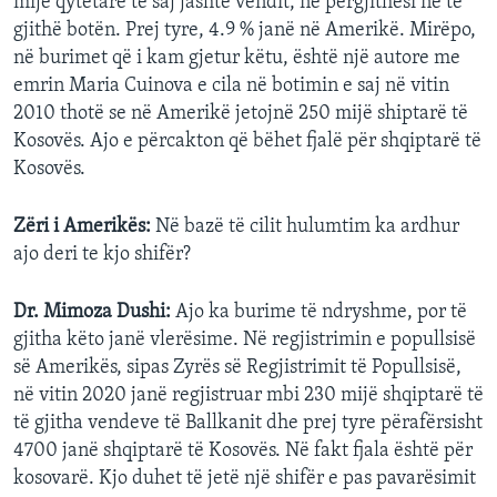
mijë qytetarë të saj jashtë vendit, në përgjithësi në të
gjithë botën. Prej tyre, 4.9 % janë në Amerikë. Mirëpo,
në burimet që i kam gjetur këtu, është një autore me
emrin Maria Cuinova e cila në botimin e saj në vitin
2010 thotë se në Amerikë jetojnë 250 mijë shiptarë të
Kosovës. Ajo e përcakton që bëhet fjalë për shqiptarë të
Kosovës.
Zëri i Amerikës:
Në bazë të cilit hulumtim ka ardhur
ajo deri te kjo shifër?
Dr. Mimoza Dushi:
Ajo ka burime të ndryshme, por të
gjitha këto janë vlerësime. Në regjistrimin e popullsisë
së Amerikës, sipas Zyrës së Regjistrimit të Popullsisë,
në vitin 2020 janë regjistruar mbi 230 mijë shqiptarë të
të gjitha vendeve të Ballkanit dhe prej tyre përafërsisht
4700 janë shqiptarë të Kosovës. Në fakt fjala është për
kosovarë. Kjo duhet të jetë një shifër e pas pavarësimit