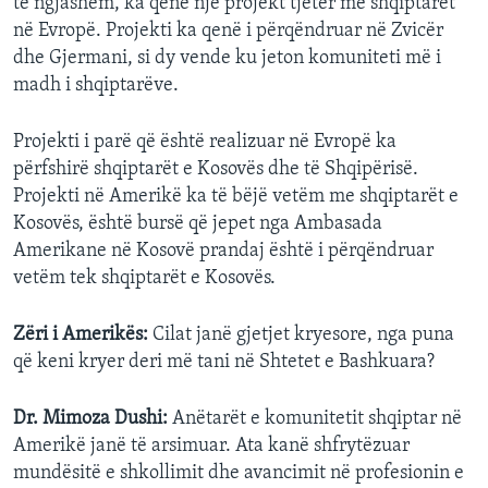
të ngjashëm, ka qenë një projekt tjetër me shqiptarët
në Evropë. Projekti ka qenë i përqëndruar në Zvicër
dhe Gjermani, si dy vende ku jeton komuniteti më i
madh i shqiptarëve.
Projekti i parë që është realizuar në Evropë ka
përfshirë shqiptarët e Kosovës dhe të Shqipërisë.
Projekti në Amerikë ka të bëjë vetëm me shqiptarët e
Kosovës, është bursë që jepet nga Ambasada
Amerikane në Kosovë prandaj është i përqëndruar
vetëm tek shqiptarët e Kosovës.
Zëri i Amerikës:
Cilat janë gjetjet kryesore, nga puna
që keni kryer deri më tani në Shtetet e Bashkuara?
Dr. Mimoza Dushi:
Anëtarët e komunitetit shqiptar në
Amerikë janë të arsimuar. Ata kanë shfrytëzuar
mundësitë e shkollimit dhe avancimit në profesionin e