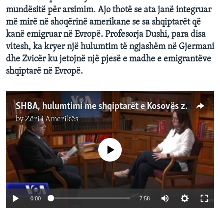
mundësitë për arsimim. Ajo thotë se ata janë integruar
më mirë në shoqërinë amerikane se sa shqiptarët që
kanë emigruar në Evropë. Profesorja Dushi, para disa
vitesh, ka kryer një hulumtim të ngjashëm në Gjermani
dhe Zvicër ku jetojnë një pjesë e madhe e emigrantëve
shqiptarë në Evropë.
SHBA, hulumtimi me shqiptarët e Kosovës zbulon qëllimet e emigrimit dhe realizimin e synimeve tyre
by
Zëri i Amerikës
No media source currently available
0:00
7:58