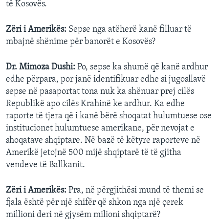
të Kosovës.
Zëri i Amerikës:
Sepse nga atëherë kanë filluar të
mbajnë shënime për banorët e Kosovës?
Dr. Mimoza Dushi:
Po, sepse ka shumë që kanë ardhur
edhe përpara, por janë identifikuar edhe si jugosllavë
sepse në pasaportat tona nuk ka shënuar prej cilës
Republikë apo cilës Krahinë ke ardhur. Ka edhe
raporte të tjera që i kanë bërë shoqatat hulumtuese ose
institucionet hulumtuese amerikane, për nevojat e
shoqatave shqiptare. Në bazë të këtyre raporteve në
Amerikë jetojnë 500 mijë shqiptarë të të gjitha
vendeve të Ballkanit.
Zëri i Amerikës:
Pra, në përgjithësi mund të themi se
fjala është për një shifër që shkon nga një çerek
millioni deri në gjysëm milioni shqiptarë?