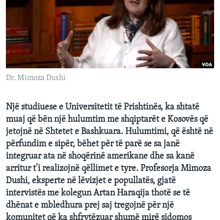
INTERVISTA
DITARI
Dr. Mimoza Dushi
Një studiuese e Universitetit të Prishtinës, ka shtatë
muaj që bën një hulumtim me shqiptarët e Kosovës që
jetojnë në Shtetet e Bashkuara. Hulumtimi, që është në
përfundim e sipër, bëhet për të parë se sa janë
integruar ata në shoqërinë amerikane dhe sa kanë
arritur t’i realizojnë qëllimet e tyre. Profesorja Mimoza
Dushi, eksperte në lëvizjet e popullatës, gjatë
intervistës me kolegun Artan Haraqija thotë se të
dhënat e mbledhura prej saj tregojnë për një
komunitet që ka shfrytëzuar shumë mirë sidomos