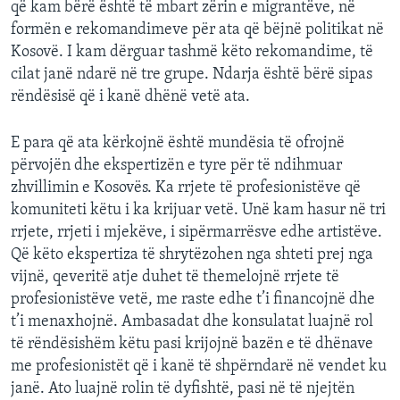
që kam bërë është të mbart zërin e migrantëve, në
formën e rekomandimeve për ata që bëjnë politikat në
Kosovë. I kam dërguar tashmë këto rekomandime, të
cilat janë ndarë në tre grupe. Ndarja është bërë sipas
rëndësisë që i kanë dhënë vetë ata.
E para që ata kërkojnë është mundësia të ofrojnë
përvojën dhe ekspertizën e tyre për të ndihmuar
zhvillimin e Kosovës. Ka rrjete të profesionistëve që
komuniteti këtu i ka krijuar vetë. Unë kam hasur në tri
rrjete, rrjeti i mjekëve, i sipërmarrësve edhe artistëve.
Që këto ekspertiza të shrytëzohen nga shteti prej nga
vijnë, qeveritë atje duhet të themelojnë rrjete të
profesionistëve vetë, me raste edhe t’i financojnë dhe
t’i menaxhojnë. Ambasadat dhe konsulatat luajnë rol
të rëndësishëm këtu pasi krijojnë bazën e të dhënave
me profesionistët që i kanë të shpërndarë në vendet ku
janë. Ato luajnë rolin të dyfishtë, pasi në të njejtën