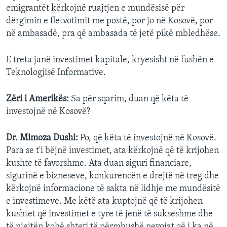
emigrantët kërkojnë ruajtjen e mundësisë për
dërgimin e fletvotimit me postë, por jo në Kosovë, por
në ambasadë, pra që ambasada të jetë pikë mbledhëse.
E treta janë investimet kapitale, kryesisht në fushën e
Teknologjisë Informative.
Zëri i Amerikës:
Sa për sqarim, duan që këta të
investojnë në Kosovë?
Dr. Mimoza Dushi:
Po, që këta të investojnë në Kosovë.
Para se t'i bëjnë investimet, ata kërkojnë që të krijohen
kushte të favorshme. Ata duan siguri financiare,
sigurinë e bizneseve, konkurencën e drejtë në treg dhe
kërkojnë informacione të sakta në lidhje me mundësitë
e investimeve. Me këtë ata kuptojnë që të krijohen
kushtet që investimet e tyre të jenë të sukseshme dhe
të njejtën kohë shteti të përmbushë nevojat që i ka në