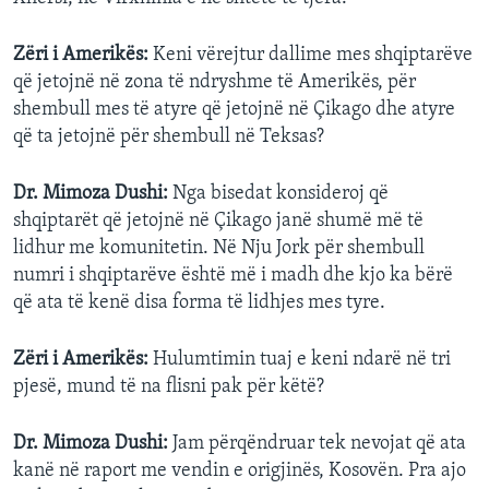
Zëri i Amerikës:
Keni vërejtur dallime mes shqiptarëve
që jetojnë në zona të ndryshme të Amerikës, për
shembull mes të atyre që jetojnë në Çikago dhe atyre
që ta jetojnë për shembull në Teksas?
Dr. Mimoza Dushi:
Nga bisedat konsideroj që
shqiptarët që jetojnë në Çikago janë shumë më të
lidhur me komunitetin. Në Nju Jork për shembull
numri i shqiptarëve është më i madh dhe kjo ka bërë
që ata të kenë disa forma të lidhjes mes tyre.
Zëri i Amerikës:
Hulumtimin tuaj e keni ndarë në tri
pjesë, mund të na flisni pak për këtë?
Dr. Mimoza Dushi:
Jam përqëndruar tek nevojat që ata
kanë në raport me vendin e origjinës, Kosovën. Pra ajo