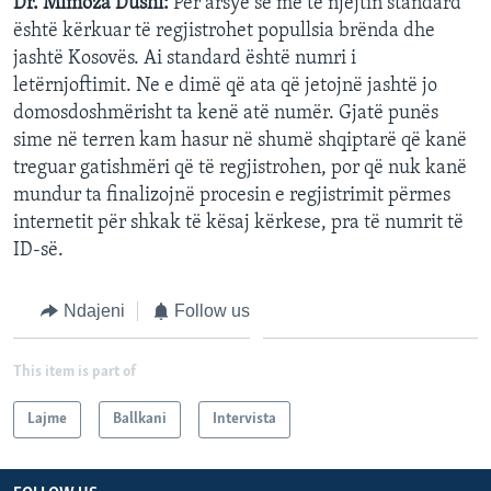
Dr. Mimoza Dushi:
Për arsye se me të njëjtin standard
është kërkuar të regjistrohet popullsia brënda dhe
jashtë Kosovës. Ai standard është numri i
letërnjoftimit. Ne e dimë që ata që jetojnë jashtë jo
domosdoshmërisht ta kenë atë numër. Gjatë punës
sime në terren kam hasur në shumë shqiptarë që kanë
treguar gatishmëri që të regjistrohen, por që nuk kanë
mundur ta finalizojnë procesin e regjistrimit përmes
internetit për shkak të kësaj kërkese, pra të numrit të
ID-së.
Ndajeni
Follow us
This item is part of
Lajme
Ballkani
Intervista