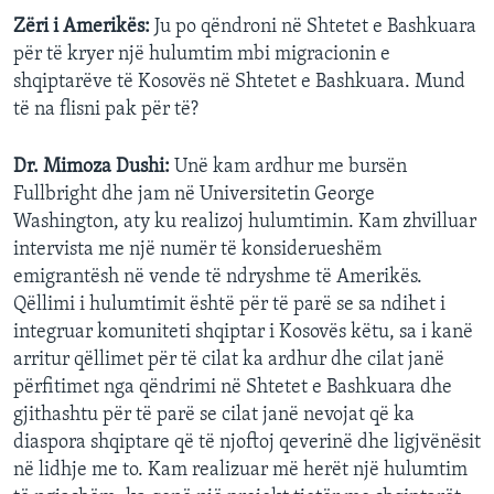
Zëri i Amerikës:
Ju po qëndroni në Shtetet e Bashkuara
për të kryer një hulumtim mbi migracionin e
shqiptarëve të Kosovës në Shtetet e Bashkuara. Mund
të na flisni pak për të?
Dr. Mimoza Dushi:
Unë kam ardhur me bursën
Fullbright dhe jam në Universitetin George
Washington, aty ku realizoj hulumtimin. Kam zhvilluar
intervista me një numër të konsiderueshëm
emigrantësh në vende të ndryshme të Amerikës.
Qëllimi i hulumtimit është për të parë se sa ndihet i
integruar komuniteti shqiptar i Kosovës këtu, sa i kanë
arritur qëllimet për të cilat ka ardhur dhe cilat janë
përfitimet nga qëndrimi në Shtetet e Bashkuara dhe
gjithashtu për të parë se cilat janë nevojat që ka
diaspora shqiptare që të njoftoj qeverinë dhe ligjvënësit
në lidhje me to. Kam realizuar më herët një hulumtim