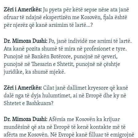
Zëri i Amerikës:
Ju pyeta për këtë sepse nëse ata janë
ofruar të ndajnë ekspertizën me Kosovën, fjala është
për njerëz që kanë arsimim të lartë…?
Dr. Mimoza Dushi:
Po, janë individë me arsimi të lartë.
Ata kanë pozita shumë të mira në profesionet e tyre.
Punojnë në Bankën Botërore, punojnë në qeveri,
punojnë në Thesarin e Shtetit, punojnë në çështje
juridike, ka shumë mjekë.
Zëri i Amerikës:
Cilat janë dallimet kryesore që kanë
dalë nga të dyja hulumtimet, ai në Evropë dhe ky në
Shtetet e Bashkuara?
Dr. Mimoza Dushi:
Afërsia me Kosovën ka krijuar
mundësinë që ata në Evropë të kenë kontakte më të
afërta me Kosovën. Në Evropë kanë filluar të emigrojnë