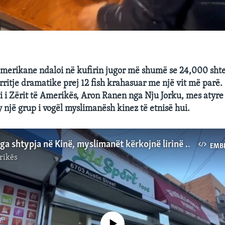
amerikane ndaloi në kufirin jugor më shumë se 24,000 shte
 rritje dramatike prej 12 fish krahasuar me një vit më parë. 
 i Zërit të Amerikës, Aron Ranen nga Nju Jorku, mes atyre
sy një grup i vogël myslimanësh kinez të etnisë hui.
Të larguar nga shtypja në Kinë, myslimanët kërkojnë lirinë në qytetin e Nju Jorkut
EMB
rikës
No media source currently available