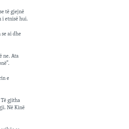
se të gjejnë
i etnisë hui.
 se ai dhe
ë ne. Ata
onë”.
rin e
 Të gjitha
gji. Në Kinë