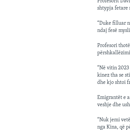
Profesorit Dav
shtypja fetare 
“Duke filluar 
ndaj fesë mysl
Profesori thot
përshkallëzimit
“Në vitin 2023
kinez tha se st
dhe kjo shtoi f
Emigrantët e a
veshje dhe ush
“Nuk jemi vetë
nga Kina, që p