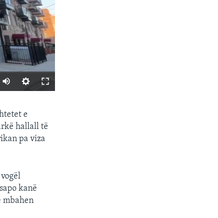
SHARE
htetet e
rkë hallall të
rikan pa viza
 vogël
 sapo kanë
të mbahen
px
width