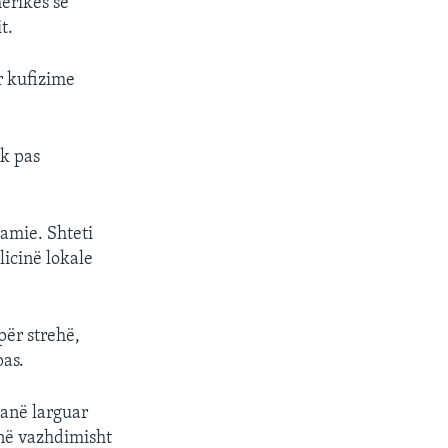
merikës se
t.
r kufizime
ik pas
hamie. Shteti
licinë lokale
për strehë,
pas.
anë larguar
anë vazhdimisht