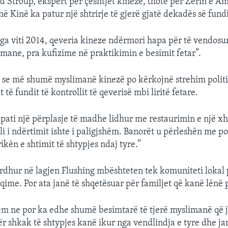
id Stroup, ekspert për çështjet kineze, thotë për Zërin e A
në Kinë ka patur një shtrirje të gjerë gjatë dekadës së fundi
nga viti 2014, qeveria kineze ndërmori hapa për të vendosu
imane, pra kufizime në praktikimin e besimit fetar”.
ë se më shumë myslimanë kinezë po kërkojnë strehim polit
 të fundit të kontrollit të qeverisë mbi liritë fetare.
 pati një përplasje të madhe lidhur me restaurimin e një x
ili i ndërtimit ishte i paligjshëm. Banorët u përleshën me po
rikën e shtimit të shtypjes ndaj tyre.”
rdhur në lagjen Flushing mbështeten tek komuniteti lokal 
qime. Por ata janë të shqetësuar për familjet që kanë lënë 
m ne por ka edhe shumë besimtarë të tjerë myslimanë që j
ër shkak të shtypjes kanë ikur nga vendlindja e tyre dhe j