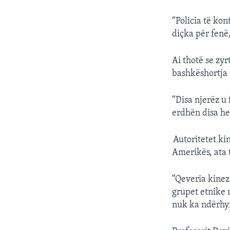
“Policia të kon
diçka për fenë
Ai thotë se zy
bashkëshortja
“Disa njerëz u
erdhën disa he
Autoritetet ki
Amerikës, ata 
“Qeveria kineze
grupet etnike n
nuk ka ndërhyr