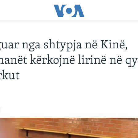
guar nga shtypja në Kinë,
anët kërkojnë lirinë në qy
rkut