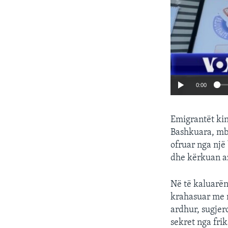
0:00
Emigrantët kin
Bashkuara, mbli
ofruar nga një
dhe kërkuan azi
Në të kaluarën
krahasuar me m
ardhur, sugjer
sekret nga frik