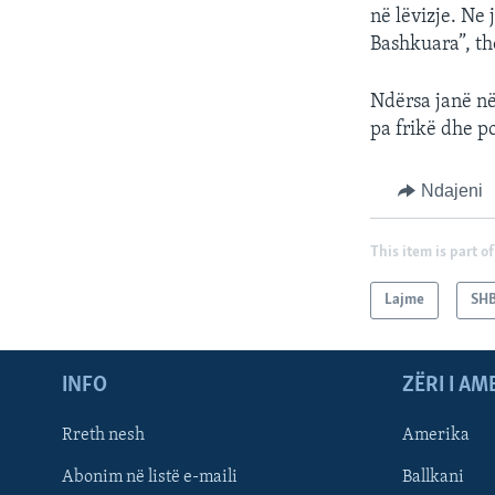
në lëvizje. Ne 
Bashkuara”, th
Ndërsa janë në
pa frikë dhe po
Ndajeni
This item is part of
Lajme
SH
INFO
ZËRI I AM
Rreth nesh
Amerika
Abonim në listë e-maili
Ballkani