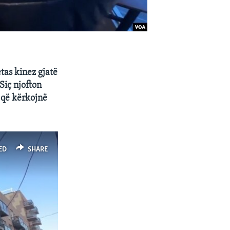
tas kinez gjatë
Siç njofton
 që kërkojnë
ED
SHARE