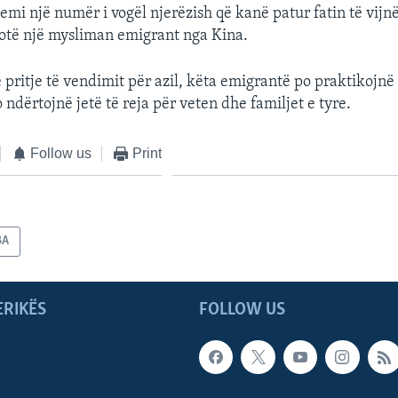
jemi një numër i vogël njerëzish që kanë patur fatin të vijn
otë një mysliman emigrant nga Kina.
 pritje të vendimit për azil, këta emigrantë po praktikojnë
 ndërtojnë jetë të reja për veten dhe familjet e tyre.
Follow us
Print
BA
ERIKËS
FOLLOW US