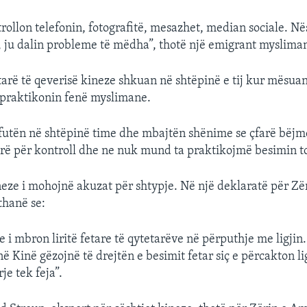
trollon telefonin, fotografitë, mesazhet, median sociale. Në
, ju dalin probleme të mëdha”, thotë një emigrant mysliman 
rtarë të qeverisë kineze shkuan në shtëpinë e tij kur mësuan
 praktikonin fenë myslimane.
 futën në shtëpinë time dhe mbajtën shënime se çfarë bëjm
rë për kontroll dhe ne nuk mund ta praktikojmë besimin t
neze i mohojnë akuzat për shtypje. Në një deklaratë për Zë
thanë se:
 i mbron liritë fetare të qytetarëve në përputhje me ligjin.
ë Kinë gëzojnë të drejtën e besimit fetar siç e përcakton li
je tek feja”.