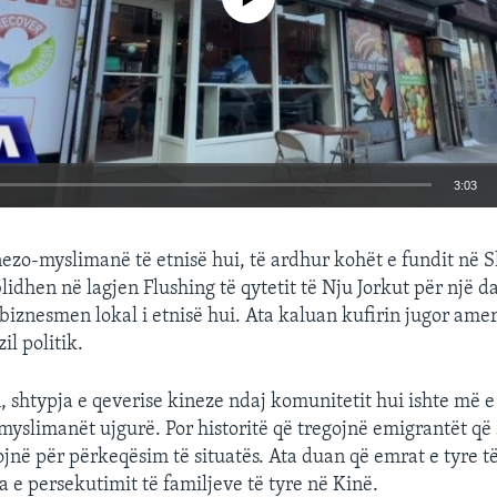
3:03
EMBED
ezo-myslimanë të etnisë hui, të ardhur kohët e fundit në S
dhen në lagjen Flushing të qytetit të Nju Jorkut për një da
 biznesmen lokal i etnisë hui. Ata kaluan kufirin jugor ame
l politik.
, shtypja e qeverise kineze ndaj komunitetit hui ishte më e
yslimanët ujgurë. Por historitë që tregojnë emigrantët që
ojnë për përkeqësim të situatës. Ata duan që emrat e tyre 
a e persekutimit të familjeve të tyre në Kinë.