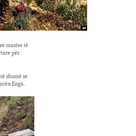
ve masive të
tare për
 më shumë se
incën Enga.