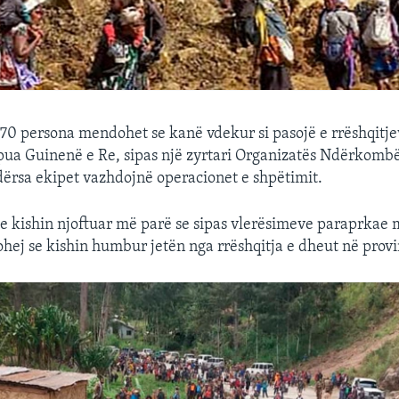
0 persona mendohet se kanë vdekur si pasojë e rrëshqitje
ua Guinenë e Re, sipas një zyrtari Organizatës Ndërkombë
ërsa ekipet vazhdojnë operacionet e shpëtimit.
 kishin njoftuar më parë se sipas vlerësimeve paraprkae
hej se kishin humbur jetën nga rrëshqitja e dheut në prov