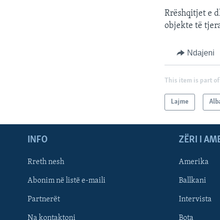
Rrëshqitjet e 
objekte të tjer
Ndajeni
This item is part of
Lajme
Alb
INFO
ZËRI I AM
Rreth nesh
Amerika
Abonim në listë e-maili
Ballkani
Partnerët
Intervista
Learning English
Na kontaktoni
Bota