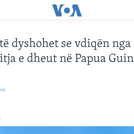
të dyshohet se vdiqën nga
itja e dheut në Papua Gui
ers