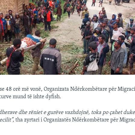
se 48 orë më vonë, Organizata Ndërkombëtare për Migraci
kurve mund të ishte dyfish.
 dherave dhe rëniet e gurëve vazhdojnë, toka po çahet duke
ecilit”,
tha zyrtari i Organizatës Ndërkombëtare për Migra