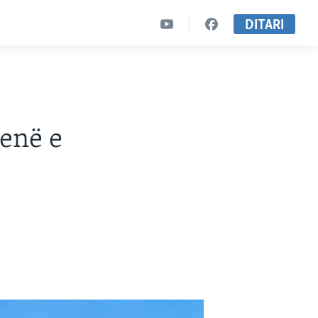
DITARI
nenë e