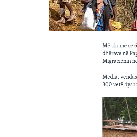
Më shumë se 67
dhërave në Pap
Migracionin nd
Mediat vendase
300 vetë dysho