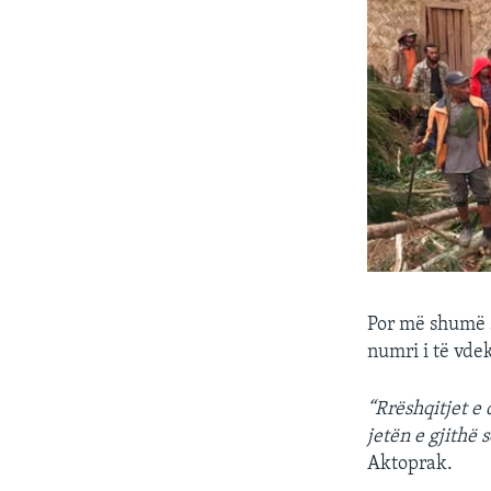
Por më shumë 
numri i të vde
“Rrëshqitjet e
jetën e gjithë s
Aktoprak.