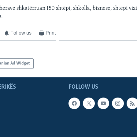
dherave shkatërruan 150 shtëpi, shkolla, biznese, shtëpi viz
a.
Follow us
Print
anian Ad Widget
ERIKËS
FOLLOW US