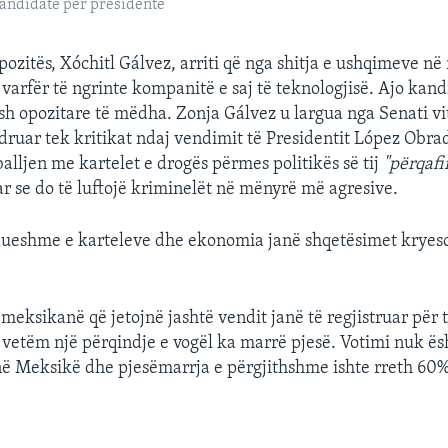
kandidate për presidente
ozitës, Xóchitl Gálvez, arriti që nga shitja e ushqimeve në
ë varfër të ngrinte kompanitë e saj të teknologjisë. Ajo kan
ish opozitare të mëdha. Zonja Gálvez u largua nga Senati vi
ruar tek kritikat ndaj vendimit të Presidentit López Obrad
lljen me kartelet e drogës përmes politikës së tij
"përqafi
ar se do të luftojë kriminelët në mënyrë më agresive.
ueshme e karteleve dhe ekonomia janë shqetësimet kryeso
meksikanë që jetojnë jashtë vendit janë të regjistruar për t
 vetëm një përqindje e vogël ka marrë pjesë. Votimi nuk ësh
 Meksikë dhe pjesëmarrja e përgjithshme ishte rreth 60%