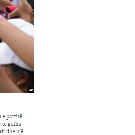
 e partisë
të gjitha
rit dhe një