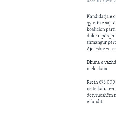
Xóchitl Gálvez, 
Kandidatja e op
qytetin e saj t
koalicion part
duke u përqënd
shmangur përba
Ajo është zotu
Dhuna e vazhd
meksikanë.
Rreth 675,000 
në të kaluarën
detyrueshëm në
e fundit.