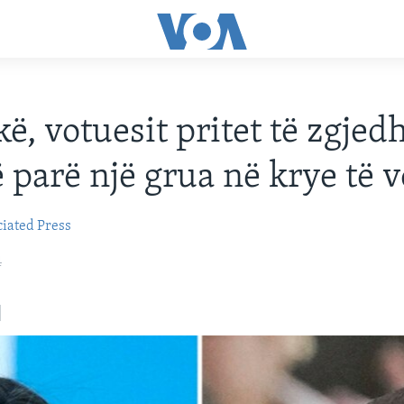
ë, votuesit pritet të zgjed
ë parë një grua në krye të 
iated Press
4