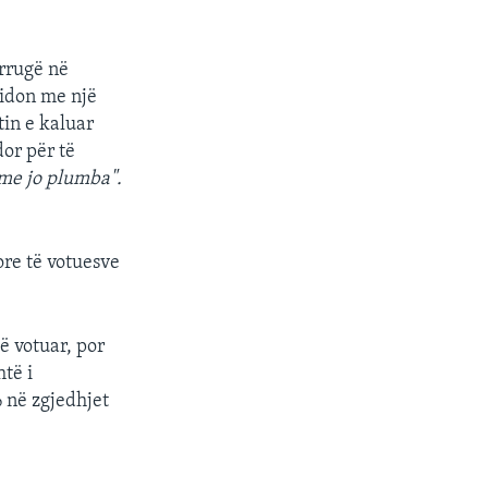
 rrugë në
didon me një
tin e kaluar
or për të
me jo plumba".
re të votuesve
ë votuar, por
të i
 në zgjedhjet