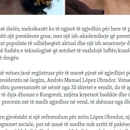
 së dielës, meksikanët ka të ngjarë të zgjedhin për here të 
ndit një presidente grua, mes një ish-akademikeje që premt
kat populiste të udhëheqësit aktual dhe një ish senatoreje 
ë fushën e teknologjisë që zotohet të vazhdojë luftën kund
ë drogës.
ë votues janë regjistruar për të marrë pjesë në zgjedhjet p
esidentin në largim, Andrés Manuel López Obrador. Votues
ashtu guvernatorët në nëntë nga 32 shtetet e vendit, do të 
 të dyja dhomat e Kongresit, mijëra kryetarë bashkie dhe d
në procesin më të madh zgjedhor në vend, të shënuar nga d
en gjerësisht si një referendum për zotin López Obrador, nj
ogramet sociale, por në masë të madhe nuk arriti të pakës