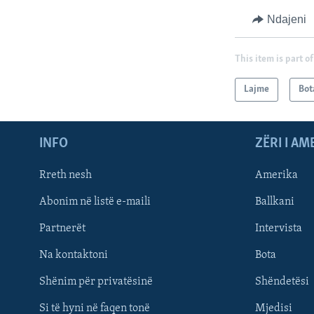
Ndajeni
This item is part of
Lajme
Bot
INFO
ZËRI I AM
Rreth nesh
Amerika
Abonim në listë e-maili
Ballkani
Partnerët
Intervista
Learning English
Na kontaktoni
Bota
FOLLOW US
Shënim për privatësinë
Shëndetësi
Si të hyni në faqen tonë
Mjedisi