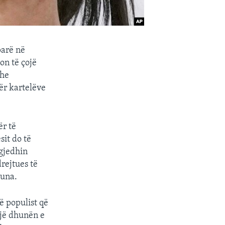
parë në
on të çojë
dhe
ër kartelëve
ër të
it do të
zgjedhin
rejtues të
huna.
ë populist që
ojë dhunën e