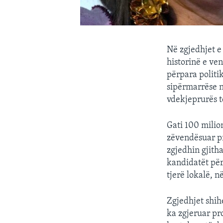
Në zgjedhjet e
historinë e ve
përpara politi
sipërmarrëse n
vdekjeprurës t
Gati 100 milion
zëvendësuar pr
zgjedhin gjith
kandidatët për
tjerë lokalë, 
Zgjedhjet shih
ka zgjeruar pr