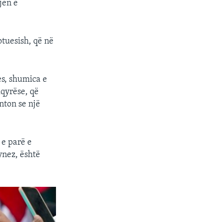
jen e
otuesish, që në
es, shumica e
kqyrëse, që
nton se një
 e parë e
ynez, është