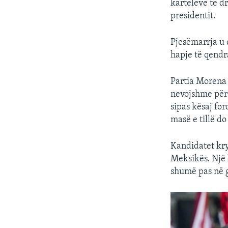
karteleve të d
presidentit.
Pjesëmarrja u d
hapje të qendr
Partia Morena 
nevojshme për 
sipas kësaj fo
masë e tillë d
Kandidatet krye
Meksikës. Një 
shumë pas në 