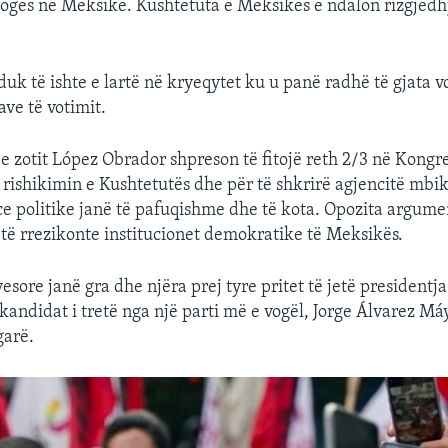
rogës në Meksikë. Kushtetuta e Meksikës e ndalon rizgjedh
uk të ishte e lartë në kryeqytet ku u panë radhë të gjata v
ave të votimit.
e zotit López Obrador shpreson të fitojë reth 2/3 në Kongr
rishikimin e Kushtetutës dhe për të shkrirë agjencitë mbi
rce politike janë të pafuqishme dhe të kota. Opozita argume
o të rrezikonte institucionet demokratike të Meksikës.
sore janë gra dhe njëra prej tyre pritet të jetë presidentja
kandidat i tretë nga një parti më e vogël, Jorge Álvarez Má
garë.