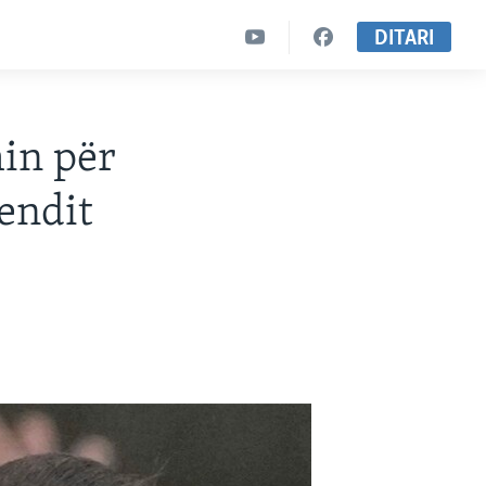
DITARI
hin për
vendit