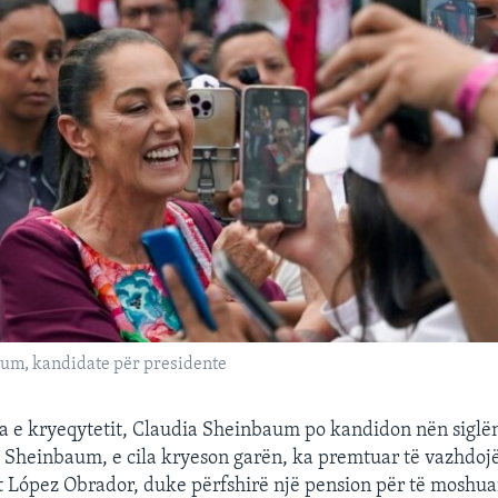
um, kandidate për presidente
 e kryeqytetit, Claudia Sheinbaum po kandidon nën siglën
Sheinbaum, e cila kryeson garën, ka premtuar të vazhdojë 
tit López Obrador, duke përfshirë një pension për të moshua