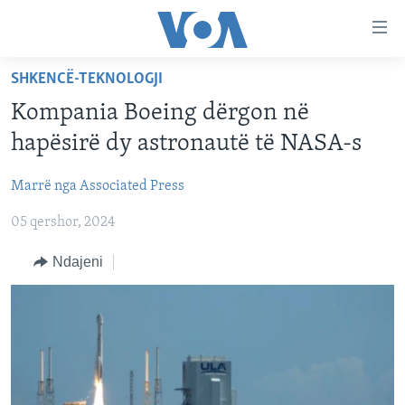
Lidhje
Kalo
në
SHKENCË-TEKNOLOGJI
faqen
FAQJA KRYESORE
kryesore
Kompania Boeing dërgon në
KATEGORITË
Kalo
hapësirë dy astronautë të NASA-s
tek
DITARI
AMERIKA
faqja
Marrë nga Associated Press
BALLKANI
kryesore
Learning English
Kalo
05 qershor, 2024
EVROPA
tek
FOLLOW US
BOTA
Ndajeni
kërkimi
MJEDISI
KULTURË
Gjuhët
SHKENCË DHE TEKNOLOGJI
SHËNDETËSI