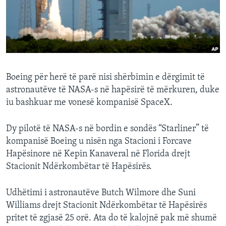
INTERVISTA
DITARI
Boeing për herë të parë nisi shërbimin e dërgimit të
astronautëve të NASA-s në hapësirë të mërkuren, duke
iu bashkuar me vonesë kompanisë SpaceX.
Dy pilotë të NASA-s në bordin e sondës “Starliner” të
kompanisë Boeing u nisën nga Stacioni i Forcave
Hapësinore në Kepin Kanaveral në Florida drejt
Stacionit Ndërkombëtar të Hapësirës.
Udhëtimi i astronautëve Butch Wilmore dhe Suni
Williams drejt Stacionit Ndërkombëtar të Hapësirës
pritet të zgjasë 25 orë. Ata do të kalojnë pak më shumë