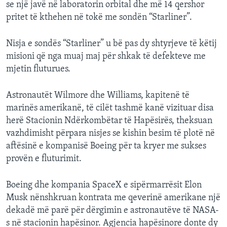
se një javë në laboratorin orbital dhe më 14 qershor
pritet të kthehen në tokë me sondën “Starliner”.
Nisja e sondës “Starliner” u bë pas dy shtyrjeve të këtij
misioni që nga muaj maj për shkak të defekteve me
mjetin fluturues.
Astronautët Wilmore dhe Williams, kapitenë të
marinës amerikanë, të cilët tashmë kanë vizituar disa
herë Stacionin Ndërkombëtar të Hapësirës, theksuan
vazhdimisht përpara nisjes se kishin besim të plotë në
aftësinë e kompanisë Boeing për ta kryer me sukses
provën e fluturimit.
Boeing dhe kompania SpaceX e sipërmarrësit Elon
Musk nënshkruan kontrata me qeverinë amerikane një
dekadë më parë për dërgimin e astronautëve të NASA-
s në stacionin hapësinor. Agjencia hapësinore donte dy