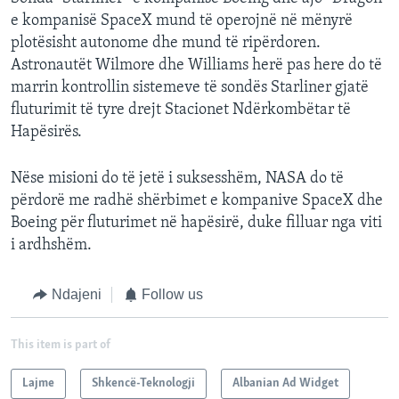
e kompanisë SpaceX mund të operojnë në mënyrë
plotësisht autonome dhe mund të ripërdoren.
Astronautët Wilmore dhe Williams herë pas here do të
marrin kontrollin sistemeve të sondës Starliner gjatë
fluturimit të tyre drejt Stacionet Ndërkombëtar të
Hapësirës.
Nëse misioni do të jetë i suksesshëm, NASA do të
përdorë me radhë shërbimet e kompanive SpaceX dhe
Boeing për fluturimet në hapësirë, duke filluar nga viti
i ardhshëm.
Ndajeni
Follow us
This item is part of
Lajme
Shkencë-Teknologji
Albanian Ad Widget