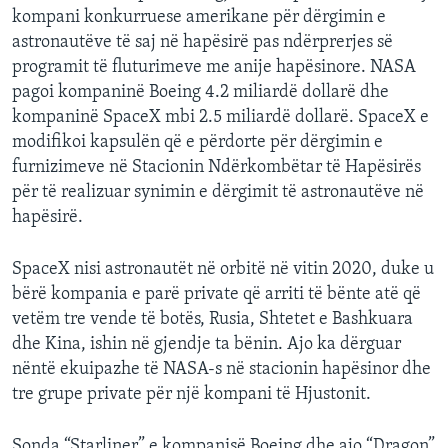
kompani konkurruese amerikane për dërgimin e
astronautëve të saj në hapësirë pas ndërprerjes së
programit të fluturimeve me anije hapësinore. NASA
pagoi kompaninë Boeing 4.2 miliardë dollarë dhe
kompaninë SpaceX mbi 2.5 miliardë dollarë. SpaceX e
modifikoi kapsulën që e përdorte për dërgimin e
furnizimeve në Stacionin Ndërkombëtar të Hapësirës
për të realizuar synimin e dërgimit të astronautëve në
hapësirë.
SpaceX nisi astronautët në orbitë në vitin 2020, duke u
bërë kompania e parë private që arriti të bënte atë që
vetëm tre vende të botës, Rusia, Shtetet e Bashkuara
dhe Kina, ishin në gjendje ta bënin. Ajo ka dërguar
nëntë ekuipazhe të NASA-s në stacionin hapësinor dhe
tre grupe private për një kompani të Hjustonit.
Sonda “Starliner” e kompanisë Boeing dhe ajo “Dragon”