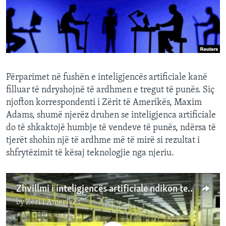
INTERVISTA
DITARI
Përparimet në fushën e inteligjencës artificiale kanë
filluar të ndryshojnë të ardhmen e tregut të punës. Siç
njofton korrespondenti i Zërit të Amerikës, Maxim
Adams, shumë njerëz druhen se inteligjenca artificiale
do të shkaktojë humbje të vendeve të punës, ndërsa të
tjerët shohin një të ardhme më të mirë si rezultat i
shfrytëzimit të kësaj teknologjie nga njeriu.
Zhvillmi i inteligjencës artificiale ndikon tek tregu i punës
by
Zëri i Amerikës