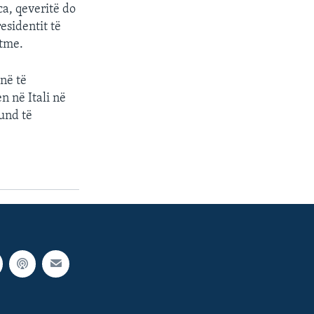
ca, qeveritë do
esidentit të
htme.
jnë të
n në Itali në
mund të