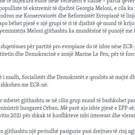
ë të ndjekura është nëse Vëllezërit e Italisë – partia qever
opulliste të ekstremit të djathtë Georgia Meloni, e cila ka
ëndron me Konservatorët dhe Reformistët Evropianë të linj
po bëhet pjesë e një grupi të ri të djathtë që mund të krijo
yeministrja Meloni gjithashtu ka mundësinë të punojë me
shqetësues për partitë pro evropiane do të ishte nëse ECR
titetin dhe Demokracinë e zonjë Marine Le Pen, për të for
ë i madh, Socialistët dhe Demokratët e qendrës së majtë dhe
bashkohen me ECR-në.
r mbetet gjithashtu se në cilin grup mund të bashkohet par
ministrit hungarez Orban. Më parë ajo ishte pjesë e EPP-së
vitin 2021 për shkak të konflikteve mbi interesat dhe vlerat 
in gjithashtu një periudhë pasigurie pasi drejtues të rinj z