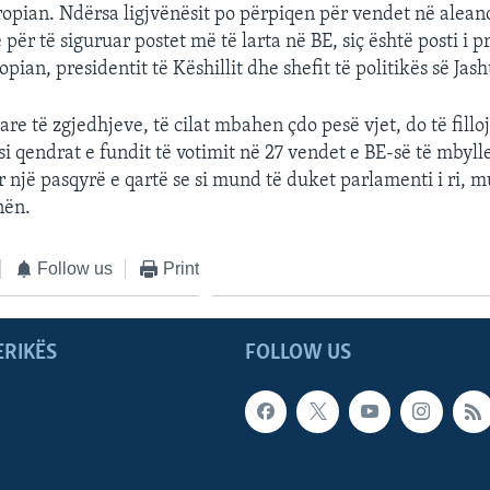
vropian. Ndërsa ligjvënësit po përpiqen për vendet në alean
për të siguruar postet më të larta në BE, siç është posti i pr
pian, presidentit të Këshillit dhe shefit të politikës së Jas
are të zgjedhjeve, të cilat mbahen çdo pesë vjet, do të fillo
i qendrat e fundit të votimit në 27 vendet e BE-së të mbylle
r një pasqyrë e qartë se si mund të duket parlamenti i ri, 
nën.
Follow us
Print
ERIKËS
FOLLOW US