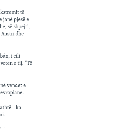
ekstremit të
e janë pjesë e
e, së shpejti,
 Austri dhe
án, i cili
otën e tij. “Të
ojnë vendet e
 evropiane.
athtë - ka
mi.