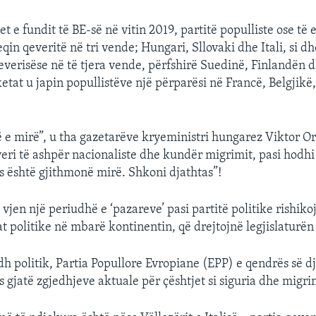
t e fundit të BE-së në vitin 2019, partitë populliste ose të 
in qeveritë në tri vende; Hungari, Sllovaki dhe Itali, si dh
everisëse në të tjera vende, përfshirë Suedinë, Finlandën dh
tat u japin popullistëve një përparësi në Francë, Belgjikë,
 e mirë”, u tha gazetarëve kryeministri hungarez Viktor Orb
eri të ashpër nacionaliste dhe kundër migrimit, pasi hodhi v
s është gjithmonë mirë. Shkoni djathtas”!
vjen një periudhë e ‘pazareve’ pasi partitë politike rishik
at politike në mbarë kontinentin, që drejtojnë legjislaturën
h politik, Partia Popullore Evropiane (EPP) e qendrës së dj
s gjatë zgjedhjeve aktuale për çështjet si siguria dhe migri