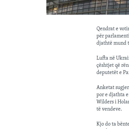
Qendrat e voti
për parlamenti
djathtë mund t
Lufta në Ukrai
çështjet që rë
deputetët e Pa
Anketat sugjer
por e djathta 
Wilders i Hola
të vendeve.
Kjo do ta bënt