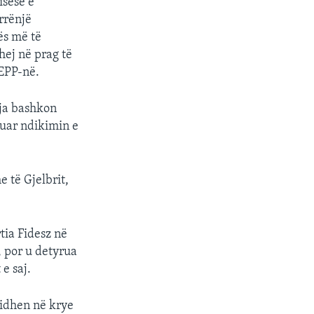
isëse e
 rrënjë
ës më të
hej në prag të
 EPP-në.
-ja bashkon
cuar ndikimin e
 të Gjelbrit,
tia Fidesz në
, por u detyrua
e saj.
gjidhen në krye