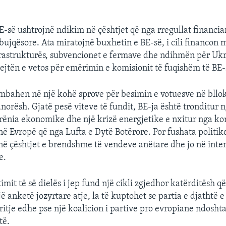
E-së ushtrojnë ndikim në çështjet që nga rregullat financiar
bujqësore. Ata miratojnë buxhetin e BE-së, i cili financon 
frastrukturës, subvencionet e fermave dhe ndihmën për Uk
rejtën e vetos për emërimin e komisionit të fuqishëm të BE-
mbahen në një kohë sprove për besimin e votuesve në bllok
norësh. Gjatë pesë viteve të fundit, BE-ja është tronditur
 rënia ekonomike dhe një krizë energjetike e nxitur nga kon
ë Evropë që nga Lufta e Dytë Botërore. Por fushata politik
ë çështjet e brendshme të vendeve anëtare dhe jo në inte
e.
mit të së dielës i jep fund një cikli zgjedhor katërditësh që 
 anketë jozyrtare atje, la të kuptohet se partia e djathtë 
ritje edhe pse një koalicion i partive pro evropiane ndoshta
të.