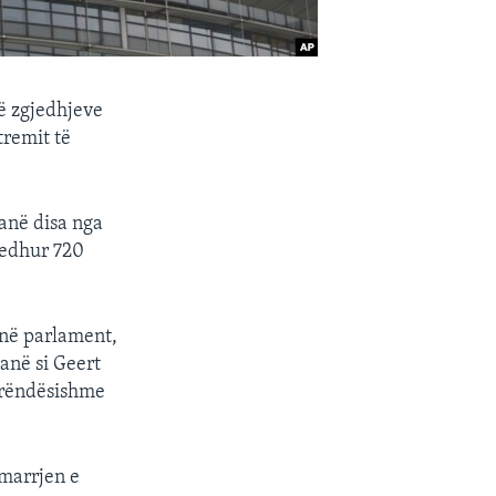
të zgjedhjeve
tremit të
janë disa nga
jedhur 720
 në parlament,
anë si Geert
ë rëndësishme
 marrjen e