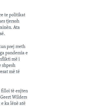
e te politikat
mes tjerash
rainën. Ata
së.
un prej rreth
 nga pandemia e
flikti më i
e shpesh
resat më të
filloi të enjten
e Geert Wilders
 e ka lënë atë