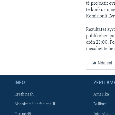
të projektit e
të konkurrojnë 
Komisionit Evro
Rezultatet zyrt
publikohen pas
orën 23:00. Po
mësohet të hë
Ndajeni
INFO
ZËRI I AM
Rreth nesh
Amerika
Abonim në listë e-maili
Ballkani
Partnerët
Intervista