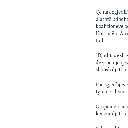
Që nga zgjedhje
djathtë udhëheq
koalicioneve q
Holandën. Anke
Itali.
“Djathtas është
drejton një qev
shkosh djathta
Pas zgjedhjeve 
tyre në aleanc
Grupi më i mad
lëvizur djathta