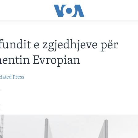
 fundit e zgjedhjeve për
entin Evropian
iated Press
4