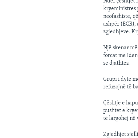
Ndër çështjet m
kryeministres p
neofashiste, q
ashpër (ECR), a
zgjedhjeve. Kr
Një skenar më 
forcat me Iden
së djathtës.
Grupi i dytë m
refuzojnë të 
Çështje e hapu
pushtet e krye
të largohej në 
Zgjedhjet sjell