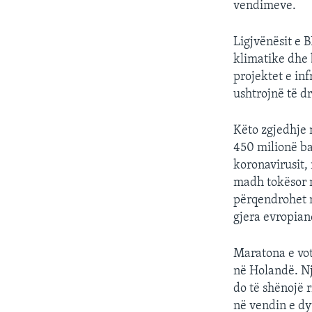
vendimeve.
Ligjvënësit e B
klimatike dhe 
projektet e in
ushtrojnë të d
Këto zgjedhje 
450 milionë ba
koronavirusit,
madh tokësor n
përqendrohet n
gjera evropian
Maratona e voti
në Holandë. Një
do të shënojë r
në vendin e dy