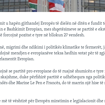
mit u hapën gjithandej Evropës të dielën në ditën e fundit 
n e Bashkimit Evropian, mes shqetësimeve se partitë e eks
ë forcojnë pozitat e tyre në bllokun 27 vendesh.
në, migrimi dhe ndikimi i politikës klimatike te fermerët, 
ndojnë mendjen e evropianëve teksa hedhin votat për të zg
rlamentit Evropian.
ojnë se partitë pro evropiane do të ruajnë shumicën e tyre
e skajshme, duke përfshirë partitë e udhëhequra nga politik
ndës dhe Marine Le Pen e Francës, do të marrin një hise t
e më të vështirë për Evropën miratimin e legjislacionit dhe