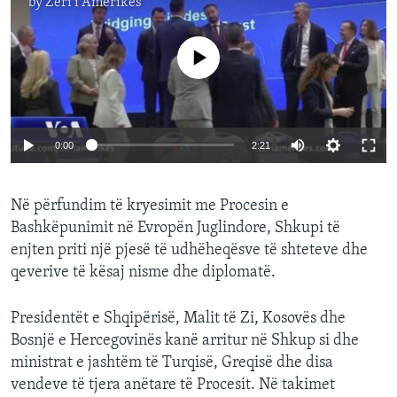
by
Zëri i Amerikës
No media source currently available
0:00
2:21
Në përfundim të kryesimit me Procesin e
Bashkëpunimit në Evropën Juglindore, Shkupi të
enjten priti një pjesë të udhëheqësve të shteteve dhe
qeverive të kësaj nisme dhe diplomatë.
Presidentët e Shqipërisë, Malit të Zi, Kosovës dhe
Bosnjë e Hercegovinës kanë arritur në Shkup si dhe
ministrat e jashtëm të Turqisë, Greqisë dhe disa
vendeve të tjera anëtare të Procesit. Në takimet