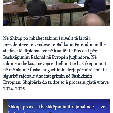
INTERVISTA
DITARI
Në Shkup po mbahet takimi i nivelit të lartë i
presidentëve të vendeve të Ballkanit Perëndimor dhe
shefave të diplomacive në kuadër të Procesit për
Bashkëpunim Rajonal në Evropën Juglindore. Në
takime u theksua nevoja e thellimit të bashkëpunimit
në më shumë fusha, angazhimin drejt përmirësimit të
sigurisë rajonale dhe integrimin në Bashkimin
Evropian. Shqipëria do ta drejtojë procesin gjatë viteve
2024–2025.
Shkup, procesi i bashkëpunimit rajonal në Evropën Juglindore