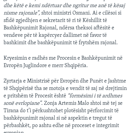
dhe këtë e kemi ndërtuar dhe ngritur me anë të kësaj
nisme rajonale”,
shtoi ministri Osmani. Ai e cilësoi si
sfidë zgjedhjen e sekretarit të ri të Këshillit të
Bashkëpunimit Rajonal, ndërsa theksoi aftësitë e
vendeve për të kapërcyer dallimet në favor të
bashkimit dhe bashkëpunimit të frytshëm rajonal.
Kryesimin e radhës me Procesin e Bashkëpunimit në
Evropën Juglindore e merr Shqipëria.
Zyrtarja e Ministrisë për Evropën dhe Punët e Jashtme
të Shqipërisë tha se motoja e vendit të saj në drejtimin
e pritshëm të Procesit është
“formësimi i të ardhmes
sonë evrlopiane”
. Zonja Artemis Malo shtoi më tej se
Tirana do t’i përkushtohet plotësisht përforcimit të
bashkëpunimit rajonal si në aspektin e tregut të
përbashkët, po ashtu edhe në proceset e integrimit