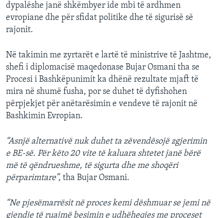
dypalëshe janë shkëmbyer ide mbi të ardhmen
evropiane dhe për sfidat politike dhe të sigurisë së
rajonit.
Në takimin me zyrtarët e lartë të ministrive të Jashtme,
shefi i diplomacisë maqedonase Bujar Osmani tha se
Procesi i Bashkëpunimit ka dhënë rezultate mjaft të
mira në shumë fusha, por se duhet të dyfishohen
përpjekjet për anëtarësimin e vendeve të rajonit në
Bashkimin Evropian.
“Asnjë alternativë nuk duhet ta zëvendësojë zgjerimin
e BE-së. Për këto 20 vite të kaluara shtetet janë bërë
më të qëndrueshme, të sigurta dhe me shoqëri
përparimtare”,
tha Bujar Osmani.
“Ne pjesëmarrësit në proces kemi dëshmuar se jemi në
gjendje të ruajmë besimin e udhëheqjes me proceset