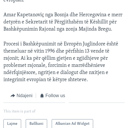
evropian.
Amar Kapetanoviç nga Bosnja dhe Hercegovina e merr
detyrën e Sekretarit të Përgjithshëm të Këshillit për
Bashkëpunimin Rajonal nga zonja Majinda Bregu.
Procesi i Bashkëpunimit në Evropën Juglindore është
themeluar në vitin 1996 dhe përfshin 13 vende të
rajonit; Ai ka për qëllim gjetjen e zgjidhjeve për
problemet rajonale, forcimin e marrëdhënieve
ndërfqinjësore, ngritjen e dialogut dhe nxitjen e
integrimit evropian të këtyre shteteve.
Ndajeni
Follow us
This item is part of
Lajme
Ballkani
Albanian Ad Widget