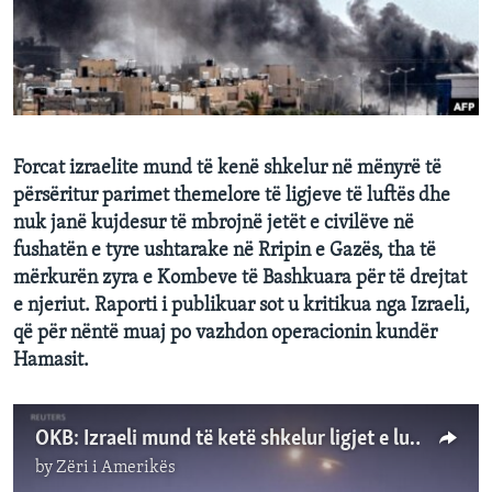
INTERVISTA
DITARI
Forcat izraelite mund të kenë shkelur në mënyrë të
përsëritur parimet themelore të ligjeve të luftës dhe
nuk janë kujdesur të mbrojnë jetët e civilëve në
fushatën e tyre ushtarake në Rripin e Gazës, tha të
mërkurën zyra e Kombeve të Bashkuara për të drejtat
e njeriut. Raporti i publikuar sot u kritikua nga Izraeli,
që për nëntë muaj po vazhdon operacionin kundër
Hamasit.
OKB: Izraeli mund të ketë shkelur ligjet e luftës
by
Zëri i Amerikës