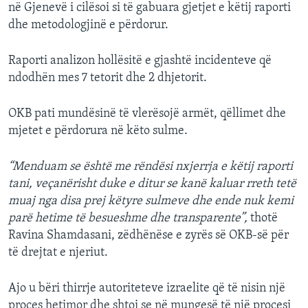
në Gjenevë i cilësoi si të gabuara gjetjet e këtij raporti
dhe metodologjinë e përdorur.
Raporti analizon hollësitë e gjashtë incidenteve që
ndodhën mes 7 tetorit dhe 2 dhjetorit.
OKB pati mundësinë të vlerësojë armët, qëllimet dhe
mjetet e përdorura në këto sulme.
“Menduam se është me rëndësi nxjerrja e këtij raporti
tani, veçanërisht duke e ditur se kanë kaluar rreth tetë
muaj nga disa prej këtyre sulmeve dhe ende nuk kemi
parë hetime të besueshme dhe transparente”,
thotë
Ravina Shamdasani, zëdhënëse e zyrës së OKB-së për
të drejtat e njeriut.
Ajo u bëri thirrje autoriteteve izraelite që të nisin një
proces hetimor dhe shtoi se në mungesë të një procesi