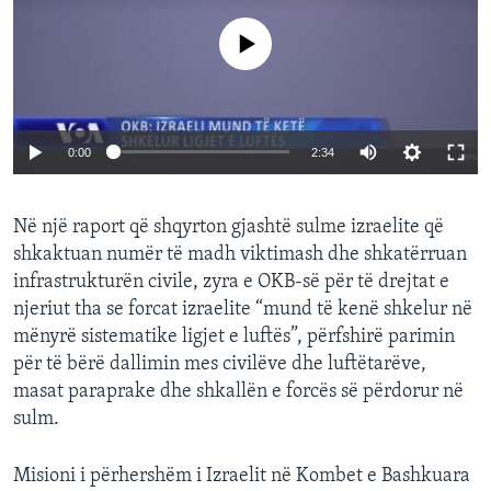
No media source currently available
0:00
2:34
Në një raport që shqyrton gjashtë sulme izraelite që
shkaktuan numër të madh viktimash dhe shkatërruan
infrastrukturën civile, zyra e OKB-së për të drejtat e
njeriut tha se forcat izraelite “mund të kenë shkelur në
mënyrë sistematike ligjet e luftës”, përfshirë parimin
për të bërë dallimin mes civilëve dhe luftëtarëve,
masat paraprake dhe shkallën e forcës së përdorur në
sulm.
Misioni i përhershëm i Izraelit në Kombet e Bashkuara