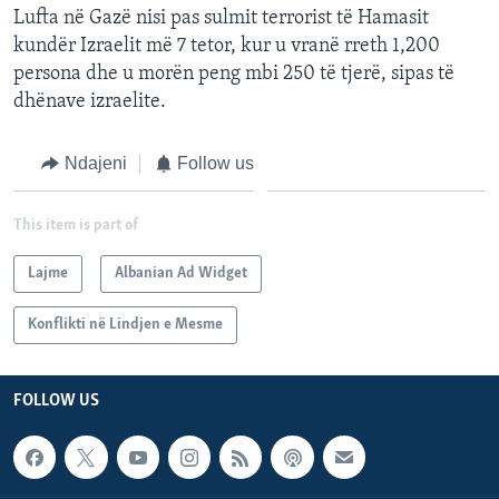
Lufta në Gazë nisi pas sulmit terrorist të Hamasit
kundër Izraelit më 7 tetor, kur u vranë rreth 1,200
persona dhe u morën peng mbi 250 të tjerë, sipas të
dhënave izraelite.
Ndajeni
Follow us
This item is part of
Lajme
Albanian Ad Widget
Konflikti në Lindjen e Mesme
FOLLOW US