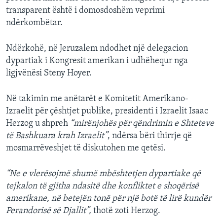
transparent është i domosdoshëm veprimi
ndërkombëtar.
Ndërkohë, në Jeruzalem ndodhet një delegacion
dypartiak i Kongresit amerikan i udhëhequr nga
ligjvënësi Steny Hoyer.
Në takimin me anëtarët e Komitetit Amerikano-
Izraelit për çështjet publike, presidenti i Izraelit Isaac
Herzog u shpreh
“mirënjohës për qëndrimin e Shteteve
të Bashkuara krah Izraelit”
, ndërsa bëri thirrje që
mosmarrëveshjet të diskutohen me qetësi.
“Ne e vlerësojmë shumë mbështetjen dypartiake që
tejkalon të gjitha ndasitë dhe konfliktet e shoqërisë
amerikane, në betejën tonë për një botë të lirë kundër
Perandorisë së Djallit”,
thotë zoti Herzog.