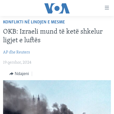
Lidhje
Kalo
në
KONFLIKTI NË LINDJEN E MESME
faqen
FAQJA KRYESORE
kryesore
OKB: Izraeli mund të ketë shkelur
KATEGORITË
Kalo
ligjet e luftës
tek
DITARI
AMERIKA
faqja
AP dhe Reuters
BALLKANI
kryesore
Learning English
Kalo
19 qershor, 2024
EVROPA
tek
FOLLOW US
BOTA
Ndajeni
kërkimi
MJEDISI
KULTURË
Gjuhët
SHKENCË DHE TEKNOLOGJI
SHËNDETËSI