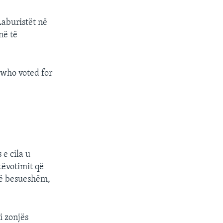
Laburistët në
në të
 who voted for
e cila u
tëvotimit që
të besueshëm,
i zonjës