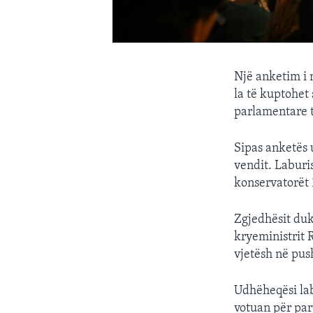
Një anketim i 
la të kuptohet 
parlamentare t
Sipas anketës 
vendit. Laburi
konservatorët 
Zgjedhësit duk
kryeministrit 
vjetësh në pus
Udhëheqësi lab
votuan për part