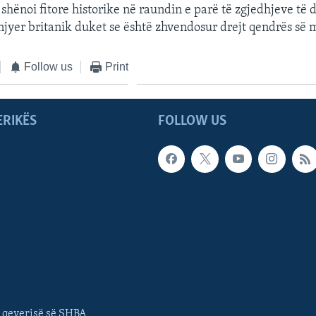
shënoi fitore historike në raundin e parë të zgjedhjeve të d
njyer britanik duket se është zhvendosur drejt qendrës së 
Follow us
Print
ERIKËS
FOLLOW US
 qeverisë së SHBA