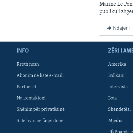
Marine Le Pen 
publiku i zhgë
Ndajeni
INFO
ZËRI I AM
Rreth nesh
Amerika
Abonim në listë e-maili
Ballkani
Partnerët
Intervista
Learning English
Na kontaktoni
Bota
FOLLOW US
Shënim për privatësinë
Shëndetësi
Si të hyni në faqen tonë
Mjedisi
Pikëpamja e