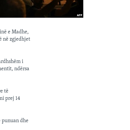
ninë e Madhe,
ë në zgjedhjet
 ardhshëm i
mentit, ndërsa
e të
mi prej 14
që punuan dhe