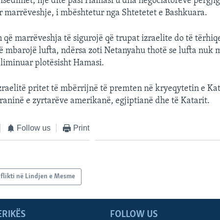
 bisedimet, një ditë pasi Hamasi u dha negociatorëve përgji
 marrëveshje, i mbështetur nga Shtetetet e Bashkuara.
që marrëveshja të sigurojë që trupat izraelite do të tërhiq
ë mbarojë lufta, ndërsa zoti Netanyahu thotë se lufta nuk 
liminuar plotësisht Hamasi.
zraelitë pritet të mbërrijnë të premten në kryeqytetin e Kat
aninë e zyrtarëve amerikanë, egjiptianë dhe të Katarit.
Follow us
Print
flikti në Lindjen e Mesme
ERIKËS
FOLLOW US