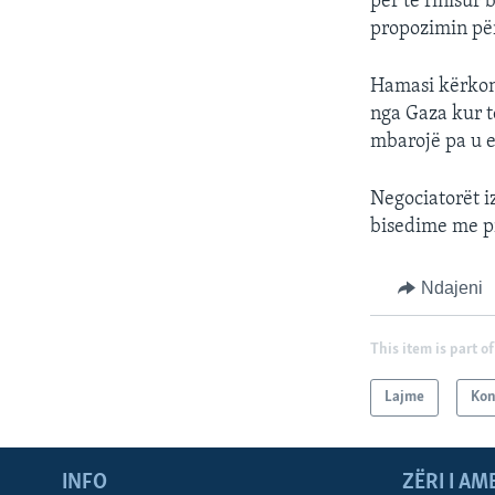
për të rinisur
propozimin për
Hamasi kërkon 
nga Gaza kur t
mbarojë pa u e
Negociatorët i
bisedime me pr
Ndajeni
This item is part of
Lajme
Kon
INFO
ZËRI I AM