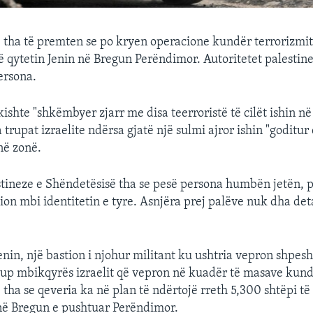
te tha të premten se po kryen operacione kundër terrorizmit
ë qytetin Jenin në Bregun Perëndimor. Autoritetet palestin
ersona.
kishte "shkëmbyer zjarr me disa teerroristë të cilët ishin n
 trupat izraelite ndërsa gjatë një sulmi ajror ishin "goditur 
në zonë.
stineze e Shëndetësisë tha se pesë persona humbën jetën, 
ion mbi identitetin e tyre. Asnjëra prej palëve nuk dha det
Jenin, një bastion i njohur militant ku ushtria vepron shpes
grup mbikqyrës izraelit që vepron në kuadër të masave kun
ha se qeveria ka në plan të ndërtojë rreth 5,300 shtëpi të 
ë Bregun e pushtuar Perëndimor.