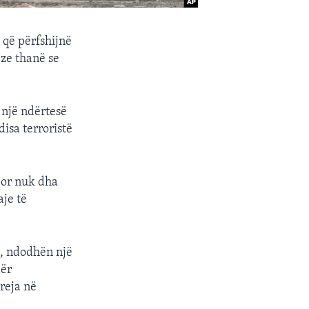
 që përfshijnë
eze thanë se
ë një ndërtesë
disa terroristë
por nuk dha
aje të
h, ndodhën një
dër
reja në