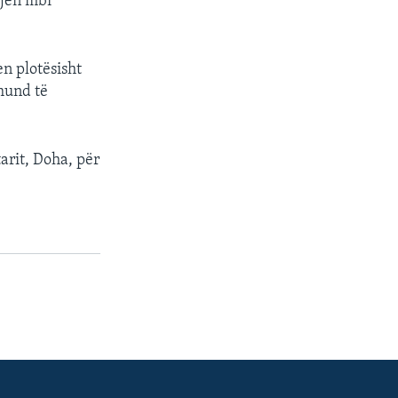
gjen mbi
en plotësisht
mund të
arit, Doha, për