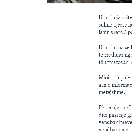
Ushtria izrali
sulme ajrore n
ishin vrarë 5 p
Ushtria tha se 
të rrethuar nga
të armatosur" 
Ministria pale
asnjë informac
mëtejshme.
Përleshjet në 
ditë pasi një 
vendbanimeve t
vendbanimet n