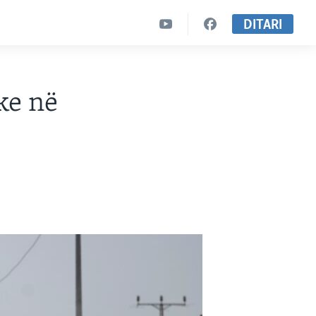
DITARI
ke në