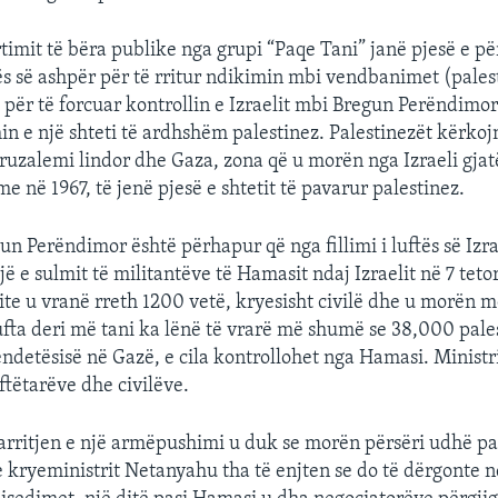
rtimit të bëra publike nga grupi “Paqe Tani” janë pjesë e pë
jës së ashpër për të rritur ndikimin mbi vendbanimet (palest
e për të forcuar kontrollin e Izraelit mbi Bregun Perëndimor
in e një shteti të ardhshëm palestinez. Palestinezët kërko
ruzalemi lindor dhe Gaza, zona që u morën nga Izraeli gjatë
 në 1967, të jenë pjesë e shtetit të pavarur palestinez.
n Perëndimor është përhapur që nga fillimi i luftës së Izra
sojë e sulmit të militantëve të Hamasit ndaj Izraelit në 7 tetor
ite u vranë rreth 1200 vetë, kryesisht civilë dhe u morën 
fta deri më tani ka lënë të vrarë më shumë se 38,000 pales
ëndetësisë në Gazë, e cila kontrollohet nga Hamasi. Minist
ftëtarëve dhe civilëve.
arritjen e një armëpushimi u duk se morën përsëri udhë pa
e kryeministrit Netanyahu tha të enjten se do të dërgonte 