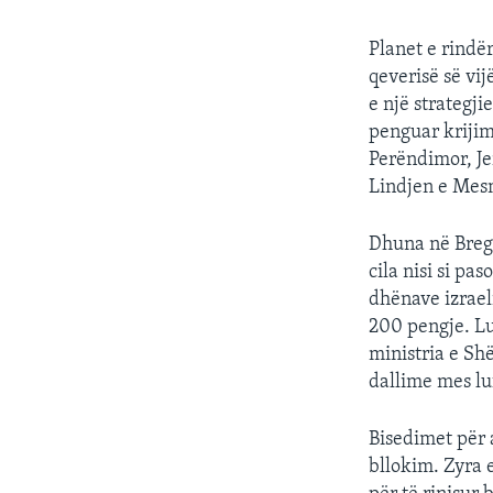
Planet e rindë
qeverisë së vi
e një strategji
penguar krijim
Perëndimor, Je
Lindjen e Mesme
Dhuna në Bregu
cila nisi si pa
dhënave izrael
200 pengje. Lu
ministria e Sh
dallime mes lu
Bisedimet për 
bllokim. Zyra 