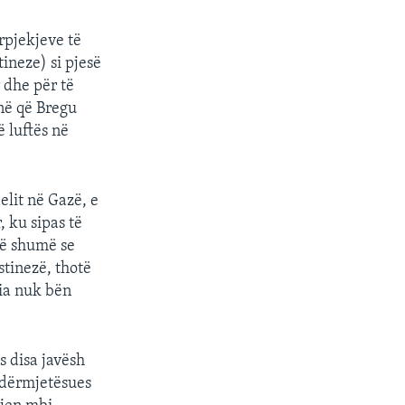
rpjekjeve të
ineze) si pjesë
 dhe për të
jnë që Bregu
 luftës në
elit në Gazë, e
, ku sipas të
më shumë se
tinezë, thotë
ria nuk bën
s disa javësh
ndërmjetësues