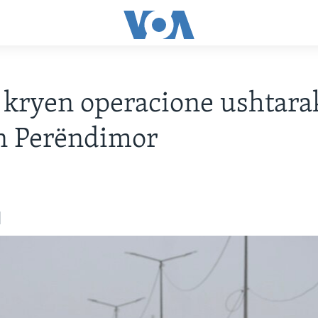
i kryen operacione ushtara
n Perëndimor