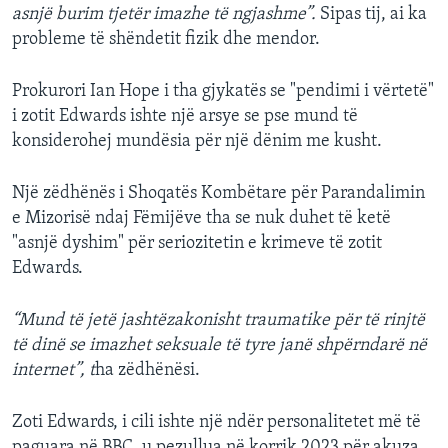
asnjë burim tjetër imazhe të ngjashme”.
Sipas tij, ai ka
probleme të shëndetit fizik dhe mendor.
Prokurori Ian Hope i tha gjykatës se "pendimi i vërtetë"
i zotit Edwards ishte një arsye se pse mund të
konsiderohej mundësia për një dënim me kusht.
Një zëdhënës i Shoqatës Kombëtare për Parandalimin
e Mizorisë ndaj Fëmijëve tha se nuk duhet të ketë
"asnjë dyshim" për seriozitetin e krimeve të zotit
Edwards.
“Mund të jetë jashtëzakonisht traumatike për të rinjtë
të dinë se imazhet seksuale të tyre janë shpërndarë në
internet”, t
ha zëdhënësi.
Zoti Edwards, i cili ishte një ndër personalitetet më të
paguara në BBC, u pezullua në korrik 2023 për akuza