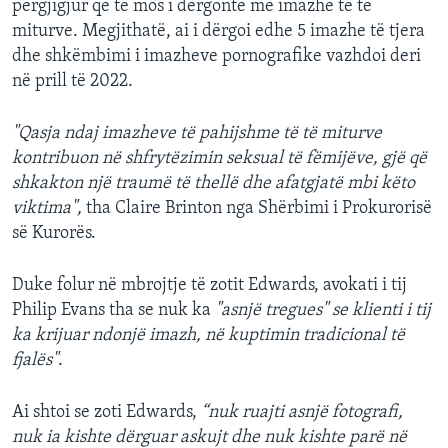
përgjigjur që të mos i dërgonte më imazhe të të
miturve. Megjithatë, ai i dërgoi edhe 5 imazhe të tjera
dhe shkëmbimi i imazheve pornografike vazhdoi deri
në prill të 2022.
"Qasja ndaj imazheve të pahijshme të të miturve
kontribuon në shfrytëzimin seksual të fëmijëve, gjë që
shkakton një traumë të thellë dhe afatgjatë mbi këto
viktima",
tha Claire Brinton nga Shërbimi i Prokurorisë
së Kurorës.
Duke folur në mbrojtje të zotit Edwards, avokati i tij
Philip Evans tha se nuk ka
"asnjë tregues" se klienti i tij
ka krijuar ndonjë imazh, në kuptimin tradicional të
fjalës"
.
Ai shtoi se zoti Edwards,
“nuk ruajti asnjë fotografi,
nuk ia kishte dërguar askujt dhe nuk kishte parë në