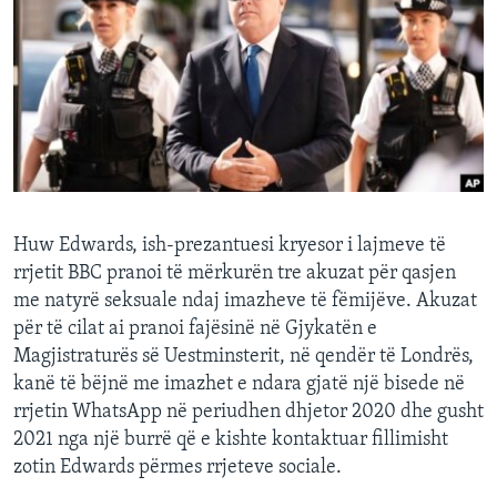
INTERVISTA
DITARI
Huw Edwards, ish-prezantuesi kryesor i lajmeve të
rrjetit BBC pranoi të mërkurën tre akuzat për qasjen
me natyrë seksuale ndaj imazheve të fëmijëve. Akuzat
për të cilat ai pranoi fajësinë në Gjykatën e
Magjistraturës së Uestminsterit, në qendër të Londrës,
kanë të bëjnë me imazhet e ndara gjatë një bisede në
rrjetin WhatsApp në periudhen dhjetor 2020 dhe gusht
2021 nga një burrë që e kishte kontaktuar fillimisht
zotin Edwards përmes rrjeteve sociale.