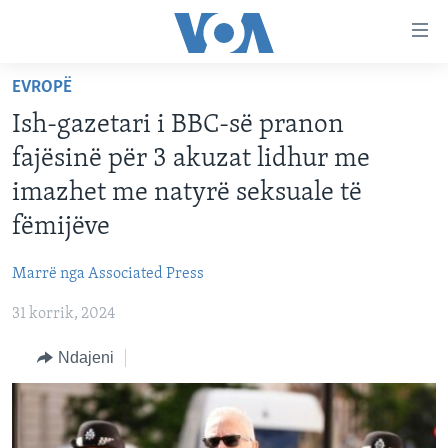
Lidhje
Kalo
në
EVROPË
faqen
FAQJA KRYESORE
kryesore
Ish-gazetari i BBC-së pranon
KATEGORITË
Kalo
fajësinë për 3 akuzat lidhur me
tek
DITARI
AMERIKA
imazhet me natyrë seksuale të
faqja
BALLKANI
kryesore
fëmijëve
Learning English
Kalo
EVROPA
tek
Marrë nga Associated Press
FOLLOW US
BOTA
kërkimi
31 korrik, 2024
MJEDISI
Ndajeni
KULTURË
Gjuhët
SHKENCË DHE TEKNOLOGJI
SHËNDETËSI