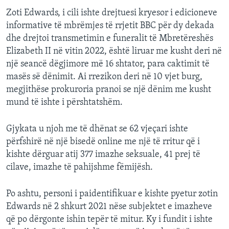
Zoti Edwards, i cili ishte drejtuesi kryesor i edicioneve
informative të mbrëmjes të rrjetit BBC për dy dekada
dhe drejtoi transmetimin e funeralit të Mbretëreshës
Elizabeth II në vitin 2022, është liruar me kusht deri në
një seancë dëgjimore më 16 shtator, para caktimit të
masës së dënimit. Ai rrezikon deri në 10 vjet burg,
megjithëse prokuroria pranoi se një dënim me kusht
mund të ishte i përshtatshëm.
Gjykata u njoh me të dhënat se 62 vjeçari ishte
përfshirë në një bisedë online me një të rritur që i
kishte dërguar atij 377 imazhe seksuale, 41 prej të
cilave, imazhe të pahijshme fëmijësh.
Po ashtu, personi i paidentifikuar e kishte pyetur zotin
Edwards në 2 shkurt 2021 nëse subjektet e imazheve
që po dërgonte ishin tepër të mitur. Ky i fundit i ishte