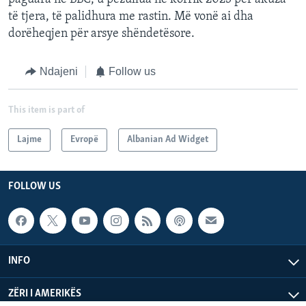
të tjera, të palidhura me rastin. Më vonë ai dha
dorëheqjen për arsye shëndetësore.
Ndajeni
Follow us
This item is part of
Lajme
Evropë
Albanian Ad Widget
FOLLOW US
INFO
ZËRI I AMERIKËS