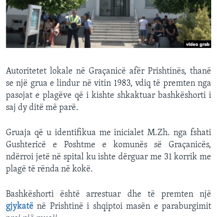
INTERVISTA
DITARI
Autoritetet lokale në Graçanicë afër Prishtinës, thanë
se një grua e lindur në vitin 1983, vdiq të premten nga
pasojat e plagëve që i kishte shkaktuar bashkëshorti i
saj dy ditë më parë.
Gruaja që u identifikua me inicialet M.Zh. nga fshati
Gushtericë e Poshtme e komunës së Graçanicës,
ndërroi jetë në spital ku ishte dërguar me 31 korrik me
plagë të rënda në kokë.
Bashkëshorti është arrestuar dhe të premten një
gjykatë
në Prishtinë i shqiptoi masën e paraburgimit