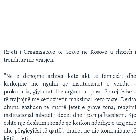
Rrjeti i Organizatave të Grave në Kosovë u shpreh i
tronditur me vrasjen.
“Ne e dënojmë ashpër këtë akt të femicidit dhe
kërkojmë me ngulm që institucionet e vendit –
prokuroria, gjykatat dhe organet e tjera të drejtësisë –
të trajtojnë me seriozitetin maksimal këto raste. Derisa
dhuna vazhdon të marrë jetët e grave tona, reagimi
institucional mbetet i dobët dhe i pamjaftueshëm. Kjo
është një dështim i rëndë që kërkon ndërhyrje urgjente
dhe përgjegjësi të qartë”, thuhet në një komunikatë të
këtij rrjeti.