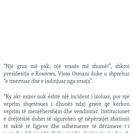
“Një grua më pak, një vrasës më shumë!”, shkroi
presidentja e Kosovws, Vjosa Osmani duke u shprehur
“e tmerruar dhe e indinjuar nga vrasja”.
“Ky akt mizor nuk është një incident i izoluar, por një
veprim shqetësues i dhunës ndaj grave që kërkon
veprim të menjëhershëm dhe vendimtar. Institucionet
e drejtësisë duhet të sigurohen që nëpërmjet zbatimit
të saktë të ligjeve dhe udhëzuesve të dënimeve t`i