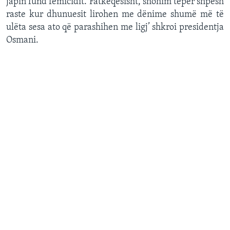
japin fund femicidit. Fatkeqësisht, shohim tepër shpesh
raste kur dhunuesit lirohen me dënime shumë më të
ulëta sesa ato që parashihen me ligj’ shkroi presidentja
Osmani.