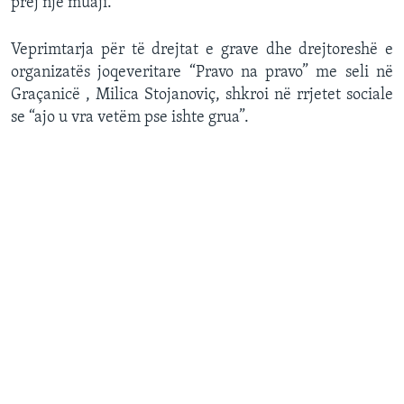
prej një muaji.
Veprimtarja për të drejtat e grave dhe drejtoreshë e
organizatës joqeveritare “Pravo na pravo” me seli në
Graçanicë , Milica Stojanoviç, shkroi në rrjetet sociale
se “ajo u vra vetëm pse ishte grua”.