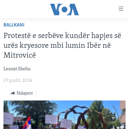
Lidhje
Kalo
në
BALLKANI
faqen
FAQJA KRYESORE
kryesore
Protestë e serbëve kundër hapjes së
KATEGORITË
Kalo
urës kryesore mbi lumin Ibër në
tek
DITARI
AMERIKA
Mitrovicë
faqja
BALLKANI
kryesore
Learning English
Leonat Shehu
Kalo
EVROPA
tek
07 gusht, 2024
FOLLOW US
BOTA
kërkimi
Ndajeni
MJEDISI
KULTURË
Gjuhët
SHKENCË DHE TEKNOLOGJI
SHËNDETËSI