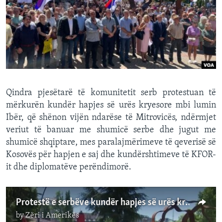
INTERVISTA
DITARI
Qindra pjesëtarë të komunitetit serb protestuan të
mërkurën kundër hapjes së urës kryesore mbi lumin
Ibër, që shënon vijën ndarëse të Mitrovicës, ndërmjet
veriut të banuar me shumicë serbe dhe jugut me
shumicë shqiptare, mes paralajmërimeve të qeverisë së
Kosovës për hapjen e saj dhe kundërshtimeve të KFOR-
it dhe diplomatëve perëndimorë.
Protestë e serbëve kundër hapjes së urës kryesore mbi lumin Ibër në Mitrovicë
by
Zëri i Amerikës