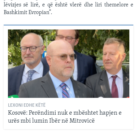
lëvizjes së lirë, e që është vlerë dhe liri themelore e
Bashkimit Evropian”.
LEXONI EDHE KËTË
Kosovë: Perëndimi nuk e mbështet hapjen e
urës mbi lumin Ibër në Mitrovicë