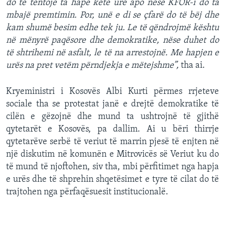
do të tentojë ta hapë këtë urë apo nëse KFOR-i do ta
mbajë premtimin. Por, unë e di se çfarë do të bëj dhe
kam shumë besim edhe tek ju. Le të qëndrojmë kështu
në mënyrë paqësore dhe demokratike, nëse duhet do
të shtrihemi në asfalt, le të na arrestojnë. Me hapjen e
urës na pret vetëm përndjekja e mëtejshme”,
tha ai.
Kryeministri i Kosovës Albi Kurti përmes rrjeteve
sociale tha se protestat janë e drejtë demokratike të
cilën e gëzojnë dhe mund ta ushtrojnë të gjithë
qytetarët e Kosovës, pa dallim. Ai u bëri thirrje
qytetarëve serbë të veriut të marrin pjesë të enjten në
një diskutim në komunën e Mitrovicës së Veriut ku do
të mund të njoftohen, siv tha, mbi përfitimet nga hapja
e urës dhe të shprehin shqetësimet e tyre të cilat do të
trajtohen nga përfaqësuesit institucionalë.