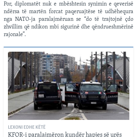
Por, diplomatët nuk e mbështesin synimin e qeverisë
ndërsa të martën forcat paqeruajtëse të udhëhequra
nga NATO-ja paralajmëruan se “do të trajtojnë çdo
zhvillim që ndikon mbi sigurinë dhe qëndrueshmërinë
rajonale”.
LEXONI EDHE KËTË
KFOR-i paralajmëron kundër hapjes së urës