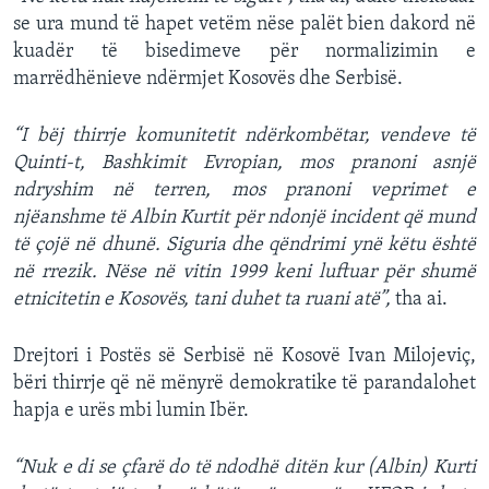
se ura mund të hapet vetëm nëse palët bien dakord në
kuadër të bisedimeve për normalizimin e
marrëdhënieve ndërmjet Kosovës dhe Serbisë.
“I bëj thirrje komunitetit ndërkombëtar, vendeve të
Quinti-t, Bashkimit Evropian, mos pranoni asnjë
ndryshim në terren, mos pranoni veprimet e
njëanshme të Albin Kurtit për ndonjë incident që mund
të çojë në dhunë. Siguria dhe qëndrimi ynë këtu është
në rrezik. Nëse në vitin 1999 keni luftuar për shumë
etnicitetin e Kosovës, tani duhet ta ruani atë”,
tha ai.
Drejtori i Postës së Serbisë në Kosovë Ivan Milojeviç,
bëri thirrje që në mënyrë demokratike të parandalohet
hapja e urës mbi lumin Ibër.
“Nuk e di se çfarë do të ndodhë ditën kur (Albin) Kurti