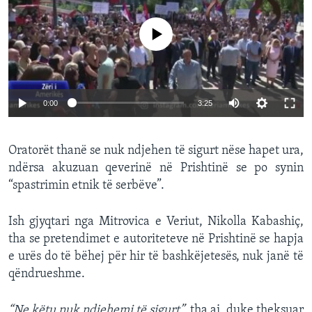
No media source currently available
0:00
3:25
Oratorët thanë se nuk ndjehen të sigurt nëse hapet ura,
ndërsa akuzuan qeverinë në Prishtinë se po synin
“spastrimin etnik të serbëve”.
Ish gjyqtari nga Mitrovica e Veriut, Nikolla Kabashiç,
tha se pretendimet e autoriteteve në Prishtinë se hapja
e urës do të bëhej për hir të bashkëjetesës, nuk janë të
qëndrueshme.
“Ne këtu nuk ndjehemi të sigurt”,
tha ai, duke theksuar