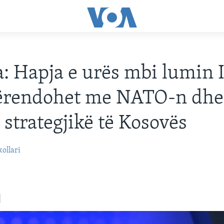
 Hapja e urës mbi lumin I
ërendohet me NATO-n dhe
t strategjikë të Kosovës
ollari