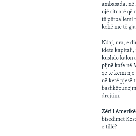
ambasadat në 
një situatë që
të përballemi m
kohë më të gja
Ndaj, ura, e di
idete kapitali,
kushdo kalon an
pijnë kafe në 
që të kemi një 
në ketë pjesë 
bashkëpunojmë 
drejtim.
Zëri i Amerikë
bisedimet Koso
e tillë?