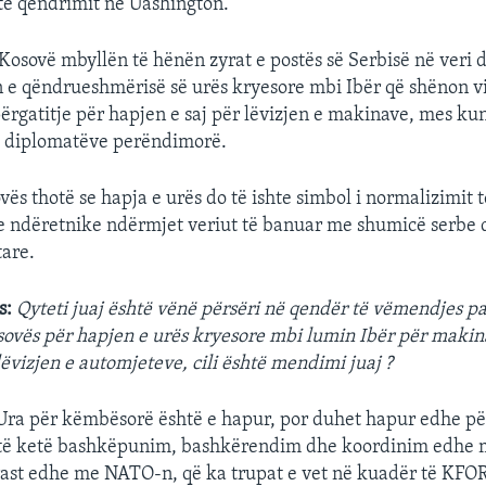
të qëndrimit në Uashington.
Kosovë mbyllën të hënën zyrat e postës së Serbisë në veri d
n e qëndrueshmërisë së urës kryesore mbi Ibër që shënon v
 përgatitje për hapjen e saj për lëvizjen e makinave, mes k
e diplomatëve perëndimorë.
ës thotë se hapja e urës do të ishte simbol i normalizimit t
 ndëretnike ndërmjet veriut të banuar me shumicë serbe 
are.
s:
Qyteti juaj është vënë përsëri në qendër të vëmendjes pa
sovës për hapjen e urës kryesore mbi lumin Ibër për makin
lëvizjen e automjeteve, cili është mendimi juaj ?
ra për këmbësorë është e hapur, por duhet hapur edhe pë
të ketë bashkëpunim, bashkërendim dhe koordinim edhe m
 rast edhe me NATO-n, që ka trupat e vet në kuadër të KFOR