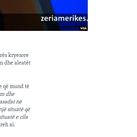
urës kryesore
n dhe aleatët
me që mund të
im dhe
asadat në
jë situatë që
ituatë e cila
preh ai.