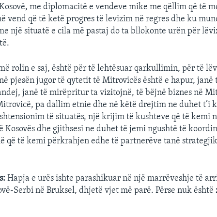
Kosovë, me diplomacitë e vendeve mike me qëllim që të m
 në vend që të ketë progres të levizim në regres dhe ku mu
e një situatë e cila më pastaj do ta bllokonte urën për lëvi
të.
më rolin e saj, është për të lehtësuar qarkullimin, për të lëv
 në pjesën jugor të qytetit të Mitrovicës është e hapur, janë
dej, janë të mirëpritur ta vizitojnë, të bëjnë biznes në Mit
Mitrovicë, pa dallim etnie dhe në këtë drejtim ne duhet t’i
shtensionim të situatës, një krijim të kushteve që të kemi 
të Kosovës dhe gjithsesi ne duhet të jemi ngushtë të koordi
që të kemi përkrahjen edhe të partnerëve tanë strategjik
s:
Hapja e urës ishte parashikuar në një marrëveshje të arr
vë-Serbi në Bruksel, dhjetë vjet më parë. Përse nuk është 