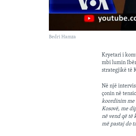
Bedri Hamza
Kryetari i kom
mbi lumin Ibë
strategjikë të 
Në një intervi
çonin në tensio
koordinim me 
Kosovë, me dip
në vend që të k
më pastaj do t