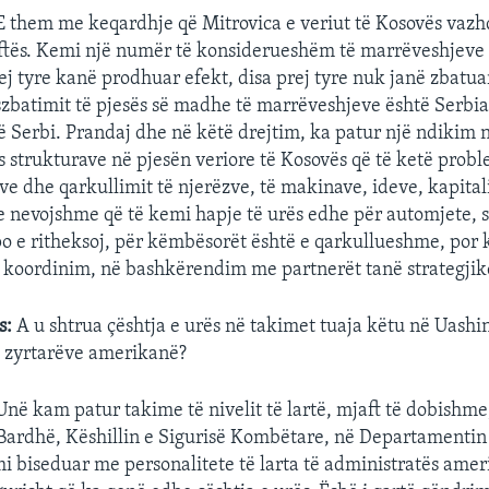
 them me keqardhje që Mitrovica e veriut të Kosovës vazhd
ftës. Kemi një numër të konsiderueshëm të marrëveshjeve 
rej tyre kanë prodhuar efekt, disa prej tyre nuk janë zbatua
zbatimit të pjesës së madhe të marrëveshjeve është Serbia
në Serbi. Prandaj dhe në këtë drejtim, ka patur një ndikim 
 strukturave në pjesën veriore të Kosovës që të ketë probl
jeve dhe qarkullimit të njerëzve, të makinave, ideve, kapitalit
e nevojshme që të kemi hapje të urës edhe për automjete, 
o e ritheksoj, për këmbësorët është e qarkullueshme, por k
ë koordinim, në bashkërendim me partnerët tanë strategjik
s:
A u shtrua çështja e urës në takimet tuaja këtu në Uashin
i zyrtarëve amerikanë?
Unë kam patur takime të nivelit të lartë, mjaft të dobishm
Bardhë, Këshillin e Sigurisë Kombëtare, në Departamentin
mi biseduar me personalitete të larta të administratës ame