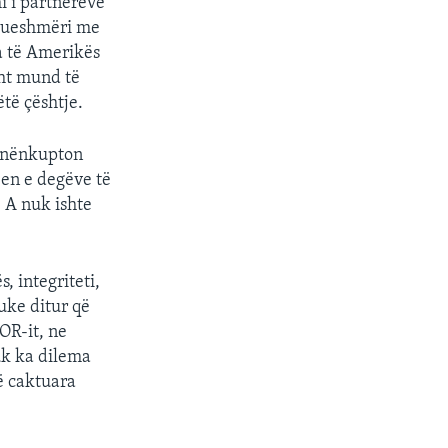
i i partnerëve
ajtueshmëri me
a të Amerikës
sht mund të
të çështje.
s nënkupton
jen e degëve të
. A nuk ishte
, integriteti,
duke ditur që
OR-it, ne
uk ka dilema
të caktuara