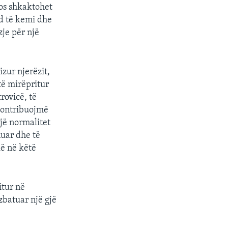
os shkaktohet
nd të kemi dhe
zje për një
izur njerëzit,
 të mirëpritur
rovicë, të
 kontribuojmë
një normalitet
nuar dhe të
ë në këtë
itur në
zbatuar një gjë