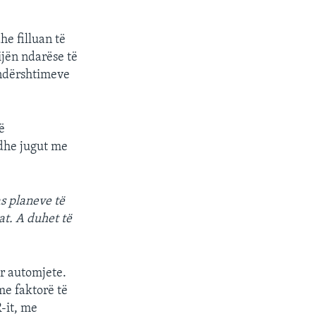
he filluan të
ijën ndarëse të
undërshtimeve
px
width
ë
dhe jugut me
s planeve të
at. A duhet të
r automjete.
e faktorë të
-it, me