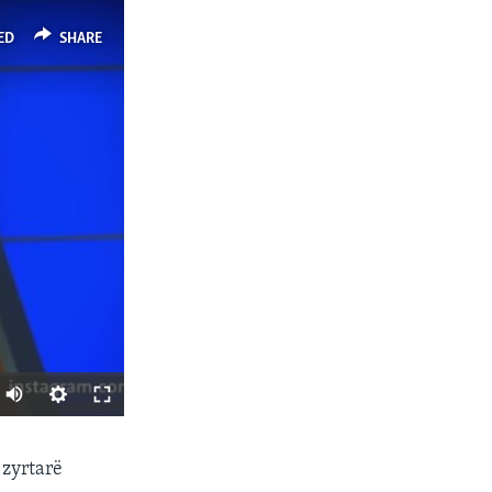
ED
SHARE
SHARE
 zyrtarë