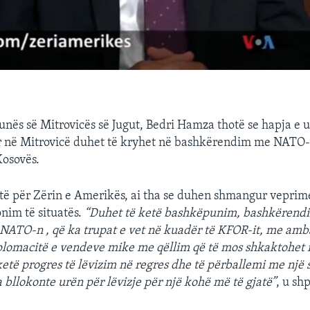
unës së Mitrovicës së Jugut, Bedri Hamza thotë se hapja e 
r në Mitrovicë duhet të kryhet në bashkërendim me NATO-
Kosovës.
stë për Zërin e Amerikës, ai tha se duhen shmangur vepri
nim të situatës.
“Duhet të ketë bashkëpunim, bashkërend
NATO-n , që ka trupat e vet në kuadër të KFOR-it, me amb
lomacitë e vendeve mike me qëllim që të mos shkaktohet n
etë progres të lëvizim në regres dhe të përballemi me një s
a bllokonte urën për lëvizje për një kohë më të gjatë”
, u sh