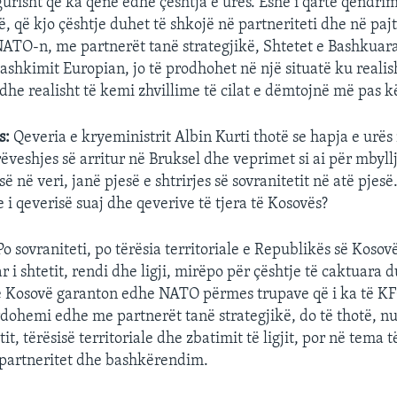
gurisht që ka qenë edhe çështja e urës. Ëshë i qartë qëndrim
kë, që kjo çështje duhet të shkojë në partneriteti dhe në p
TO-n, me partnerët tanë strategjikë, Shtetet e Bashkuar
ashkimit Europian, jo të prodhohet në një situatë ku reali
dhe realisht të kemi zhvillime të cilat e dëmtojnë më pas kë
s:
Qeveria e kryeministrit Albin Kurti thotë se hapja e urë
ëveshjes së arritur në Bruksel dhe veprimet si ai për mbyll
së në veri, janë pjesë e shtrirjes së sovranitetit në atë pjesë
 i qeverisë suaj dhe qeverive të tjera të Kosovës?
Po sovraniteti, po tërësia territoriale e Republikës së Kosovës
r i shtetit, rendi dhe ligji, mirëpo për çështje të caktuara 
ë Kosovë garanton edhe NATO përmes trupave që i ka të KF
dohemi edhe me partnerët tanë strategjikë, do të thotë, n
tit, tërësisë territoriale dhe zbatimit të ligjit, por në tema 
 partneritet dhe bashkërendim.