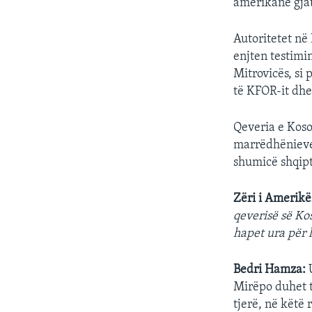
amerikanë gja
Autoritetet në 
enjten testimi
Mitrovicës, si
të KFOR-it dh
Qeveria e Kosov
marrëdhënieve
shumicë shqipt
Zëri i Amerikë
qeverisë së Ko
hapet ura për 
Bedri Hamza:
U
Mirëpo duhet 
tjerë, në këtë