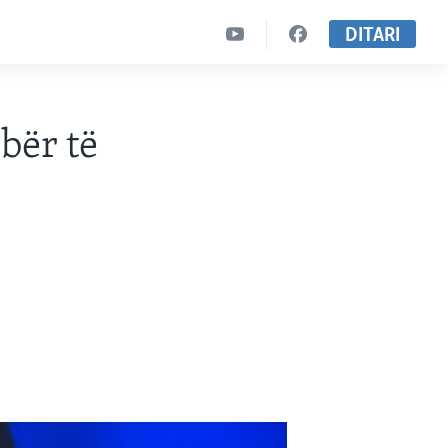
DITARI
bër të