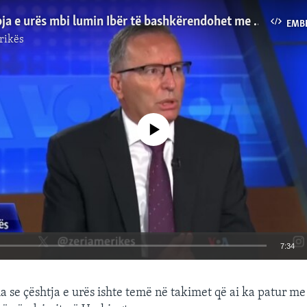
Hamza: Hapja e urës mbi lumin Ibër të bashkërendohet me NATO-n
EMB
rikës
No media source currently available
7:34
EMBED
a se çështja e urës ishte temë në takimet që ai ka patur me