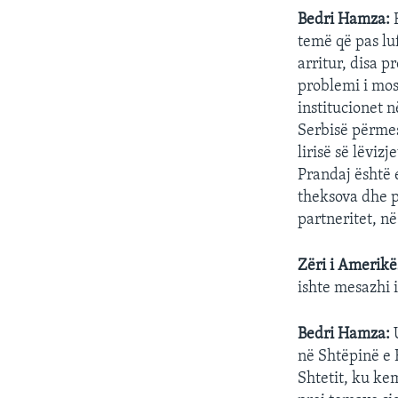
Bedri Hamza:
E
temë që pas lu
arritur, disa p
problemi i mos
institucionet 
Serbisë përmes
lirisë së lëviz
Prandaj është 
theksova dhe p
partneritet, n
Zëri i Amerikë
ishte mesazhi 
Bedri Hamza:
në Shtëpinë e 
Shtetit, ku ke