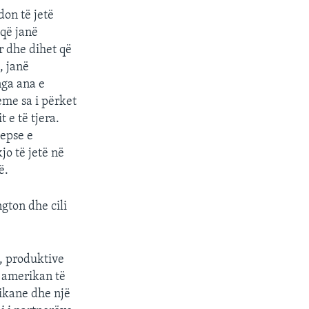
on të jetë
që janë
r dhe dihet që
, janë
nga ana e
eme sa i përket
 e të tjera.
sepse e
jo të jetë në
ë.
gton dhe cili
e, produktive
 amerikan të
rikane dhe një