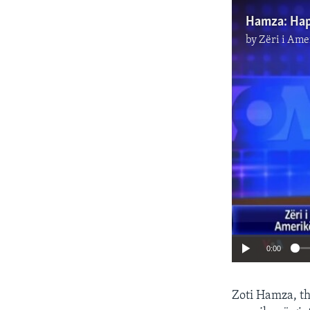
by
Zëri i Ame
0:00
Zoti Hamza, th