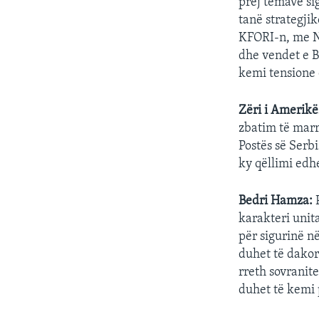
prej temave si
tanë strategji
KFORI-n, me NA
dhe vendet e B
kemi tensione 
Zëri i Amerikë
zbatim të marr
Postës së Serbi
ky qëllimi edhe
Bedri Hamza:
karakteri unita
për sigurinë n
duhet të dakor
rreth sovranite
duhet të kemi