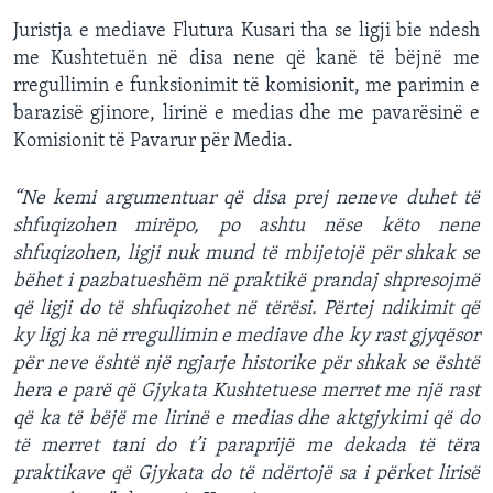
Juristja e mediave Flutura Kusari tha se ligji bie ndesh
me Kushtetuën në disa nene që kanë të bëjnë me
rregullimin e funksionimit të komisionit, me parimin e
barazisë gjinore, lirinë e medias dhe me pavarësinë e
Komisionit të Pavarur për Media.
“Ne kemi argumentuar që disa prej neneve duhet të
shfuqizohen mirëpo, po ashtu nëse këto nene
shfuqizohen, ligji nuk mund të mbijetojë për shkak se
bëhet i pazbatueshëm në praktikë prandaj shpresojmë
që ligji do të shfuqizohet në tërësi. Përtej ndikimit që
ky ligj ka në rregullimin e mediave dhe ky rast gjyqësor
për neve është një ngjarje historike për shkak se është
hera e parë që Gjykata Kushtetuese merret me një rast
që ka të bëjë me lirinë e medias dhe aktgjykimi që do
të merret tani do t’i paraprijë me dekada të tëra
praktikave që Gjykata do të ndërtojë sa i përket lirisë