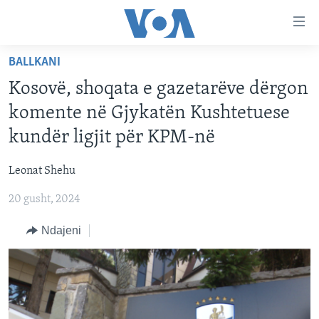
Lidhje
Kalo
në
BALLKANI
faqen
FAQJA KRYESORE
kryesore
Kosovë, shoqata e gazetarëve dërgon
KATEGORITË
Kalo
komente në Gjykatën Kushtetuese
tek
DITARI
AMERIKA
kundër ligjit për KPM-në
faqja
BALLKANI
kryesore
Learning English
Leonat Shehu
Kalo
EVROPA
tek
20 gusht, 2024
FOLLOW US
BOTA
kërkimi
Ndajeni
MJEDISI
KULTURË
Gjuhët
SHKENCË DHE TEKNOLOGJI
SHËNDETËSI