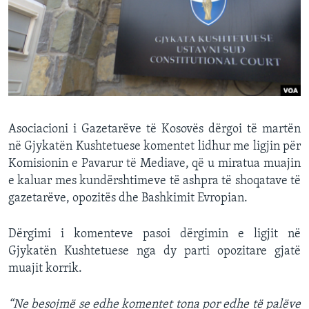
INTERVISTA
DITARI
Asociacioni i Gazetarëve të Kosovës dërgoi të martën
në Gjykatën Kushtetuese komentet lidhur me ligjin për
Komisionin e Pavarur të Mediave, që u miratua muajin
e kaluar mes kundërshtimeve të ashpra të shoqatave të
gazetarëve, opozitës dhe Bashkimit Evropian.
Dërgimi i komenteve pasoi dërgimin e ligjit në
Gjykatën Kushtetuese nga dy parti opozitare gjatë
muajit korrik.
“Ne besojmë se edhe komentet tona por edhe të palëve