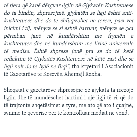
të tjera që kanë dërguar ligjin në Gjykatën Kushtetuese
do ta bindin, shpresojmë, gjykatën se ligji është anti-
kushtetuese dhe do të shfuqizohet në tërësi, pasi vet
inicimi i tij, mënyra se si është hartuar, mënyra se çka
përmban janë në kundërshtim me frymën e
kushtetutës dhe në kundërshtim me lirinë universale
të medias. Është shpresa jonë pra se do të ketë
reflektim të Gjykatës Kushtetuese në këtë rast dhe se
ligji nuk do të hyjë në fuqi”,
tha kryetari i Asociacionit
të Gazetarëve të Kosovës, Xhemajl Rexha.
Shoqatat e gazetarëve shpresojnë që gjykata ta rrëzojë
ligjin dhe të mundësohet hartimi i një ligji të ri, që do
të trajtonte shqetësimet e tyre, me ato që ato i quajnë,
synime të qeverisë për të kontrolluar mediat në vend.