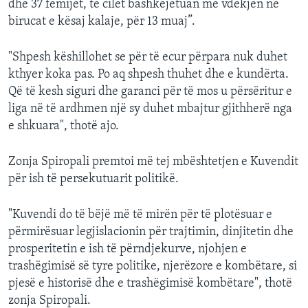
dhe 37 fëmijët, të cilët bashkëjetuan me vdekjen në
birucat e kësaj kalaje, për 13 muaj”.
"Shpesh këshillohet se për të ecur përpara nuk duhet
kthyer koka pas. Po aq shpesh thuhet dhe e kundërta.
Që të kesh siguri dhe garanci për të mos u përsëritur e
liga në të ardhmen një sy duhet mbajtur gjithherë nga
e shkuara", thotë ajo.
Zonja Spiropali premtoi më tej mbështetjen e Kuvendit
për ish të persekutuarit politikë.
"Kuvendi do të bëjë më të mirën për të plotësuar e
përmirësuar legjislacionin për trajtimin, dinjitetin dhe
prosperitetin e ish të përndjekurve, njohjen e
trashëgimisë së tyre politike, njerëzore e kombëtare, si
pjesë e historisë dhe e trashëgimisë kombëtare", thotë
zonja Spiropali.