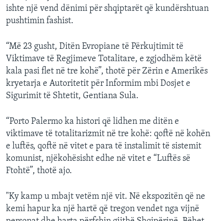
ishte një vend dënimi për shqiptarët që kundërshtuan
pushtimin fashist.
“Më 23 gusht, Ditën Evropiane të Përkujtimit të
Viktimave të Regjimeve Totalitare, e zgjodhëm këtë
kala pasi flet në tre kohë”, thotë për Zërin e Amerikës
kryetarja e Autoritetit për Informim mbi Dosjet e
Sigurimit të Shtetit, Gentiana Sula.
“Porto Palermo ka histori që lidhen me ditën e
viktimave të totalitarizmit në tre kohë: qoftë në kohën
e luftës, qoftë në vitet e para të instalimit të sistemit
komunist, njëkohësisht edhe në vitet e “Luftës së
Ftohtë”, thotë ajo.
"Ky kamp u mbajt vetëm një vit. Në ekspozitën që ne
kemi hapur ka një hartë që tregon vendet nga vijnë