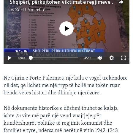
Shqipëri, përkujtohen viktimat e regjimeve totalitare
by
Zëri i Amerikës
No media source currently available
0:00
4:29
Në Gjirin e Porto Palermos, një kala e vogël trekëndore
në det, që lidhet me një rryp të hollë me tokën ruan
benda vetes histori dhe dhimbje njerëzore.
Në dokumente historike e dëshmi thuhet se kalaja
ishte 75 vite më parë një vend vuajtjeje për
kundërshtarët politikë të regjimit komunist dhe
familjet e tyre, ndërsa më herët në vitin 1942-1943