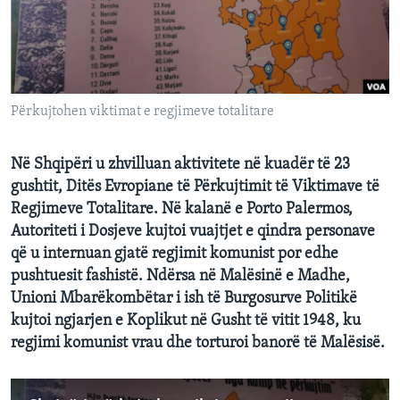
INTERVISTA
DITARI
Përkujtohen viktimat e regjimeve totalitare
Në Shqipëri u zhvilluan aktivitete në kuadër të 23
gushtit, Ditës Evropiane të Përkujtimit të Viktimave të
Regjimeve Totalitare. Në kalanë e Porto Palermos,
Autoriteti i Dosjeve kujtoi vuajtjet e qindra personave
që u internuan gjatë regjimit komunist por edhe
pushtuesit fashistë. Ndërsa në Malësinë e Madhe,
Unioni Mbarëkombëtar i ish të Burgosurve Politikë
kujtoi ngjarjen e Koplikut në Gusht të vitit 1948, ku
regjimi komunist vrau dhe torturoi banorë të Malësisë.