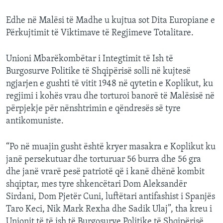
Edhe në Malësi të Madhe u kujtua sot Dita Europiane e
Përkujtimit të Viktimave të Regjimeve Totalitare.
Unioni Mbarëkombëtar i Integtimit të Ish të
Burgosurve Politike të Shqipërisë solli në kujtesë
ngjarjen e gushti të vitit 1948 në qytetin e Koplikut, ku
regjimi i kohës vrau dhe torturoi banorë të Malësisë në
përpjekje për nënshtrimin e qëndresës së tyre
antikomuniste.
“Po në muajin gusht është kryer masakra e Koplikut ku
janë persekutuar dhe torturuar 56 burra dhe 56 gra
dhe janë vrarë pesë patriotë që i kanë dhënë kombit
shqiptar, mes tyre shkencëtari Dom Aleksandër
Sirdani, Dom Pjetër Cuni, luftëtari antifashist i Spanjës
Taro Keci, Nik Mark Rexha dhe Sadik Ulaj”, tha kreu i
Unionit të të ish të Burgosurve Politike të Shqipërisë