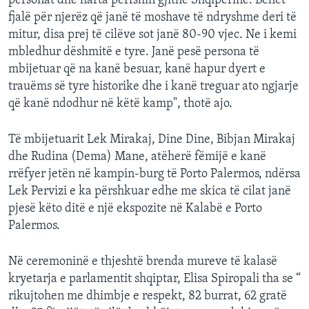
personat dhe harta përfshin gjithë Shqipërinë. Bëhet
fjalë për njerëz që janë të moshave të ndryshme deri të
mitur, disa prej të cilëve sot janë 80-90 vjec. Ne i kemi
mbledhur dëshmitë e tyre. Janë pesë persona të
mbijetuar që na kanë besuar, kanë hapur dyert e
trauëms së tyre historike dhe i kanë treguar ato ngjarje
që kanë ndodhur në këtë kamp", thotë ajo.
Të mbijetuarit Lek Mirakaj, Dine Dine, Bibjan Mirakaj
dhe Rudina (Dema) Mane, atëherë fëmijë e kanë
rrëfyer jetën në kampin-burg të Porto Palermos, ndërsa
Lek Pervizi e ka përshkuar edhe me skica të cilat janë
pjesë këto ditë e një ekspozite në Kalabë e Porto
Palermos.
Në ceremoninë e thjeshtë brenda mureve të kalasë
kryetarja e parlamentit shqiptar, Elisa Spiropali tha se “
rikujtohen me dhimbje e respekt, 82 burrat, 62 gratë