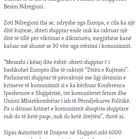
Besim Ndregjoni .
Zoti Ndregjoni tha se, ndryshe nga Europa, e cila ka një
ditë kujtese, shteti shqiptar ende nuk ka caktuar një
ditë të tillë për viktimat e diktaturës, megjithëse kanë
kaluar më shumë se 30 vite nga rrëzimi i komunizmit.
“Mesazhi i kësaj dite është: shteti shqiptar t`i
bashkohet Europës dhe të caktojë “Ditën e Kujtesës”.
Parlamenti shqiptar të përcaktojë me ligj dënimin e
krimeve të komunizmit si e ka kërkuar Konferenca
Ipeshvnore e Shqipërisë, tre komunitetet fetare dhe
Unioni Mbarëkombëtar i ish të Përndjekurve Politikë.
Pa u dënuar krimet e komunizmit shoqëria shqiptare
nuk do të ketë paqe, nuk do ketë drejtësi”, thotë ai.
Sipas Autoritetit të Dosjeve në Shqipëri mbi 6000