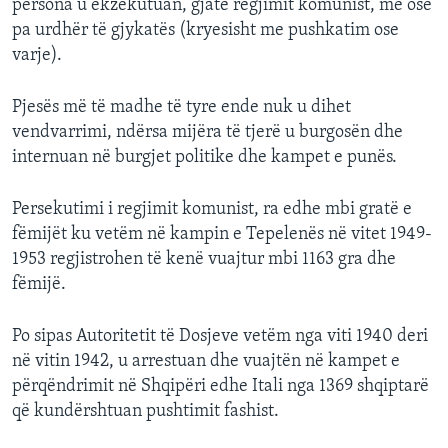
persona u ekzekutuan, gjatë regjimit komunist, me ose
pa urdhër të gjykatës (kryesisht me pushkatim ose
varje).
Pjesës më të madhe të tyre ende nuk u dihet
vendvarrimi, ndërsa mijëra të tjerë u burgosën dhe
internuan në burgjet politike dhe kampet e punës.
Persekutimi i regjimit komunist, ra edhe mbi gratë e
fëmijët ku vetëm në kampin e Tepelenës në vitet 1949-
1953 regjistrohen të kenë vuajtur mbi 1163 gra dhe
fëmijë.
Po sipas Autoritetit të Dosjeve vetëm nga viti 1940 deri
në vitin 1942, u arrestuan dhe vuajtën në kampet e
përqëndrimit në Shqipëri edhe Itali nga 1369 shqiptarë
që kundërshtuan pushtimit fashist.