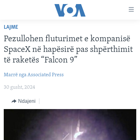
Lidhje
Kalo
në
LAJME
faqen
FAQJA KRYESORE
kryesore
Pezullohen fluturimet e kompanisë
KATEGORITË
Kalo
SpaceX në hapësirë pas shpërthimit
tek
DITARI
AMERIKA
të raketës “Falcon 9”
faqja
BALLKANI
kryesore
Learning English
Marrë nga Associated Press
Kalo
EVROPA
tek
30 gusht, 2024
FOLLOW US
BOTA
kërkimi
Ndajeni
MJEDISI
KULTURË
Gjuhët
SHKENCË DHE TEKNOLOGJI
SHËNDETËSI