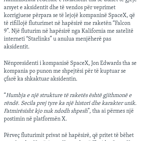
arsyet e aksidentit dhe të vendos për veprimet
korrigjuese përpara se të lejojë kompaninë SpaceX, që
të rifillojë fluturimet në hapësirë me raketën “Falcon
9”. Një fluturim në hapësirë nga Kalifornia me satelitë
interneti “Starlinks” u anulua menjëherë pas
aksidentit.
Nënpresidenti i kompanisë SpaceX, Jon Edwards tha se
kompania po punon me shpejtësi për të kuptuar se
çfarë ka shkaktuar aksidentin.
“
Humbja e një strukture të raketës është gjithmonë e
rëndë. Secila prej tyre ka një histori dhe karakter unik.
Fatmirësisht kjo nuk ndodh shpesh
”, tha ai përmes një
postimin në platformën X.
Përveç fluturimit privat në hapësirë, që pritet të bëhet