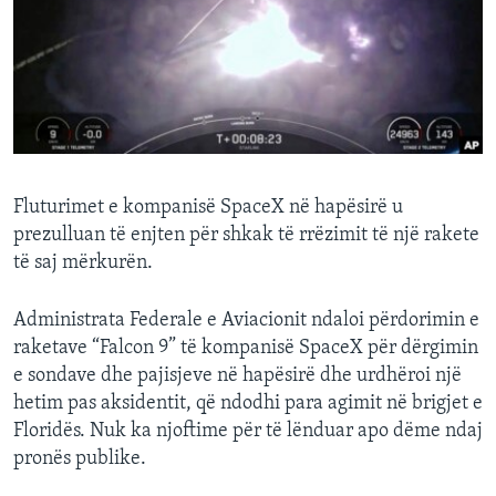
INTERVISTA
DITARI
Fluturimet e kompanisë SpaceX në hapësirë u
prezulluan të enjten për shkak të rrëzimit të një rakete
të saj mërkurën.
Administrata Federale e Aviacionit ndaloi përdorimin e
raketave “Falcon 9” të kompanisë SpaceX për dërgimin
e sondave dhe pajisjeve në hapësirë dhe urdhëroi një
hetim pas aksidentit, që ndodhi para agimit në brigjet e
Floridës. Nuk ka njoftime për të lënduar apo dëme ndaj
pronës publike.