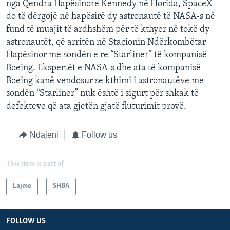
nga Qendra Hapësinore Kennedy në Florida, SpaceX
do të dërgojë në hapësirë dy astronautë të NASA-s në
fund të muajit të ardhshëm për të kthyer në tokë dy
astronautët, që arritën në Stacionin Ndërkombëtar
Hapësinor me sondën e re “Starliner” të kompanisë
Boeing. Ekspertët e NASA-s dhe ata të kompanisë
Boeing kanë vendosur se kthimi i astronautëve me
sondën “Starliner” nuk është i sigurt për shkak të
defekteve që ata gjetën gjatë fluturimit provë.
Ndajeni
Follow us
This item is part of
Lajme
SHBA
FOLLOW US