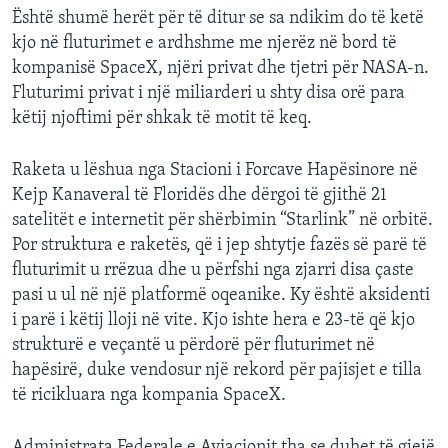
Është shumë herët për të ditur se sa ndikim do të ketë
kjo në fluturimet e ardhshme me njerëz në bord të
kompanisë SpaceX, njëri privat dhe tjetri për NASA-n.
Fluturimi privat i një miliarderi u shty disa orë para
këtij njoftimi për shkak të motit të keq.
Raketa u lëshua nga Stacioni i Forcave Hapësinore në
Kejp Kanaveral të Floridës dhe dërgoi të gjithë 21
satelitët e internetit për shërbimin “Starlink” në orbitë.
Por struktura e raketës, që i jep shtytje fazës së parë të
fluturimit u rrëzua dhe u përfshi nga zjarri disa çaste
pasi u ul në një platformë oqeanike. Ky është aksidenti
i parë i këtij lloji në vite. Kjo ishte hera e 23-të që kjo
strukturë e veçantë u përdorë për fluturimet në
hapësirë, duke vendosur një rekord për pajisjet e tilla
të ricikluara nga kompania SpaceX.
Administrata Federale e Aviacionit tha se duhet të gjejë