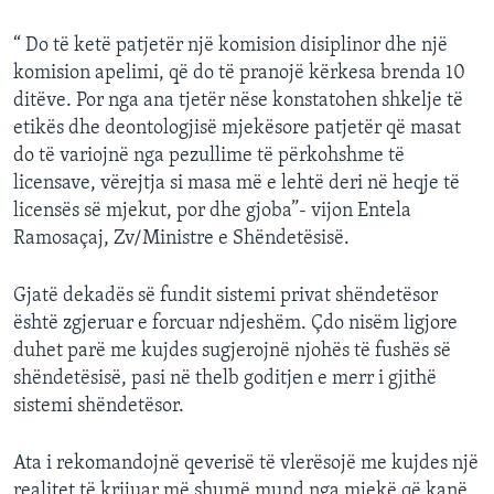
“ Do të ketë patjetër një komision disiplinor dhe një
komision apelimi, që do të pranojë kërkesa brenda 10
ditëve. Por nga ana tjetër nëse konstatohen shkelje të
etikës dhe deontologjisë mjekësore patjetër që masat
do të variojnë nga pezullime të përkohshme të
licensave, vërejtja si masa më e lehtë deri në heqje të
licensës së mjekut, por dhe gjoba”- vijon Entela
Ramosaçaj, Zv/Ministre e Shëndetësisë.
Gjatë dekadës së fundit sistemi privat shëndetësor
është zgjeruar e forcuar ndjeshëm. Çdo nisëm ligjore
duhet parë me kujdes sugjerojnë njohës të fushës së
shëndetësisë, pasi në thelb goditjen e merr i gjithë
sistemi shëndetësor.
Ata i rekomandojnë qeverisë të vlerësojë me kujdes një
realitet të krijuar më shumë mund nga mjekë që kanë