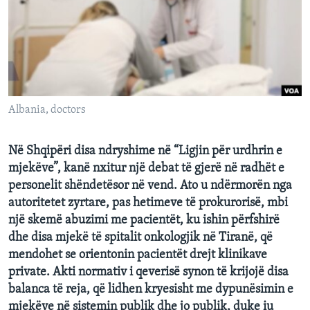
INTERVISTA
DITARI
Albania, doctors
Në Shqipëri disa ndryshime në “Ligjin për urdhrin e
mjekëve”, kanë nxitur një debat të gjerë në radhët e
personelit shëndetësor në vend. Ato u ndërmorën nga
autoritetet zyrtare, pas hetimeve të prokurorisë, mbi
një skemë abuzimi me pacientët, ku ishin përfshirë
dhe disa mjekë të spitalit onkologjik në Tiranë, që
mendohet se orientonin pacientët drejt klinikave
private. Akti normativ i qeverisë synon të krijojë disa
balanca të reja, që lidhen kryesisht me dypunësimin e
mjekëve në sistemin publik dhe jo publik, duke iu