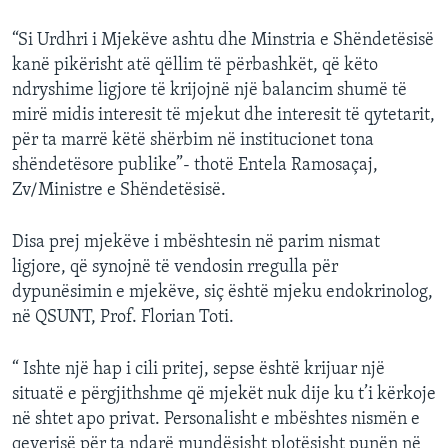
“Si Urdhri i Mjekëve ashtu dhe Minstria e Shëndetësisë
kanë pikërisht atë qëllim të përbashkët, që këto
ndryshime ligjore të krijojnë një balancim shumë të
mirë midis interesit të mjekut dhe interesit të qytetarit,
për ta marrë këtë shërbim në institucionet tona
shëndetësore publike”- thotë Entela Ramosaçaj,
Zv/Ministre e Shëndetësisë.
Disa prej mjekëve i mbështesin në parim nismat
ligjore, që synojnë të vendosin rregulla për
dypunësimin e mjekëve, siç është mjeku endokrinolog,
në QSUNT, Prof. Florian Toti.
“ Ishte një hap i cili pritej, sepse është krijuar një
situatë e përgjithshme që mjekët nuk dije ku t’i kërkoje
në shtet apo privat. Personalisht e mbështes nismën e
qeverisë për ta ndarë mundësisht plotësisht punën në