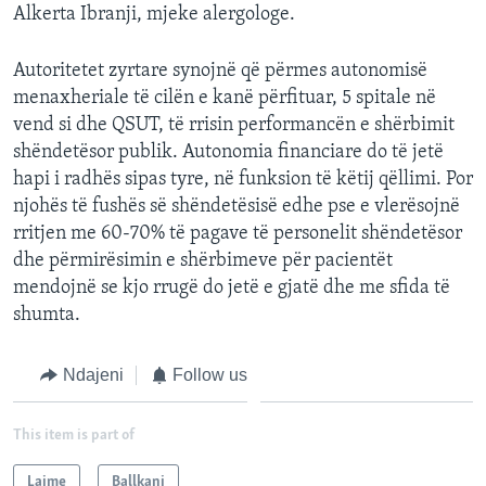
Alkerta Ibranji, mjeke alergologe.
Autoritetet zyrtare synojnë që përmes autonomisë
menaxheriale të cilën e kanë përfituar, 5 spitale në
vend si dhe QSUT, të rrisin performancën e shërbimit
shëndetësor publik. Autonomia financiare do të jetë
hapi i radhës sipas tyre, në funksion të këtij qëllimi. Por
njohës të fushës së shëndetësisë edhe pse e vlerësojnë
rritjen me 60-70% të pagave të personelit shëndetësor
dhe përmirësimin e shërbimeve për pacientët
mendojnë se kjo rrugë do jetë e gjatë dhe me sfida të
shumta.
Ndajeni
Follow us
This item is part of
Lajme
Ballkani