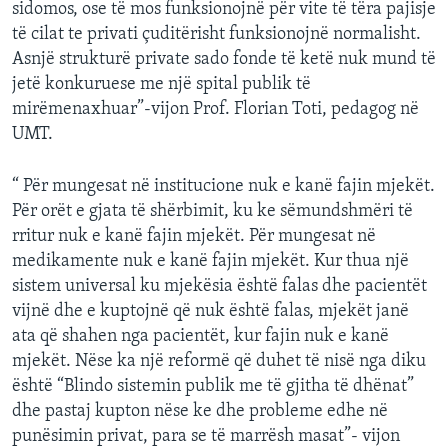
sidomos, ose të mos funksionojnë për vite të tëra pajisje
të cilat te privati çuditërisht funksionojnë normalisht.
Asnjë strukturë private sado fonde të ketë nuk mund të
jetë konkuruese me një spital publik të
mirëmenaxhuar”-vijon Prof. Florian Toti, pedagog në
UMT.
“ Për mungesat në institucione nuk e kanë fajin mjekët.
Për orët e gjata të shërbimit, ku ke sëmundshmëri të
rritur nuk e kanë fajin mjekët. Për mungesat në
medikamente nuk e kanë fajin mjekët. Kur thua një
sistem universal ku mjekësia është falas dhe pacientët
vijnë dhe e kuptojnë që nuk është falas, mjekët janë
ata që shahen nga pacientët, kur fajin nuk e kanë
mjekët. Nëse ka një reformë që duhet të nisë nga diku
është “Blindo sistemin publik me të gjitha të dhënat”
dhe pastaj kupton nëse ke dhe probleme edhe në
punësimin privat, para se të marrësh masat”- vijon