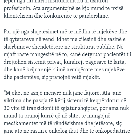
jepet nga titullari i institucionit ku ai ushtron
profesionin. Ata argumentojnë se kjo mund të nxisë
klientelizëm dhe konkurencë të pandershme.
Por një nga shqetësimet më të mëdha të mjekëve dhe
të qytetarëve në vend lidhet me cilësinë dhe sasinë e
shërbimeve shëndetësore në strukturat publike. Në
mjaft raste mangësitë në to, kanë detyruar pacientët t’i
drejtohen sistemit privat, kundrejt pagesave të larta,
dhe kanë krijuar një klimë armiqësore mes mjekëve
dhe pacientëve, siç pranojnë vetë mjekët.
“Mjekët në asnjë mënyrë nuk janë fajtorë. Ata janë
viktima dhe pasoja të këtij sistemi të keqpërdorur në
30 vite të tranzicionit të zgjatur shqiptar, por ama nuk
mund ta pranoj kurrë që në shtet të mungojnë
medikamentet më të rëndësishme dhe jetësore, siç
janë ato në rastin e onkologjikut dhe të onkopediatrisë