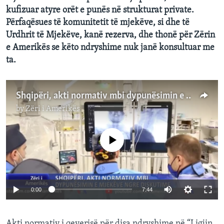
kufizuar atyre orët e punës në strukturat private.
Përfaqësues të komunitetit të mjekëve, si dhe të
Urdhrit të Mjekëve, kanë rezerva, dhe thonë për Zërin
e Amerikës se këto ndryshime nuk janë konsultuar me
ta.
Shqipëri, akti normativ mbi dypunësimin e mjekëve ngre diskutime
by
Zëri i Amerikës
No media source currently available
0:00
7:44
Akti normativ i qeverisë për disa ndryshime në “Ligjin