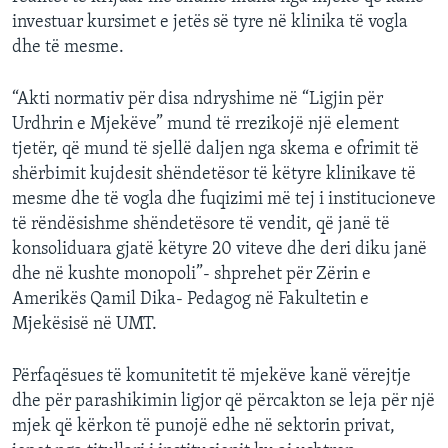
investuar kursimet e jetës së tyre në klinika të vogla
dhe të mesme.
“Akti normativ për disa ndryshime në “Ligjin për
Urdhrin e Mjekëve” mund të rrezikojë një element
tjetër, që mund të sjellë daljen nga skema e ofrimit të
shërbimit kujdesit shëndetësor të këtyre klinikave të
mesme dhe të vogla dhe fuqizimi më tej i institucioneve
të rëndësishme shëndetësore të vendit, që janë të
konsoliduara gjatë këtyre 20 viteve dhe deri diku janë
dhe në kushte monopoli”- shprehet për Zërin e
Amerikës Qamil Dika- Pedagog në Fakultetin e
Mjekësisë në UMT.
Përfaqësues të komunitetit të mjekëve kanë vërejtje
dhe për parashikimin ligjor që përcakton se leja për një
mjek që kërkon të punojë edhe në sektorin privat,