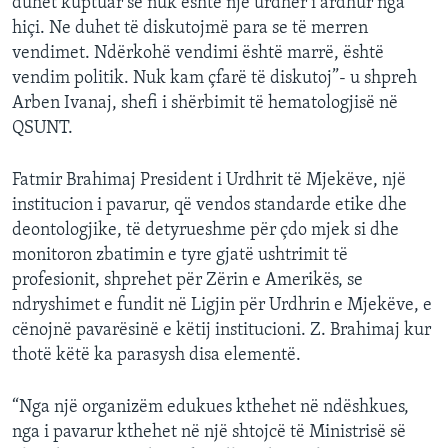
duhet kuptuar se nuk është një urdhër i ardhur nga
hiçi. Ne duhet të diskutojmë para se të merren
vendimet. Ndërkohë vendimi është marrë, është
vendim politik. Nuk kam çfarë të diskutoj”- u shpreh
Arben Ivanaj, shefi i shërbimit të hematologjisë në
QSUNT.
Fatmir Brahimaj President i Urdhrit të Mjekëve, një
institucion i pavarur, që vendos standarde etike dhe
deontologjike, të detyrueshme për çdo mjek si dhe
monitoron zbatimin e tyre gjatë ushtrimit të
profesionit, shprehet për Zërin e Amerikës, se
ndryshimet e fundit në Ligjin për Urdhrin e Mjekëve, e
cënojnë pavarësinë e këtij institucioni. Z. Brahimaj kur
thotë këtë ka parasysh disa elementë.
“Nga një organizëm edukues kthehet në ndëshkues,
nga i pavarur kthehet në një shtojcë të Ministrisë së