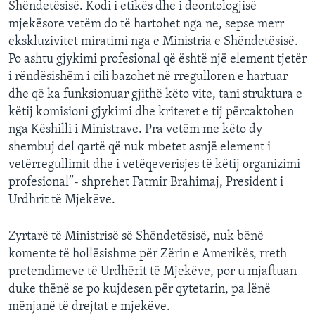
Shëndetësisë. Kodi i etikës dhe i deontologjisë
mjekësore vetëm do të hartohet nga ne, sepse merr
ekskluzivitet miratimi nga e Ministria e Shëndetësisë.
Po ashtu gjykimi profesional që është një element tjetër
i rëndësishëm i cili bazohet në rregulloren e hartuar
dhe që ka funksionuar gjithë këto vite, tani struktura e
këtij komisioni gjykimi dhe kriteret e tij përcaktohen
nga Këshilli i Ministrave. Pra vetëm me këto dy
shembuj del qartë që nuk mbetet asnjë element i
vetërregullimit dhe i vetëqeverisjes të këtij organizimi
profesional”- shprehet Fatmir Brahimaj, President i
Urdhrit të Mjekëve.
Zyrtarë të Ministrisë së Shëndetësisë, nuk bënë
komente të hollësishme për Zërin e Amerikës, rreth
pretendimeve të Urdhërit të Mjekëve, por u mjaftuan
duke thënë se po kujdesen për qytetarin, pa lënë
mënjanë të drejtat e mjekëve.