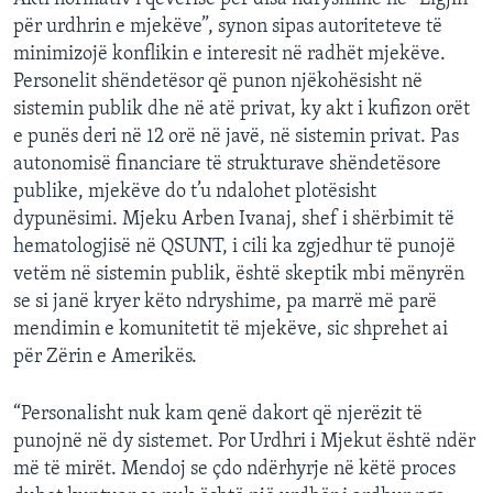
për urdhrin e mjekëve”, synon sipas autoriteteve të
minimizojë konflikin e interesit në radhët mjekëve.
Personelit shëndetësor që punon njëkohësisht në
sistemin publik dhe në atë privat, ky akt i kufizon orët
e punës deri në 12 orë në javë, në sistemin privat. Pas
autonomisë financiare të strukturave shëndetësore
publike, mjekëve do t’u ndalohet plotësisht
dypunësimi. Mjeku Arben Ivanaj, shef i shërbimit të
hematologjisë në QSUNT, i cili ka zgjedhur të punojë
vetëm në sistemin publik, është skeptik mbi mënyrën
se si janë kryer këto ndryshime, pa marrë më parë
mendimin e komunitetit të mjekëve, sic shprehet ai
për Zërin e Amerikës.
“Personalisht nuk kam qenë dakort që njerëzit të
punojnë në dy sistemet. Por Urdhri i Mjekut është ndër
më të mirët. Mendoj se çdo ndërhyrje në këtë proces