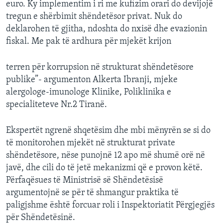
euro. Ky implementim i ri me kufizim orari do devijojë
tregun e shërbimit shëndetësor privat. Nuk do
deklarohen të gjitha, ndoshta do nxisë dhe evazionin
fiskal. Me pak të ardhura për mjekët krijon
terren për korrupsion në strukturat shëndetësore
publike”- argumenton Alkerta Ibranji, mjeke
alergologe-imunologe Klinike, Poliklinika e
specialiteteve Nr.2 Tiranë.
Ekspertët ngrenë shqetësim dhe mbi mënyrën se si do
të monitorohen mjekët në strukturat private
shëndetësore, nëse punojnë 12 apo më shumë orë në
javë, dhe cili do të jetë mekanizmi që e provon këtë.
Përfaqësues të Ministrisë së Shëndetësisë
argumentojnë se për të shmangur praktika të
paligjshme është forcuar roli i Inspektoriatit Përgjegjës
për Shëndetësinë.