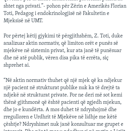
shtet nga privati.”- pohon për Zërin e Amerikës Florian
Toti, Pedagog i endokrinologjisë në Fakultetin e
Mjeksisë në UMT.
Por përtej këtij gjykimi të përgjithshëm, Z. Toti, duke
analizuar aktin normativ, që limiton orët e punës së
mjekëve në sistemin privat, kur ata janë të punësuar
dhe në atë publik, vëren disa pika të errëta, siç
shprehet ai.
“Në aktin normativ thuhet që një mjek që ka ndjekur
një pacient në strukturat publike nuk ka të drejtë ta
ndjekë në strukturat private. Por ne deri më sot kemi
thënë gjithmonë që është pacienti që zgjedh mjekun,
dhe jo e kundërta. A mos duhet të ndryshojmë dhe
rregulloren e Urdhrit të Mjekëve në lidhje me këtë
çështje? Ndryshimet nuk janë konsultuar me grupet e