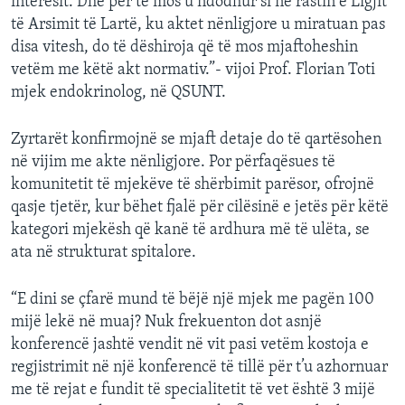
interesit. Dhe për të mos u ndodhur si në rastin e Ligjit
të Arsimit të Lartë, ku aktet nënligjore u miratuan pas
disa vitesh, do të dëshiroja që të mos mjaftoheshin
vetëm me këtë akt normativ.”- vijoi Prof. Florian Toti
mjek endokrinolog, në QSUNT.
Zyrtarët konfirmojnë se mjaft detaje do të qartësohen
në vijim me akte nënligjore. Por përfaqësues të
komunitetit të mjekëve të shërbimit parësor, ofrojnë
qasje tjetër, kur bëhet fjalë për cilësinë e jetës për këtë
kategori mjekësh që kanë të ardhura më të ulëta, se
ata në strukturat spitalore.
“E dini se çfarë mund të bëjë një mjek me pagën 100
mijë lekë në muaj? Nuk frekuenton dot asnjë
konferencë jashtë vendit në vit pasi vetëm kostoja e
regjistrimit në një konferencë të tillë për t’u azhornuar
me të rejat e fundit të specialitetit të vet është 3 mijë