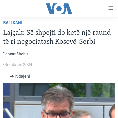
Lidhje
Kalo
në
BALLKANI
faqen
FAQJA KRYESORE
kryesore
Lajçak: Së shpejti do ketë një raund
KATEGORITË
Kalo
të ri negociatash Kosovë-Serbi
tek
DITARI
AMERIKA
faqja
Leonat Shehu
BALLKANI
kryesore
Learning English
Kalo
06 shtator, 2024
EVROPA
tek
FOLLOW US
BOTA
Ndajeni
kërkimi
MJEDISI
KULTURË
Gjuhët
SHKENCË DHE TEKNOLOGJI
SHËNDETËSI