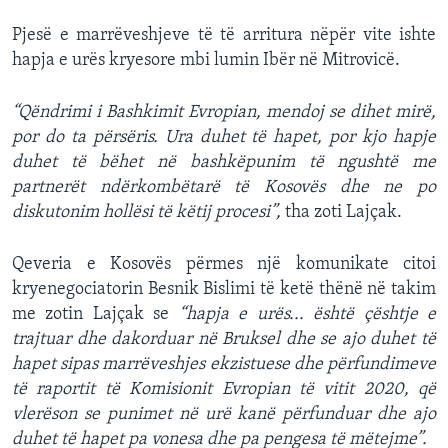
Pjesë e marrëveshjeve të të arritura nëpër vite ishte
hapja e urës kryesore mbi lumin Ibër në Mitrovicë.
“Qëndrimi i Bashkimit Evropian, mendoj se dihet mirë,
por do ta përsëris. Ura duhet të hapet, por kjo hapje
duhet të bëhet në bashkëpunim të ngushtë me
partnerët ndërkombëtarë të Kosovës dhe ne po
diskutonim hollësi të këtij procesi”,
tha zoti Lajçak.
Qeveria e Kosovës përmes një komunikate citoi
kryenegociatorin Besnik Bislimi të ketë thënë në takim
me zotin Lajçak se
“hapja e urës... është çështje e
trajtuar dhe dakorduar në Bruksel dhe se ajo duhet të
hapet sipas marrëveshjes ekzistuese dhe përfundimeve
të raportit të Komisionit Evropian të vitit 2020, që
vlerëson se punimet në urë kanë përfunduar dhe ajo
duhet të hapet pa vonesa dhe pa pengesa të mëtejme”.