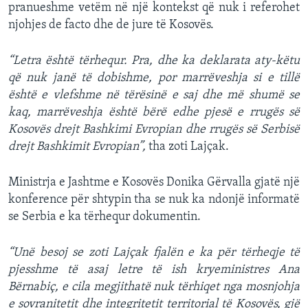
pranueshme vetëm në një kontekst që nuk i referohet
njohjes de facto dhe de jure të Kosovës.
“Letra është tërhequr. Pra, dhe ka deklarata aty-këtu
që nuk janë të dobishme, por marrëveshja si e tillë
është e vlefshme në tërësinë e saj dhe më shumë se
kaq, marrëveshja është bërë edhe pjesë e rrugës së
Kosovës drejt Bashkimi Evropian dhe rrugës së Serbisë
drejt Bashkimit Evropian”,
tha zoti Lajçak.
Ministrja e Jashtme e Kosovës Donika Gërvalla gjatë një
konference për shtypin tha se nuk ka ndonjë informatë
se Serbia e ka tërhequr dokumentin.
“Unë besoj se zoti Lajçak fjalën e ka për tërheqje të
pjesshme të asaj letre të ish kryeministres Ana
Bërnabiç, e cila megjithatë nuk tërhiqet nga mosnjohja
e sovranitetit dhe integritetit territorial të Kosovës, gjë