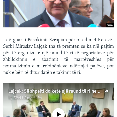
INTERVISTA
DITARI
I dërguari i Bashkimit Evropian për bisedimet Kosovë-
Serbi Miroslav Lajçak tha të premten se ka një pajtim
për të organizuar një raund të ri të negociatave për
zhbllokimin e zbatimit të marrëveshjes për
normalizimin e marrëdhënieve ndërmjet palëve, por
nuk e bëri të ditur datën e takimit të ri.
Lajçak: Së shpejti do ketë një raund të ri negociatash Kosovë-Serbi
by
Zëri i Amerikës
No media source currently available