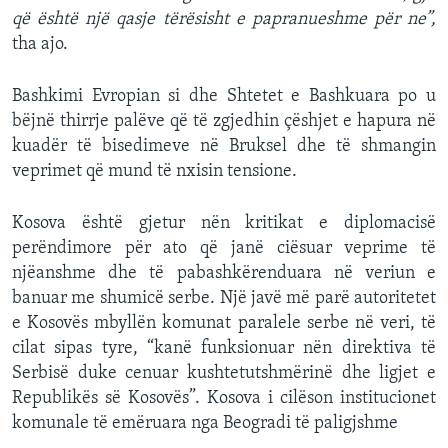
që është një qasje tërësisht e papranueshme për ne”,
tha ajo.
Bashkimi Evropian si dhe Shtetet e Bashkuara po u
bëjnë thirrje palëve që të zgjedhin çëshjet e hapura në
kuadër të bisedimeve në Bruksel dhe të shmangin
veprimet që mund të nxisin tensione.
Kosova është gjetur nën kritikat e diplomacisë
perëndimore për ato që janë ciësuar veprime të
njëanshme dhe të pabashkërenduara në veriun e
banuar me shumicë serbe. Një javë më parë autoritetet
e Kosovës mbyllën komunat paralele serbe në veri, të
cilat sipas tyre, “kanë funksionuar nën direktiva të
Serbisë duke cenuar kushtetutshmërinë dhe ligjet e
Republikës së Kosovës”. Kosova i cilëson institucionet
komunale të emëruara nga Beogradi të paligjshme