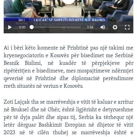
0:00
3:58
Ai i bëri këto komente në Prishtinë pas një takimi me
kryenegociatorin e Kosovës për bisedimet me Serbinë
Besnik Bislimi, në kuadër të përpjekjeve për
ripëtëritjen e bisedimeve, mes mospajtimeve ndërmjet
qeverisë në Prishtinë dhe diplomacisë perëndimore
rreth situatës në veriun e Kosovës.
Zoti Lajçak tha se marrëveshja e vitit të kaluar e arritur
në Bruksel dhe në Ohër, është ligjërisht e detyrueshme
për të dyja palët dhe sipas tij, Serbia ka tërhequr një
letër dërguar Bashkimit Evropian në dhjetor të vitit
2023 në të cilën thuhej se marrëveshja është e