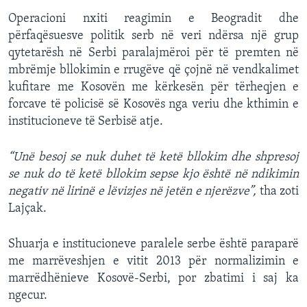
Operacioni nxiti reagimin e Beogradit dhe
përfaqësuesve politik serb në veri ndërsa një grup
qytetarësh në Serbi paralajmëroi për të premten në
mbrëmje bllokimin e rrugëve që çojnë në vendkalimet
kufitare me Kosovën me kërkesën për tërheqjen e
forcave të policisë së Kosovës nga veriu dhe kthimin e
institucioneve të Serbisë atje.
“Unë besoj se nuk duhet të ketë bllokim dhe shpresoj
se nuk do të ketë bllokim sepse kjo është në ndikimin
negativ në lirinë e lëvizjes në jetën e njerëzve”,
tha zoti
Lajçak.
Shuarja e institucioneve paralele serbe është paraparë
me marrëveshjen e vitit 2013 për normalizimin e
marrëdhënieve Kosovë-Serbi, por zbatimi i saj ka
ngecur.