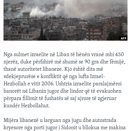
INTERVISTA
DITARI
Nga sulmet izraelite në Liban të hënën vranë mbi 450
njerëz, duke përfshirë më shumë se 90 gra dhe fëmijë,
thanë autoritetet libaneze. Kjo është dita më
vdekjeprurëse e konfliktit që nga lufta Izrael-
Hezbollah e vitit 2006. Ushtria izraelite paralajmëroi
banorët në Libanin jugor dhe lindor që të evakuohen
përpara fillimit të fushatës së saj ajrore të zgjeruar
kundër Hezbollahut.
Mijëra libanezë u larguan nga jugu dhe autostrada
kryesore nga porti jugor i Sidonit u bllokua me makina