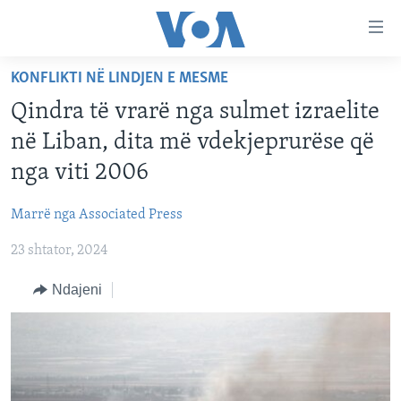
Lidhje
Kalo
në
KONFLIKTI NË LINDJEN E MESME
faqen
FAQJA KRYESORE
kryesore
Qindra të vrarë nga sulmet izraelite
KATEGORITË
Kalo
në Liban, dita më vdekjeprurëse që
tek
DITARI
AMERIKA
nga viti 2006
faqja
BALLKANI
kryesore
Learning English
Marrë nga Associated Press
Kalo
EVROPA
tek
23 shtator, 2024
FOLLOW US
BOTA
kërkimi
Ndajeni
MJEDISI
KULTURË
Gjuhët
SHKENCË DHE TEKNOLOGJI
SHËNDETËSI