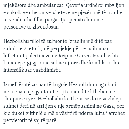
mjekësore dhe ambulancat. Qeveria urdhëroi mbylljen
e shkollave dhe universiteteve në pjesën më të madhe
të vendit dhe filloi përgatitjet për strehimin e
personave të zhvendosur.
Hezbollahu filloi të sulmonte Izraelin një ditë pas
sulmit të 7 tetorit, në përpjekje për të ndihmuar
luftëtarët palestinezë në Rripin e Gazës. Izraeli është
kundërpërgjigjur me sulme ajrore dhe konflikti është
intensifikuar vazhdimisht.
Izraeli është zotuar të largojë Hezbollahun nga kufiri
në mënyrë që qytetarët e tij të mund të kthehen në
shtëpitë e tyre. Hezbollahu ka thënë se do të vazhdojë
sulmet deri në arritjen e një armëpushimi në Gaza, por
kjo duket gjithnjë e më e vështirë ndërsa lufta i afrohet
përvjetorit të saj të parë.