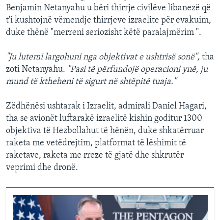
Benjamin Netanyahu u bëri thirrje civilëve libanezë që
t'i kushtojnë vëmendje thirrjeve izraelite për evakuim,
duke thënë "merreni seriozisht këtë paralajmërim ".
"Ju lutemi largohuni nga objektivat e ushtrisë sonë",
tha
zoti Netanyahu.
"Pasi të përfundojë operacioni ynë, ju
mund të ktheheni të sigurt në shtëpitë tuaja."
Zëdhënësi ushtarak i Izraelit, admirali Daniel Hagari,
tha se avionët luftarakë izraelitë kishin goditur 1300
objektiva të Hezbollahut të hënën, duke shkatërruar
raketa me vetëdrejtim, platformat të lëshimit të
raketave, raketa me rreze të gjatë dhe shkrutër
veprimi dhe dronë.