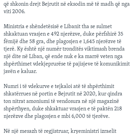
që shkonin drejt Bejrutit në eksodin më të madh që nga
viti 2006.
Ministria e shëndetësisë e Libanit tha se sulmet
shkaktuan vrasjen e 492 njerëzve, duke përfshirë 35
fëmijë dhe 58 gra, dhe plagosjen e 1,645 njerëzve të
tjerë. Ky është një numër tronditës viktimash brenda
një dite në Liban, që ende nuk e ka marrë veten nga
shpërthimet vdekjeprurëse të pajisjeve të komunikimit
javën e kaluar.
Numri i të vdekurve e tejkaloi atë të shpërthimit
shkatërrues në portin e Bejrutit në 2020, kur qindra
ton nitrat amoniumi të vendosura në një magazinë
shpërthyen, duke shkaktuar vrasjen e të paktën 218
njerëzve dhe plagosjen e mbi 6,000 të tjerëve.
Në një mesazh të regjistruar, kryeministri izraelit