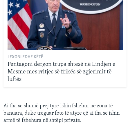
LEXONI EDHE KËTË
Pentagoni dërgon trupa shtesë në Lindjen e
Mesme mes rritjes së frikës së zgjerimit të
luftës
Ai tha se shumë prej tyre ishin fshehur në zona të
banuara, duke treguar foto të atyre që ai tha se ishin
armë të fshehura në shtëpi private.