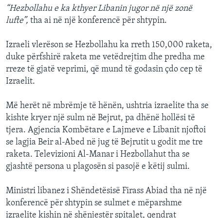
“Hezbollahu e ka kthyer Libanin jugor në një zonë
lufte”,
tha ai në një konferencë për shtypin.
Izraeli vlerëson se Hezbollahu ka rreth 150,000 raketa,
duke përfshirë raketa me vetëdrejtim dhe predha me
rreze të gjatë veprimi, që mund të godasin çdo cep të
Izraelit.
Më herët në mbrëmje të hënën, ushtria izraelite tha se
kishte kryer një sulm në Bejrut, pa dhënë hollësi të
tjera. Agjencia Kombëtare e Lajmeve e Libanit njoftoi
se lagjia Beir al-Abed në jug të Bejrutit u godit me tre
raketa. Televizioni Al-Manar i Hezbollahut tha se
gjashtë persona u plagosën si pasojë e këtij sulmi.
Ministri libanez i Shëndetësisë Firass Abiad tha në një
konferencë për shtypin se sulmet e mëparshme
izraelite kishin në shënjestër spitalet, qendrat