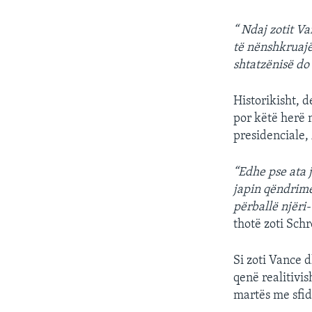
“ Ndaj zotit Va
të nënshkruajë 
shtatzënisë do 
Historikisht, 
por këtë herë 
presidenciale,
“Edhe pse ata 
japin qëndrime
përballë njëri-
thotë zoti Sch
Si zoti Vance 
qenë realitivi
martës me sfid