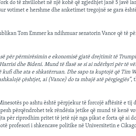
ork do të zhvillohet në një kohë që zgjedhjet janë 5 javë lar
sur votimet e hershme dhe anketimet tregojnë se gara është
publikan Tom Emmer ka ndihmuar senatorin Vance që të për
asë për përmirësimin e ekonomisë gjatë drejtimit të Trumpit
Harrisi dhe Bideni. Mund të flasë se si ai ndërhyri për të v
ë kufi dhe ata e shkatërruan. Dhe sapo ta kuptojë që Tim W
ashkalojë çështjet, ai (Vance) do ta mbajë atë përgjegjës”
, 
inesotës po ashtu është përpjekur të forcojë aftësitë e tij
shpesh përqëndrohet tek rëndësia jetike që mund të kenë vo
jta për riprodhim pritet të jetë një nga pikat e forta që ai d
hotë profesori i shkencave politike në Universitetin e Cikag