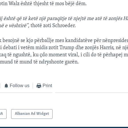
otin Walz është thjesht të mos bëjë dëm.
ij është që të ketë një paraqitje të njejtë me atë të zonjës H
ë e vështirë",
thotë zoti Schroeder.
 besojnë se kjo përballje mes kandidatëve për nënpresiden
si debati i vetëm midis zotit Trump dhe zonjës Harris, në nj
kaq të ngushtë, ku çdo moment viral, i cili do të përhapej m
ë mund të mund të ndryshonte garën.
Follow us
Print
BA
Albanian Ad Widget