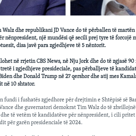
Walz dhe republikani JD Vance do të përballen të martën 
r nënpresident, një mundësi që secili prej tyre të forcojë 
tuesit, disa javë para zgjedhjeve të 5 nëntorit.
llohet në rrjetin CBS News, në Nju Jork dhe do të zgjasë 90
i tretë i zgjedhjeve presideciale, pas përballjeve të kandida
 Biden dhe Donald Trump në 27 qershor dhe atij mes Kamala
 në 10 shtator.
n fundi i fushatës zgjedhore për drejtimin e Shtëpisë së Ba
Vance dhe guvernatori demokrat Tim Walz do të zhvillojnë
dhe të vetëm të kandidatëve për nënpresident, i cili pritet
ndit për garën presidenciale të 2024.