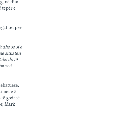
g, në disa
 tepër e
gatitet për
 dhe se si e
ënë situatën
alzi do të
tha zoti
 debatuese.
timet e 5
o të godasë
os, Mark