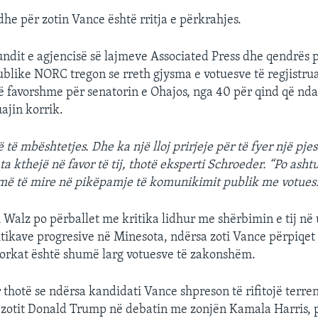
he për zotin Vance është rritja e përkrahjes.
undit e agjencisë së lajmeve Associated Press dhe qendrës
ublike NORC tregon se rreth gjysma e votuesve të regjistru
ë favorshme për senatorin e Ohajos, nga 40 për qind që nd
jin korrik.
të mbështetjes. Dhe ka një lloj prirjeje për të fyer një pjes
ta kthejë në favor të tij, thotë eksperti Schroeder. “Po ashtu
më të mire në pikëpamje të komunikimit publik me votuesi
 Walz po përballet me kritika lidhur me shërbimin e tij në 
itikave progresive në Minesota, ndërsa zoti Vance përpiqet 
orkat është shumë larg votuesve të zakonshëm.
 thotë se ndërsa kandidati Vance shpreson të rifitojë terren
 zotit Donald Trump në debatin me zonjën Kamala Harris, 