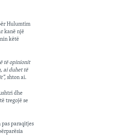
 për Hulumtim
ar kanë një
anin këtë
ë të opinionit
, ai duhet të
t”,
shton ai.
ushtri dhe
të tregojë se
 pas paraqitjes
përparësia