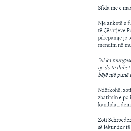
Sfida më e mad
Një anketë e f
të Çështjeve P
pikëpamje jo t
mendim në mua
“Ai ka mungesë 
që do të duhet 
bëjë një punë 
Ndërkohë, zoti
zbatimin e pol
kandidati dem
Zoti Schroeder
së lëkundur të