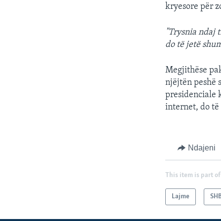
kryesore për z
"Trysnia ndaj t
do të jetë shum
Megjithëse pak
njëjtën peshë 
presidenciale 
internet, do t
Ndajeni
This item is part of
Lajme
SH