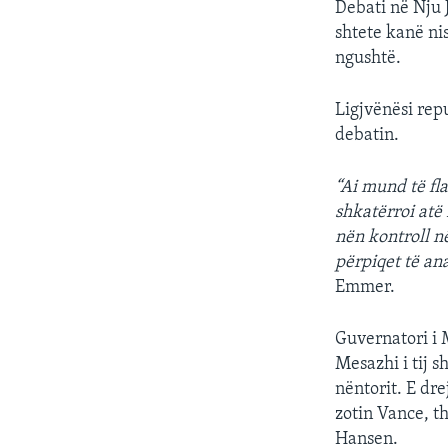
Debati në Nju J
shtete kanë ni
ngushtë.
Ligjvënësi re
debatin.
“Ai mund të fl
shkatërroi atë 
nën kontroll n
përpiqet të an
Emmer.
Guvernatori i M
Mesazhi i tij 
nëntorit. E dre
zotin Vance, t
Hansen.