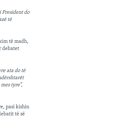
i President do
azë të
ikim të madh,
r debatet
re ata do të
ndërshtarët
 mes tyre”,
e, pasi kishin
ebatit të së