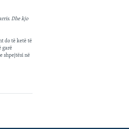
arris. Dhe kjo
t do të ketë të
ë garë
e shpejtësi në