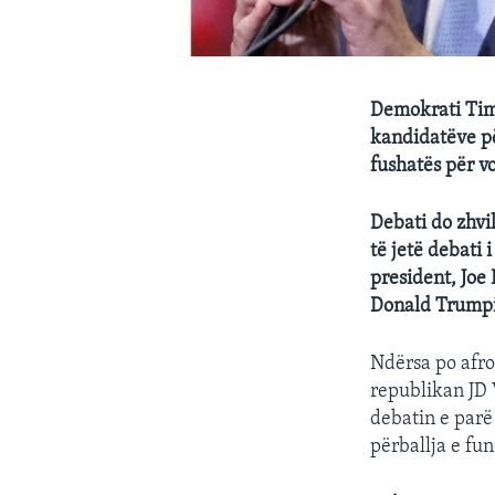
Demokrati Tim 
kandidatëve pë
fushatës për vo
Debati do zhvi
të jetë debati 
president, Joe
Donald Trumpit
Ndërsa po afro
republikan JD 
debatin e parë 
përballja e fu