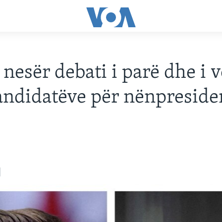
nesër debati i parë dhe i 
ndidatëve për nënpreside