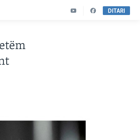
DITARI
vetëm
nt