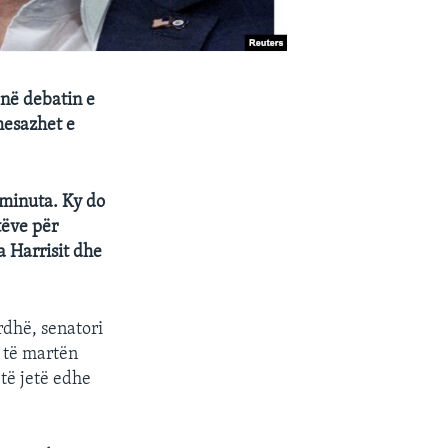
në debatin e
mesazhet e
 minuta. Ky do
tëve për
 Harrisit dhe
rdhë, senatori
 të martën
 të jetë edhe