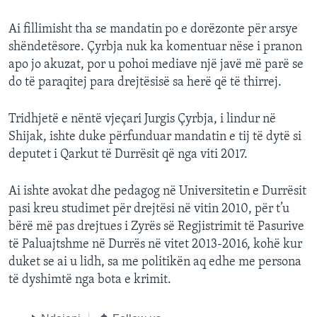
Ai fillimisht tha se mandatin po e dorëzonte për arsye
shëndetësore. Çyrbja nuk ka komentuar nëse i pranon
apo jo akuzat, por u pohoi mediave një javë më parë se
do të paraqitej para drejtësisë sa herë që të thirrej.
Tridhjetë e nëntë vjeçari Jurgis Çyrbja, i lindur në
Shijak, ishte duke përfunduar mandatin e tij të dytë si
deputet i Qarkut të Durrësit që nga viti 2017.
Ai ishte avokat dhe pedagog në Universitetin e Durrësit
pasi kreu studimet për drejtësi në vitin 2010, për t’u
bërë më pas drejtues i Zyrës së Regjistrimit të Pasurive
të Paluajtshme në Durrës në vitet 2013-2016, kohë kur
duket se ai u lidh, sa me politikën aq edhe me persona
të dyshimtë nga bota e krimit.