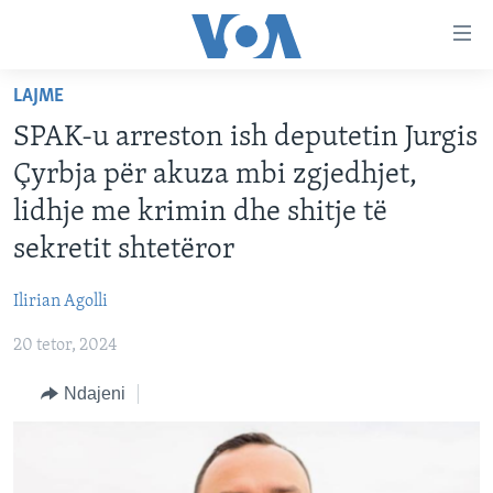
Lidhje
Kalo
në
LAJME
faqen
FAQJA KRYESORE
kryesore
SPAK-u arreston ish deputetin Jurgis
KATEGORITË
Kalo
Çyrbja për akuza mbi zgjedhjet,
tek
DITARI
AMERIKA
lidhje me krimin dhe shitje të
faqja
BALLKANI
kryesore
sekretit shtetëror
Learning English
Kalo
EVROPA
tek
Ilirian Agolli
FOLLOW US
BOTA
kërkimi
20 tetor, 2024
MJEDISI
Ndajeni
KULTURË
Gjuhët
SHKENCË DHE TEKNOLOGJI
SHËNDETËSI