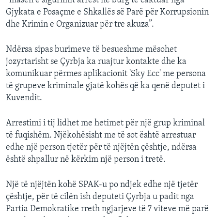
“masën e sigurimit arrest në burg të caktuar nga
Gjykata e Posaçme e Shkallës së Parë për Korrupsionin
dhe Krimin e Organizuar për tre akuza”.
Ndërsa sipas burimeve të besueshme mësohet
jozyrtarisht se Çyrbja ka ruajtur kontakte dhe ka
komunikuar përmes aplikacionit 'Sky Ecc' me persona
të grupeve kriminale gjatë kohës që ka qenë deputet i
Kuvendit.
Arrestimi i tij lidhet me hetimet për një grup kriminal
të fuqishëm. Njëkohësisht me të sot është arrestuar
edhe një person tjetër për të njëjtën çështje, ndërsa
është shpallur në kërkim një person i tretë.
Një të njëjtën kohë SPAK-u po ndjek edhe një tjetër
çështje, për të cilën ish deputeti Çyrbja u padit nga
Partia Demokratike rreth ngjarjeve të 7 viteve më parë