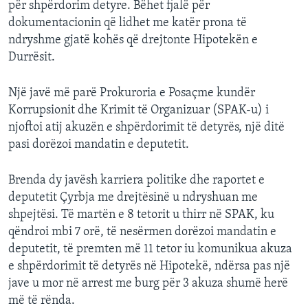
për shpërdorim detyre. Bëhet fjalë për
dokumentacionin që lidhet me katër prona të
ndryshme gjatë kohës që drejtonte Hipotekën e
Durrësit.
Një javë më parë Prokuroria e Posaçme kundër
Korrupsionit dhe Krimit të Organizuar (SPAK-u) i
njoftoi atij akuzën e shpërdorimit të detyrës, një ditë
pasi dorëzoi mandatin e deputetit.
Brenda dy javësh karriera politike dhe raportet e
deputetit Çyrbja me drejtësinë u ndryshuan me
shpejtësi. Të martën e 8 tetorit u thirr në SPAK, ku
qëndroi mbi 7 orë, të nesërmen dorëzoi mandatin e
deputetit, të premten më 11 tetor iu komunikua akuza
e shpërdorimit të detyrës në Hipotekë, ndërsa pas një
jave u mor në arrest me burg për 3 akuza shumë herë
më të rënda.