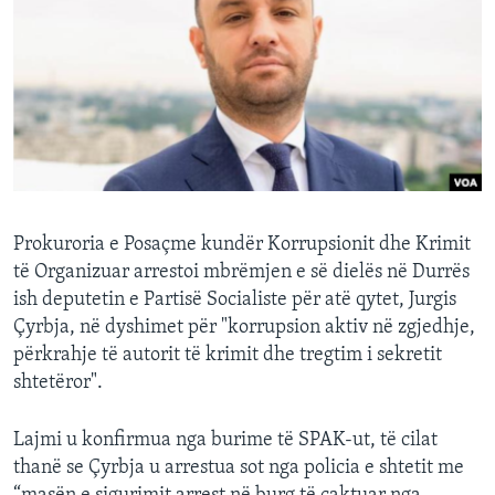
INTERVISTA
DITARI
Prokuroria e Posaçme kundër Korrupsionit dhe Krimit
të Organizuar arrestoi mbrëmjen e së dielës në Durrës
ish deputetin e Partisë Socialiste për atë qytet, Jurgis
Çyrbja, në dyshimet për "korrupsion aktiv në zgjedhje,
përkrahje të autorit të krimit dhe tregtim i sekretit
shtetëror".
Lajmi u konfirmua nga burime të SPAK-ut, të cilat
thanë se Çyrbja u arrestua sot nga policia e shtetit me