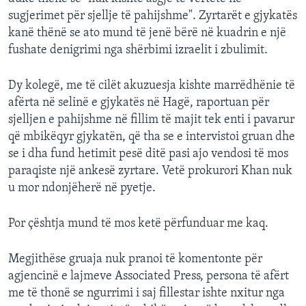
sugjerimet për sjellje të pahijshme". Zyrtarët e gjykatës
kanë thënë se ato mund të jenë bërë në kuadrin e një
fushate denigrimi nga shërbimi izraelit i zbulimit.
Dy kolegë, me të cilët akuzuesja kishte marrëdhënie të
afërta në selinë e gjykatës në Hagë, raportuan për
sjelljen e pahijshme në fillim të majit tek enti i pavarur
që mbikëqyr gjykatën, që tha se e intervistoi gruan dhe
se i dha fund hetimit pesë ditë pasi ajo vendosi të mos
paraqiste një ankesë zyrtare. Vetë prokurori Khan nuk
u mor ndonjëherë në pyetje.
Por çështja mund të mos ketë përfunduar me kaq.
Megjithëse gruaja nuk pranoi të komentonte për
agjencinë e lajmeve Associated Press, persona të afërt
me të thonë se ngurrimi i saj fillestar ishte nxitur nga