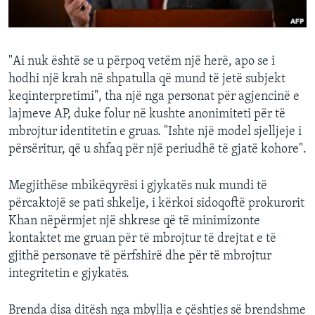
"Ai nuk është se u përpoq vetëm një herë, apo se i
hodhi një krah në shpatulla që mund të jetë subjekt
keqinterpretimi", tha një nga personat për agjencinë e
lajmeve AP, duke folur në kushte anonimiteti për të
mbrojtur identitetin e gruas. "Ishte një model sjelljeje i
përsëritur, që u shfaq për një periudhë të gjatë kohore".
Megjithëse mbikëqyrësi i gjykatës nuk mundi të
përcaktojë se pati shkelje, i kërkoi sidoqoftë prokurorit
Khan nëpërmjet një shkrese që të minimizonte
kontaktet me gruan për të mbrojtur të drejtat e të
gjithë personave të përfshirë dhe për të mbrojtur
integritetin e gjykatës.
Brenda disa ditësh nga mbyllja e çështjes së brendshme