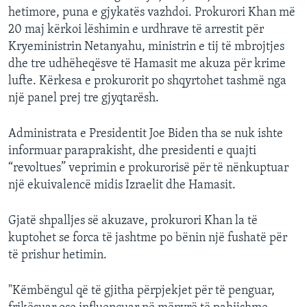
hetimore, puna e gjykatës vazhdoi. Prokurori Khan më
20 maj kërkoi lëshimin e urdhrave të arrestit për
Kryeministrin Netanyahu, ministrin e tij të mbrojtjes
dhe tre udhëheqësve të Hamasit me akuza për krime
lufte. Kërkesa e prokurorit po shqyrtohet tashmë nga
një panel prej tre gjyqtarësh.
Administrata e Presidentit Joe Biden tha se nuk ishte
informuar paraprakisht, dhe presidenti e quajti
“revoltues” veprimin e prokurorisë për të nënkuptuar
një ekuivalencë midis Izraelit dhe Hamasit.
Gjatë shpalljes së akuzave, prokurori Khan la të
kuptohet se forca të jashtme po bënin një fushatë për
të prishur hetimin.
"Këmbëngul që të gjitha përpjekjet për të penguar,