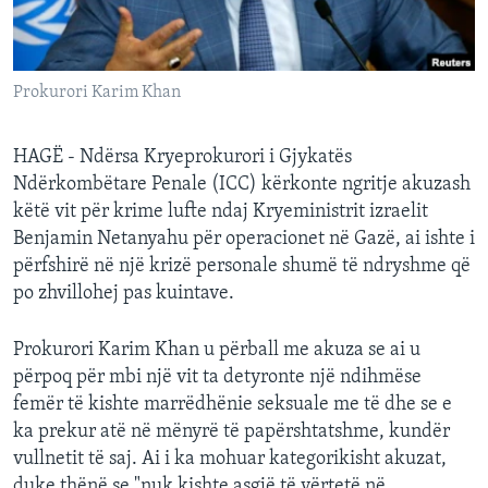
INTERVISTA
DITARI
Prokurori Karim Khan
HAGË - Ndërsa Kryeprokurori i Gjykatës
Ndërkombëtare Penale (ICC) kërkonte ngritje akuzash
këtë vit për krime lufte ndaj Kryeministrit izraelit
Benjamin Netanyahu për operacionet në Gazë, ai ishte i
përfshirë në një krizë personale shumë të ndryshme që
po zhvillohej pas kuintave.
Prokurori Karim Khan u përball me akuza se ai u
përpoq për mbi një vit ta detyronte një ndihmëse
femër të kishte marrëdhënie seksuale me të dhe se e
ka prekur atë në mënyrë të papërshtatshme, kundër
vullnetit të saj. Ai i ka mohuar kategorikisht akuzat,
duke thënë se "nuk kishte asgjë të vërtetë në