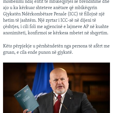
mosbesimi ndaj entit të mbikëqyrjes së brendshme dhe
ajo u ka kërkuar shteteve anëtare që mbikëqyrin
Gjykatën Ndërkombëtare Penale (ICC) të fillojnë një
hetim të jashtëm. Një zyrtar i ICC-së në dijeni të
çështjes, i cili foli me agjencinë e lajmeve AP në kushte
anonimiteti, konfirmoi se kërkesa mbetet në shqyrtim.
Këto përpjekje u përshëndetën nga persona të afërt me
gruan, e cila ende punon në gjykatë.