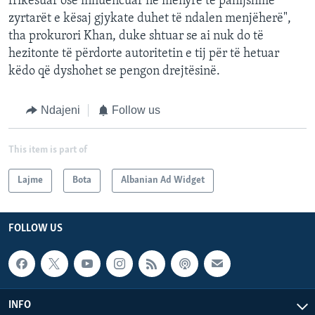
frikësuar ose influencuar në mënyrë të pahijshme
zyrtarët e kësaj gjykate duhet të ndalen menjëherë",
tha prokurori Khan, duke shtuar se ai nuk do të
hezitonte të përdorte autoritetin e tij për të hetuar
këdo që dyshohet se pengon drejtësinë.
Ndajeni
Follow us
This item is part of
Lajme
Bota
Albanian Ad Widget
FOLLOW US
INFO