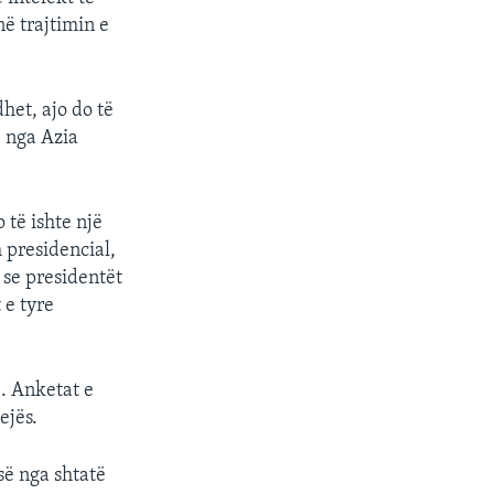
në trajtimin e
het, ajo do të
ë nga Azia
 të ishte një
presidencial,
i se presidentët
 e tyre
e. Anketat e
ejës.
së nga shtatë