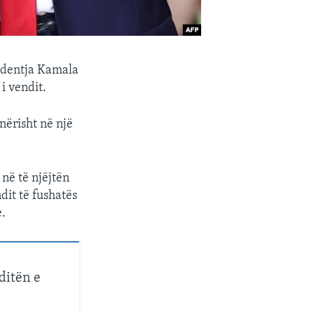
identja Kamala
i vendit.
nërisht në një
 në të njëjtën
dit të fushatës
e.
ditën e