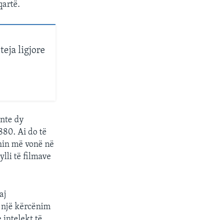
qartë.
eja ligjore
ente dy
880. Ai do të
imin më vonë në
ylli të filmave
aj
 një kërcënim
 intelekt të