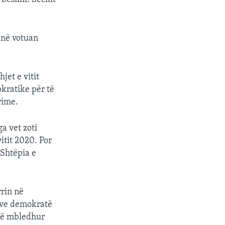
anë votuan
jet e vitit
okratike për të
rime.
a vet zoti
itit 2020. Por
 Shtëpia e
rrin në
këve demokratë
anë mbledhur