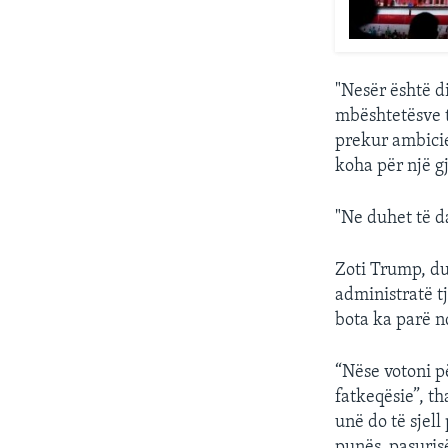
"Nesër është di
mbështetësve t
prekur ambicie
koha për një g
"Ne duhet të da
Zoti Trump, duk
administratë t
bota ka parë n
“Nëse votoni p
fatkeqësie”, 
unë do të sjell
punës, pasuris