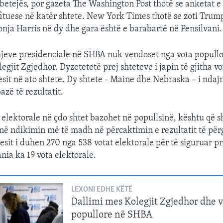
betejës, por gazeta The Washington Post thotë se anketat e 
fituese në katër shtete. New York Times thotë se zoti Trum
zonja Harris në dy dhe gara është e barabartë në Pensilvani.
dhjeve presidenciale në SHBA nuk vendoset nga vota popull
gjit Zgjedhor. Dyzetetetë prej shteteve i japin të gjitha vo
esit në ato shtete. Dy shtete - Maine dhe Nebraska – i ndaj
azë të rezultatit.
 elektorale në çdo shtet bazohet në popullsinë, kështu që s
ë ndikimin më të madh në përcaktimin e rezultatit të për
esit i duhen 270 nga 538 votat elektorale për të siguruar p
nia ka 19 vota elektorale.
LEXONI EDHE KËTË
Dallimi mes Kolegjit Zgjedhor dhe v
popullore në SHBA