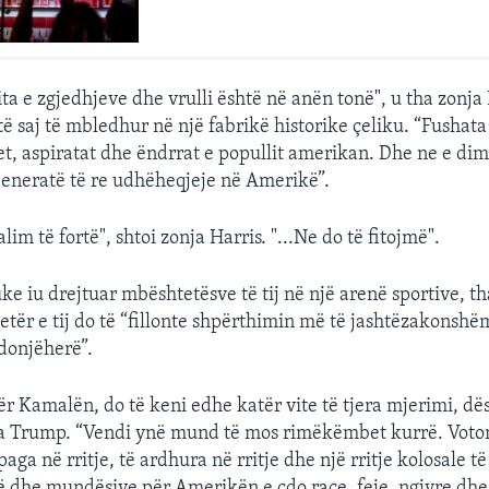
ta e zgjedhjeve dhe vrulli është në anën tonë", u tha zonja
ë saj të mbledhur në një fabrikë historike çeliku. “Fushata
t, aspiratat dhe ëndrrat e popullit amerikan. Dhe ne e dim
jeneratë të re udhëheqjeje në Amerikë”.
lim të fortë", shtoi zonja Harris. "...Ne do të fitojmë".
e iu drejtuar mbështetësve të tij në një arenë sportive, th
jetër e tij do të “fillonte shpërthimin më të jashtëzakons
donjëherë”.
ër Kamalën, do të keni edhe katër vite të tjera mjerimi, dë
tha Trump. “Vendi ynë mund të mos rimëkëmbet kurrë. Voto
 paga në rritje, të ardhura në rritje dhe një rritje kolosale t
ë dhe mundësive për Amerikën e çdo race, feje, ngjyre dhe 