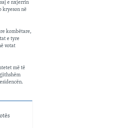
saj e nxjerrin
p kryeson në
ore kombëtare,
tat e tyre
në votat
htetet më të
gjithshëm
residencën.
otës