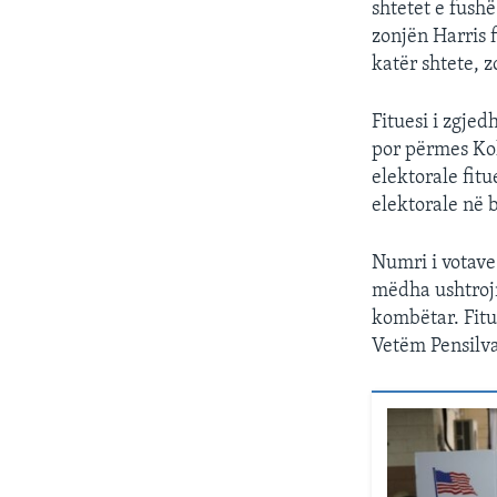
shtetet e fushë
zonjën Harris 
katër shtete, 
Fituesi i zgje
por përmes Kole
elektorale fitu
elektorale në b
Numri i votave
mëdha ushtrojn
kombëtar. Fitu
Vetëm Pensilva