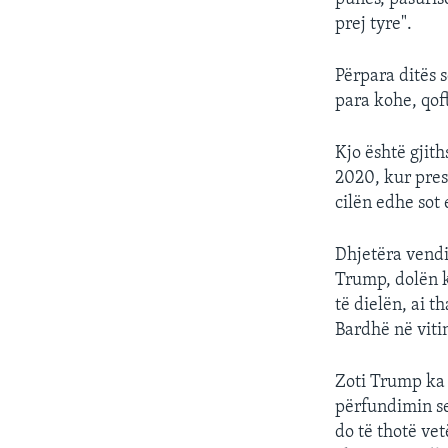
prej tyre".
Përpara ditës 
para kohe, qof
Kjo është gjit
2020, kur pres
cilën edhe sot
Dhjetëra vendi
Trump, dolën k
të dielën, ai t
Bardhë në viti
Zoti Trump ka 
përfundimin se
do të thotë ve