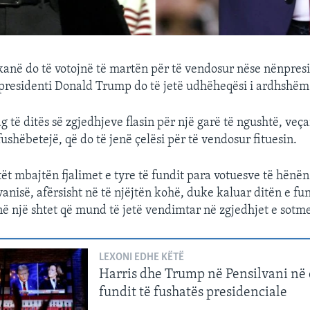
anë do të votojnë të martën për të vendosur nëse nënpres
-presidenti Donald Trump do të jetë udhëheqësi i ardhshëm 
 të ditës së zgjedhjeve flasin për një garë të ngushtë, veça
ushëbetejë, që do të jenë çelësi për të vendosur fituesin.
ët mbajtën fjalimet e tyre të fundit para votuesve të hënën
vanisë, afërsisht në të njëjtën kohë, duke kaluar ditën e fun
në një shtet që mund të jetë vendimtar në zgjedhjet e sotm
LEXONI EDHE KËTË
Harris dhe Trump në Pensilvani në 
fundit të fushatës presidenciale