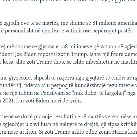
së zgjedhjeve të së martës, më shumë se 81 milionë amerik
të personalisht në qendrat e votimit ose nëpërmjet postës.
hsej më shumë se gjysma e 158 milionëve që votuan në zgjedh
identi Joe Biden mposhti zotin Trump. Ishte një fitore dem
 e kësaj dite zoti Trump thotë se ishte mbështetur në masht
me gjyqësore, shpesh të nxjerra nga gjyqtarë të emëruar ng
undër tij, ndërsa ai u përpoq të kundërshtojë rezultatet e v
ha në një tubim në Pensilvani se "nuk duhej të largohej" nga
n 2021, kur zoti Biden mori detyrën.
thënë se do të pranojë rezultatin e së martës vetëm nëse a
 zgjedhjet u zhvilluan në mënyrë të drejtë, që sipas kriti
tëm nëse ai fiton. Si zoti Trump ashtu edhe zonja Harris k