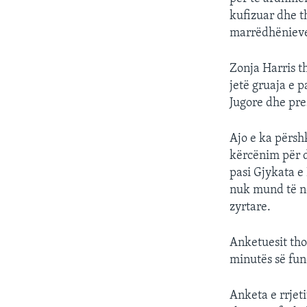
kufizuar dhe th
marrëdhëniev
Zonja Harris th
jetë gruaja e 
Jugore dhe pre
Ajo e ka përshk
kërcënim për 
pasi Gjykata e 
nuk mund të nd
zyrtare.
Anketuesit tho
minutës së fun
Anketa e rrjet