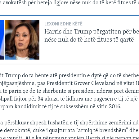
avokatësh për beteja ligjore nëse nuk do të ketë fitues të 
LEXONI EDHE KËTË
Harris dhe Trump përgatiten për bet
nëse nuk do të ketë fitues të qartë
tit Trump do ta bënte atë presidentin e dytë që do të shërb
njëpasnjëshme, pas Presidentit Grover Cleveland në vitet 1
tu të parin që do të shërbente si president ndërsa pret dën
shpall fajtor për 34 akuza të lidhura me pagesën e tij të një 
ërpara kandidimit të tij të suksesshëm në vitin 2016.
a përshkuar shpesh fushatën e tij shpërthime zemërimi nd
e demokratë, duke i quajtur ata "armiq të brendshëm” dhe
 e vendit. Ai e ka nënçmuar zonjën Harris si një person me