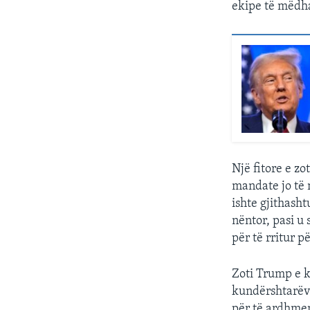
ekipe të mëdha 
Një fitore e zo
mandate jo të 
ishte gjithash
nëntor, pasi u 
për të rritur p
Zoti Trump e k
kundërshtarëv
për të ardhmen