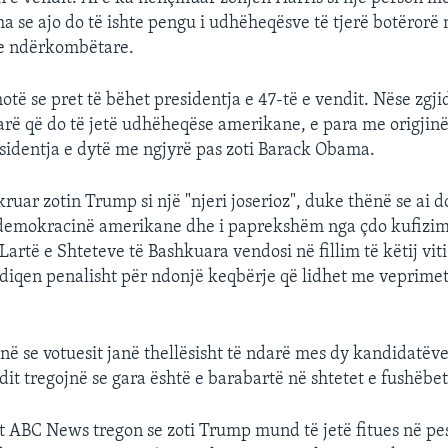
a se ajo do të ishte pengu i udhëheqësve të tjerë botërorë 
e ndërkombëtare.
otë se pret të bëhet presidentja e 47-të e vendit. Nëse zgjid
parë që do të jetë udhëheqëse amerikane, e para me origjin
sidentja e dytë me ngjyrë pas zoti Barack Obama.
ruar zotin Trump si një "njeri joserioz", duke thënë se ai do
demokracinë amerikane dhe i paprekshëm nga çdo kufizim 
Lartë e Shteteve të Bashkuara vendosi në fillim të këtij vit
iqen penalisht për ndonjë keqbërje që lidhet me veprimet
në se votuesit janë thellësisht të ndarë mes dy kandidatëv
dit tregojnë se gara është e barabartë në shtetet e fushëbet
it ABC News tregon se zoti Trump mund të jetë fitues në pe