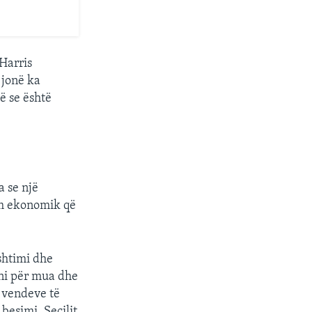
 Harris
 jonë ka
ë se është
a se një
hëm ekonomik që
shtimi dhe
ni për mua dhe
ë vendeve të
besimi. Secilit