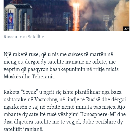
INTERVISTA
DITARI
Russia Iran Satellite
Një raketë ruse, që u nis me sukses të martën në
mëngjes, dërgoi dy satelitë iranianë në orbitë, një
veprim që pasqyron bashkëpunimin në rritje midis
Moskës dhe Teheranit.
Raketa “Soyuz” u ngrit siç ishte planifikuar nga baza
ushtarake në Vostochny, në lindje të Rusisë dhe dërgoi
ngarkesën e saj në orbitë nëntë minuta pas nisjes. Ajo
mbante dy satelitë rusë vëzhgimi “Ionosphere-M” dhe
disa dhjetëra satelitë më të vegjël, duke përfshirë dy
satelitët iranianë.