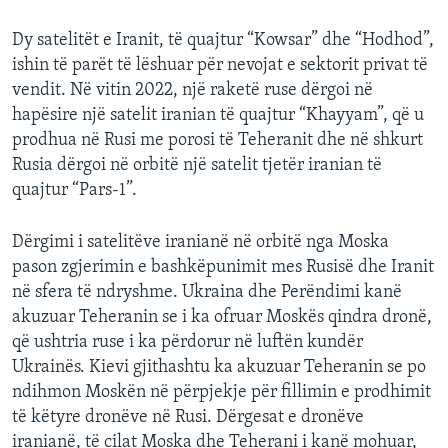
Dy satelitët e Iranit, të quajtur “Kowsar” dhe “Hodhod”,
ishin të parët të lëshuar për nevojat e sektorit privat të
vendit. Në vitin 2022, një raketë ruse dërgoi në
hapësire një satelit iranian të quajtur “Khayyam”, që u
prodhua në Rusi me porosi të Teheranit dhe në shkurt
Rusia dërgoi në orbitë një satelit tjetër iranian të
quajtur “Pars-1”.
Dërgimi i satelitëve iranianë në orbitë nga Moska
pason zgjerimin e bashkëpunimit mes Rusisë dhe Iranit
në sfera të ndryshme. Ukraina dhe Perëndimi kanë
akuzuar Teheranin se i ka ofruar Moskës qindra dronë,
që ushtria ruse i ka përdorur në luftën kundër
Ukrainës. Kievi gjithashtu ka akuzuar Teheranin se po
ndihmon Moskën në përpjekje për fillimin e prodhimit
të këtyre dronëve në Rusi. Dërgesat e dronëve
iranianë, të cilat Moska dhe Teherani i kanë mohuar,