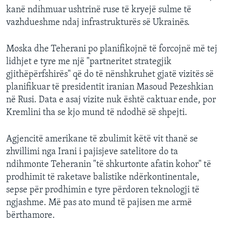
kanë ndihmuar ushtrinë ruse të kryejë sulme të
vazhdueshme ndaj infrastrukturës së Ukrainës.
Moska dhe Teherani po planifikojnë të forcojnë më tej
lidhjet e tyre me një "partneritet strategjik
gjithëpërfshirës" që do të nënshkruhet gjatë vizitës së
planifikuar të presidentit iranian Masoud Pezeshkian
në Rusi. Data e asaj vizite nuk është caktuar ende, por
Kremlini tha se kjo mund të ndodhë së shpejti.
Agjencitë amerikane të zbulimit këtë vit thanë se
zhvillimi nga Irani i pajisjeve satelitore do ta
ndihmonte Teheranin "të shkurtonte afatin kohor" të
prodhimit të raketave balistike ndërkontinentale,
sepse për prodhimin e tyre përdoren teknologji të
ngjashme. Më pas ato mund të pajisen me armë
bërthamore.