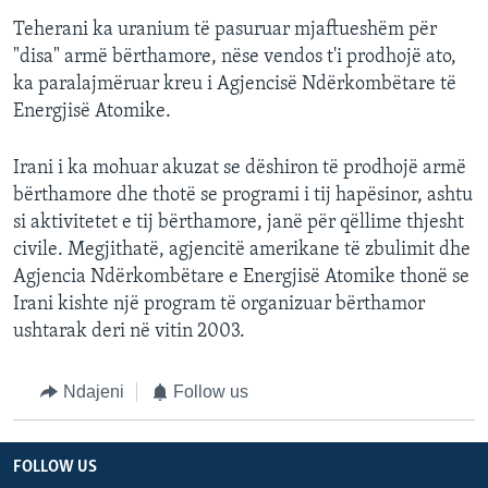
Teherani ka uranium të pasuruar mjaftueshëm për
"disa" armë bërthamore, nëse vendos t'i prodhojë ato,
ka paralajmëruar kreu i Agjencisë Ndërkombëtare të
Energjisë Atomike.
Irani i ka mohuar akuzat se dëshiron të prodhojë armë
bërthamore dhe thotë se programi i tij hapësinor, ashtu
si aktivitetet e tij bërthamore, janë për qëllime thjesht
civile. Megjithatë, agjencitë amerikane të zbulimit dhe
Agjencia Ndërkombëtare e Energjisë Atomike thonë se
Irani kishte një program të organizuar bërthamor
ushtarak deri në vitin 2003.
Ndajeni
Follow us
FOLLOW US