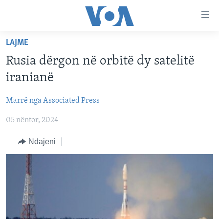
Lidhje
Kalo
në
LAJME
faqen
FAQJA KRYESORE
kryesore
Rusia dërgon në orbitë dy satelitë
KATEGORITË
Kalo
iranianë
tek
DITARI
AMERIKA
faqja
Marrë nga Associated Press
BALLKANI
kryesore
Learning English
Kalo
05 nëntor, 2024
EVROPA
tek
FOLLOW US
BOTA
Ndajeni
kërkimi
MJEDISI
KULTURË
Gjuhët
SHKENCË DHE TEKNOLOGJI
SHËNDETËSI