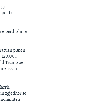
igj
 për t'u
ën e përditshme
miratuan punën
se 120,000
ald Trump bëri
 me zotin
arris,
lin zgjedhor se
anonimiteti