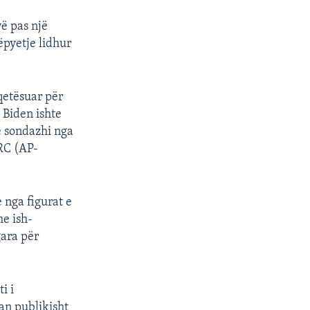
vë pas një
ëpyetje lidhur
qetësuar për
 Biden ishte
ë sondazhi nga
RC (AP-
 nga figurat e
e ish-
gara për
i i
an publikisht