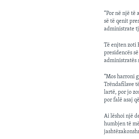
“Por në një të 
së të qenit pr
administrate t
Të enjten zoti
presidencës së 
administratës s
“Mos harroni gj
Trëndafilave t
lartë, por jo z
por falë asaj q
Ai lëshoi një d
humbjen të mër
jashtëzakonsh