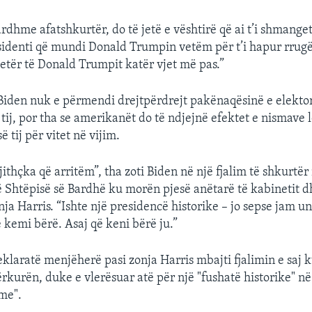
ardhme afatshkurtër, do të jetë e vështirë që ai t’i shmange
esidenti që mundi Donald Trumpin vetëm për t’i hapur rrug
jetër të Donald Trumpit katër vjet më pas.”
 Biden nuk e përmendi drejtpërdrejt pakënaqësinë e elektor
tij, por tha se amerikanët do të ndjejnë efektet e nismave l
ë tij për vitet në vijim.
ithçka që arritëm”, tha zoti Biden në një fjalim të shkurtër
ë Shtëpisë së Bardhë ku morën pjesë anëtarë të kabinetit 
onja Harris. “Ishte një presidencë historike – jo sepse jam u
ë kemi bërë. Asaj që keni bërë ju.”
eklaratë menjëherë pasi zonja Harris mbajti fjalimin e saj 
kurën, duke e vlerësuar atë për një "fushatë historike" në
me".