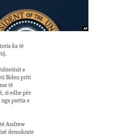
toria ka të
ij.
shtetësit e
ti Biden priti
hme të
, si edhe për
 nga partia e
hotë Andrew
rtisë demokrate