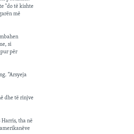
e "do të kishte
 garën më
ë mbahen
me, si
apur për
ng. “Arsyeja
ë dhe të rinjve
 Harris, tha në
ë amerikanëve