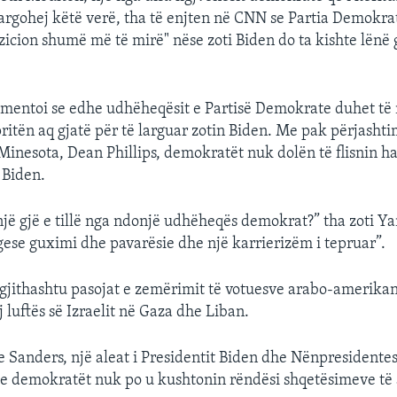
 largohej këtë verë, tha të enjten në CNN se Partia Demokrat
zicion shumë më të mirë" nëse zoti Biden do ta kishte lënë
umentoi se edhe udhëheqësit e Partisë Demokrate duhet t
ritën aq gjatë për të larguar zotin Biden. Me pak përjashti
 Minesota, Dean Phillips, demokratët nuk dolën të flisnin h
 Biden.
një gjë e tillë nga ndonjë udhëheqës demokrat?” tha zoti Ya
ese guximi dhe pavarësie dhe një karrierizëm i tepruar”.
 gjithashtu pasojat e zemërimit të votuesve arabo-amerikan
 luftës së Izraelit në Gaza dhe Liban.
e Sanders, një aleat i Presidentit Biden dhe Nënpresidentes
se demokratët nuk po u kushtonin rëndësi shqetësimeve t