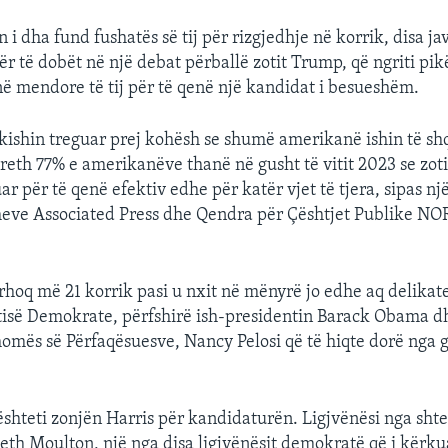
n i dha fund fushatës së tij për rizgjedhje në korrik, disa ja
ër të dobët në një debat përballë zotit Trump, që ngriti pik
 mendore të tij për të qenë një kandidat i besueshëm.
kishin treguar prej kohësh se shumë amerikanë ishin të sh
Rreth 77% e amerikanëve thanë në gusht të vitit 2023 se zoti
r për të qenë efektiv edhe për katër vjet të tjera, sipas nj
meve Associated Press dhe Qendra për Çështjet Publike NO
ërhoq më 21 korrik pasi u nxit në mënyrë jo edhe aq delikate
tisë Demokrate, përfshirë ish-presidentin Barack Obama dh
omës së Përfaqësuesve, Nancy Pelosi që të hiqte dorë nga 
shteti zonjën Harris për kandidaturën. Ligjvënësi nga shtet
eth Moulton, një nga disa ligjvënësit demokratë që i kërku