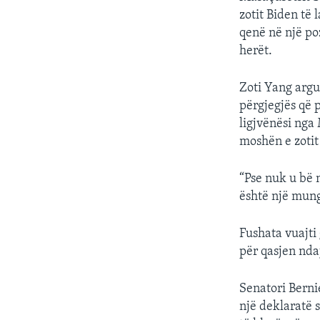
zotit Biden të
qenë në një po
herët.
Zoti Yang arg
përgjegjës që p
ligjvënësi nga
moshën e zotit
“Pse nuk u bë 
është një mung
Fushata vuajti
për qasjen ndaj
Senatori Berni
një deklaratë 