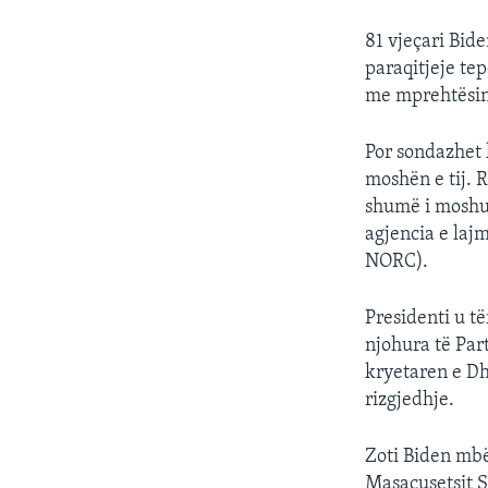
81 vjeçari Bide
paraqitjeje tep
me mprehtësinë
Por sondazhet 
moshën e tij. 
shumë i moshua
agjencia e laj
NORC).
Presidenti u t
njohura të Par
kryetaren e Dh
rizgjedhje.
Zoti Biden mbë
Masaçusetsit S