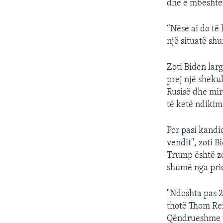
dhe e mbështet
“Nëse ai do të
një situatë sh
Zoti Biden lar
prej një sheku
Rusisë dhe mir
të ketë ndikim
Por pasi kandi
vendit", zoti B
Trump është zo
shumë nga prior
"Ndoshta pas 20
thotë Thom Rei
Qëndrueshme në