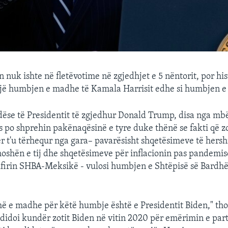
n nuk ishte në fletëvotime në zgjedhjet e 5 nëntorit, por his
ojë humbjen e madhe të Kamala Harrisit edhe si humbjen e t
ndëse të Presidentit të zgjedhur Donald Trump, disa nga mbë
 po shprehin pakënaqësinë e tyre duke thënë se fakti që zo
ër t'u tërhequr nga gara– pavarësisht shqetësimeve të hers
oshën e tij dhe shqetësimeve për inflacionin pas pandemisë
firin SHBA-Meksikë - vulosi humbjen e Shtëpisë së Bardhë
më e madhe për këtë humbje është e Presidentit Biden," t
andidoi kundër zotit Biden në vitin 2020 për emërimin e pa