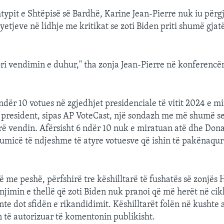
htypit e Shtëpisë së Bardhë, Karine Jean-Pierre nuk iu përgj
yetjeve në lidhje me kritikat se zoti Biden priti shumë gjatë
ori vendimin e duhur," tha zonja Jean-Pierre në konferenc
ndër 10 votues në zgjedhjet presidenciale të vitit 2024 e 
si president, sipas AP VoteCast, një sondazh me më shumë 
ë vendin. Afërsisht 6 ndër 10 nuk e miratuan atë dhe Don
humicë të ndjeshme të atyre votuesve që ishin të pakënaqur
 me peshë, përfshirë tre këshilltarë të fushatës së zonjës H
jimin e thellë që zoti Biden nuk pranoi që më herët në cik
nte dot sfidën e rikandidimit. Këshilltarët folën në kushte 
n të autorizuar të komentonin publikisht.