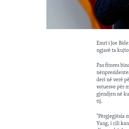
Emri i Joe Bide
ngjarë ta kujt
Pas fitores bi
nënpresidentes
deri në verë p
votuesve për m
gjendjen në ku
tij.
"Përgjegjësia 
Yang, i cili k