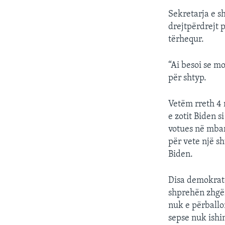
Sekretarja e s
drejtpërdrejt p
tërhequr.
“Ai besoi se m
për shtyp.
Vetëm rreth 4 
e zotit Biden 
votues në mbar
për vete një s
Biden.
Disa demokratë
shprehën zhgën
nuk e përballo
sepse nuk ishi