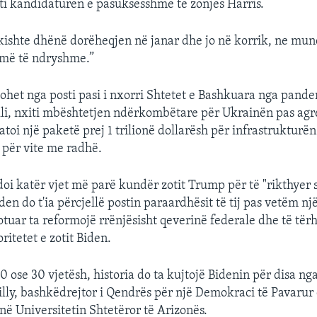
i kandidaturën e pasuksesshme të zonjës Harris.
 kishte dhënë dorëheqjen në janar dhe jo në korrik, ne mun
umë të ndryshme.”
gohet nga posti pasi i nxorri Shtetet e Bashkuara nga pand
lli, nxiti mbështetjen ndërkombëtare për Ukrainën pas agre
atoi një paketë prej 1 trilionë dollarësh për infrastrukturë
 për vite me radhë.
doi katër vjet më parë kundër zotit Trump për të "rikthyer s
iden do t'ia përcjellë postin paraardhësit të tij pas vetëm n
tuar ta reformojë rrënjësisht qeverinë federale dhe të tër
itetet e zotit Biden.
 ose 30 vjetësh, historia do ta kujtojë Bidenin për disa nga 
lly, bashkëdrejtor i Qendrës për një Demokraci të Pavarur
 Universitetin Shtetëror të Arizonës.