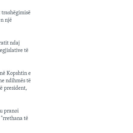
t trashëgimisë
ën një
atit ndaj
egjislative të
 në Kopshtin e
dhe ndihmës të
në president,
ku pranoi
 "rrethana të