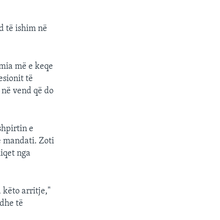
d të ishim në
emia më e keqe
sionit të
n në vend që do
hpirtin e
jë mandati. Zoti
hiqet nga
këto arritje,"
 dhe të