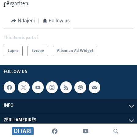
përgatiten.
Ndajeni
Follow us
This item is part of
Lajme
Evropë
Albanian Ad Widget
FOLLOW US
INFO
ZËRI I AMERIKËS
DITARI