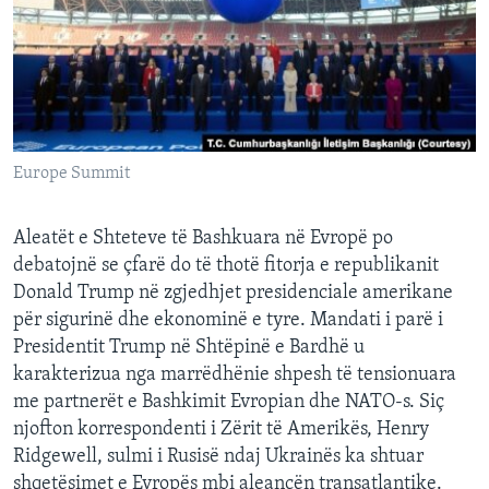
INTERVISTA
DITARI
Europe Summit
Aleatët e Shteteve të Bashkuara në Evropë po
debatojnë se çfarë do të thotë fitorja e republikanit
Donald Trump në zgjedhjet presidenciale amerikane
për sigurinë dhe ekonominë e tyre. Mandati i parë i
Presidentit Trump në Shtëpinë e Bardhë u
karakterizua nga marrëdhënie shpesh të tensionuara
me partnerët e Bashkimit Evropian dhe NATO-s. Siç
njofton korrespondenti i Zërit të Amerikës, Henry
Ridgewell, sulmi i Rusisë ndaj Ukrainës ka shtuar
shqetësimet e Evropës mbi aleancën transatlantike.