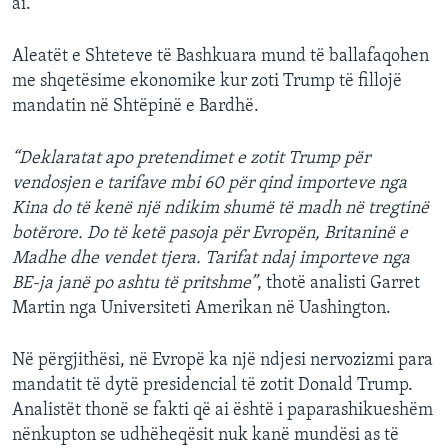
ai.
Aleatët e Shteteve të Bashkuara mund të ballafaqohen
me shqetësime ekonomike kur zoti Trump të fillojë
mandatin në Shtëpinë e Bardhë.
“Deklaratat apo pretendimet e zotit Trump për
vendosjen e tarifave mbi 60 për qind importeve nga
Kina do të kenë një ndikim shumë të madh në tregtinë
botërore. Do të ketë pasoja për Evropën, Britaninë e
Madhe dhe vendet tjera. Tarifat ndaj importeve nga
BE-ja janë po ashtu të pritshme”
, thotë analisti Garret
Martin nga Universiteti Amerikan në Uashington.
Në përgjithësi, në Evropë ka një ndjesi nervozizmi para
mandatit të dytë presidencial të zotit Donald Trump.
Analistët thonë se fakti që ai është i paparashikueshëm
nënkupton se udhëheqësit nuk kanë mundësi as të