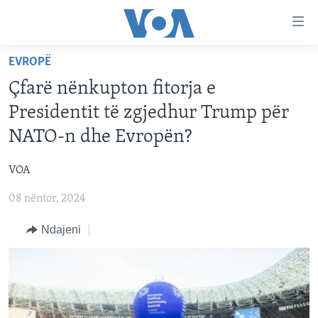
Lidhje
Kalo
në
EVROPË
faqen
FAQJA KRYESORE
kryesore
Çfarë nënkupton fitorja e
KATEGORITË
Kalo
Presidentit të zgjedhur Trump për
tek
DITARI
AMERIKA
NATO-n dhe Evropën?
faqja
BALLKANI
kryesore
Learning English
VOA
Kalo
EVROPA
tek
08 nëntor, 2024
FOLLOW US
BOTA
kërkimi
Ndajeni
MJEDISI
KULTURË
Gjuhët
SHKENCË DHE TEKNOLOGJI
SHËNDETËSI