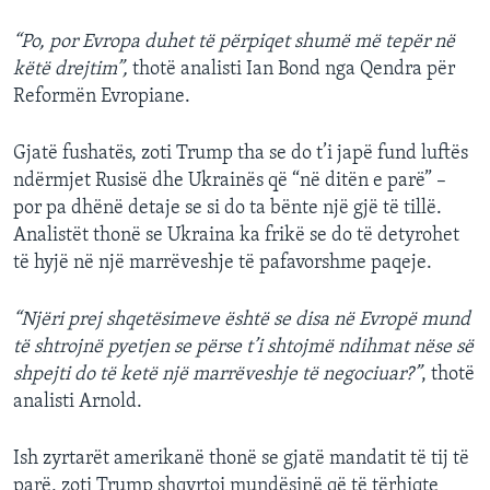
“Po, por Evropa duhet të përpiqet shumë më tepër në
këtë drejtim”,
thotë analisti Ian Bond nga Qendra për
Reformën Evropiane.
Gjatë fushatës, zoti Trump tha se do t’i japë fund luftës
ndërmjet Rusisë dhe Ukrainës që “në ditën e parë” –
por pa dhënë detaje se si do ta bënte një gjë të tillë.
Analistët thonë se Ukraina ka frikë se do të detyrohet
të hyjë në një marrëveshje të pafavorshme paqeje.
“Njëri prej shqetësimeve është se disa në Evropë mund
të shtrojnë pyetjen se përse t’i shtojmë ndihmat nëse së
shpejti do të ketë një marrëveshje të negociuar?”
, thotë
analisti Arnold.
Ish zyrtarët amerikanë thonë se gjatë mandatit të tij të
parë, zoti Trump shqyrtoi mundësinë që të tërhiqte