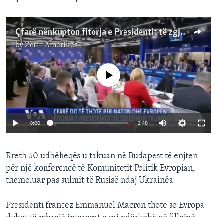
Çfarë nënkupton fitorja e Presidentit të zgjedhur Trump për NATO-n dhe Evropën?
by
Zëri i Amerikës
No media source currently available
0:00
2:48
Rreth 50 udhëheqës u takuan në Budapest të enjten
për një konferencë të Komunitetit Politik Evropian,
themeluar pas sulmit të Rusisë ndaj Ukrainës.
Presidenti francez Emmanuel Macron thotë se Evropa