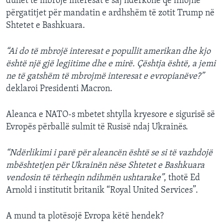
duhet të mbrojë interesat e saj ndërkohë që fillojnë
përgatitjet për mandatin e ardhshëm të zotit Trump në
Shtetet e Bashkuara.
“Ai do të mbrojë interesat e popullit amerikan dhe kjo
është një gjë legjitime dhe e mirë. Çështja është, a jemi
ne të gatshëm të mbrojmë interesat e evropianëve?”
deklaroi Presidenti Macron.
Aleanca e NATO-s mbetet shtylla kryesore e sigurisë së
Evropës përballë sulmit të Rusisë ndaj Ukrainës.
“Ndërlikimi i parë për aleancën është se si të vazhdojë
mbështetjen për Ukrainën nëse Shtetet e Bashkuara
vendosin të tërheqin ndihmën ushtarake”
, thotë Ed
Arnold i institutit britanik “Royal United Services”.
A mund ta plotësojë Evropa këtë hendek?