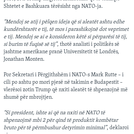
Shtetet e Bashkuara tërësisht nga NATO-ja.
“Mendoj se atij i pëlqen ideja që si aleatët ashtu edhe
kundërshtarët e tij, të mos i parashikojnë dot veprimet
e tij. Mendoj se ai e konsideron këtë si përparësi të tij,
si burim të fuqisë së tij”
, thotë analisti i politikës së
jashtme amerikane pranë Universitetit të Londrës,
Jonathan Monten.
Por Sekretari i Përgjithshëm i NATO-s Mark Rutte – i
cili po ashtu po mori pjesë në takimin e Budapestit –
vlerësoi zotin Trump që nxiti aleatët të shpenzojnë më
shumë për mbrojtjen.
“Si president, ishte ai që na nxiti në NATO të
shpenzojmë mbi 2 për qind të produktit kombëtar
bruto për të përmbushur detyrimin minimal”
, deklaroi