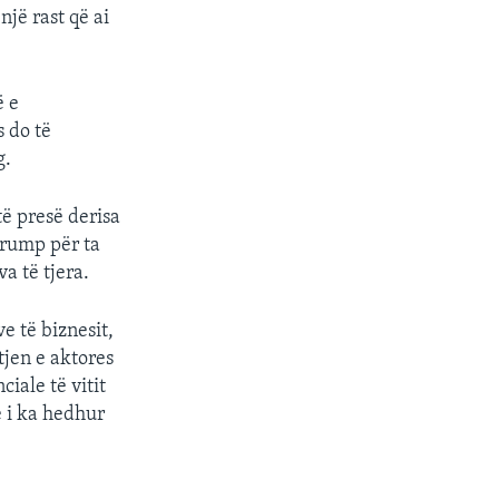
jë rast që ai
ë e
 do të
g.
ë presë derisa
Trump për ta
a të tjera.
e të biznesit,
tjen e aktores
iale të vitit
 i ka hedhur