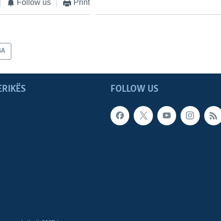
Follow us
Print
BA
ERIKËS
FOLLOW US