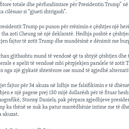
 fitore totale dhe përfundimtare për Presidentin Trump” në n
a cilësuar si “gjueti shtrigash”.
 Presidentit Trump po punon për rrëzimin e çështjes një her
 tha zoti Cheung në një deklaratë. Hedhja poshtë e çështjes
tjen fajtor të zotit Trump dhe mundësinë e dënimit me bur
han gjithashtu mund të vendosë që ta shtyjë çështjen dhe t
derale e apelit të vendosë mbi përpjekjen paralele të zotit 
en nga një gjykatë shtetërore ose mund të zgjedhë alternativ
et fajtor për 34 akuza në lidhje me falsifikimin e të dhënav
hjen e një pagese prej 130 mijë dollarësh për të fituar hesh
nografikë, Stormy Daniels, pak përpara zgjedhjeve presidenc
mp ka thënë se nuk ka patur marrëdhënie intime me të dhe
a akuzat.