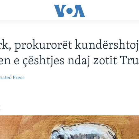
rk, prokurorët kundërshto
en e çështjes ndaj zotit T
iated Press