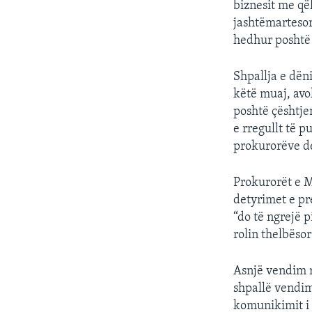
biznesit me që
jashtëmartesor
hedhur poshtë 
Shpallja e dën
këtë muaj, avo
poshtë çështje
e rregullt të p
prokurorëve de
Prokurorët e M
detyrimet e pr
“do të ngrejë 
rolin thelbësor
Asnjë vendim n
shpallë vendim
komunikimit i 