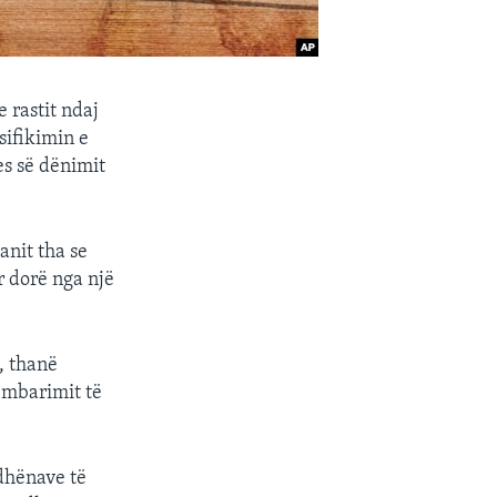
 rastit ndaj
sifikimin e
es së dënimit
nit tha se
r dorë nga një
, thanë
 mbarimit të
 dhënave të