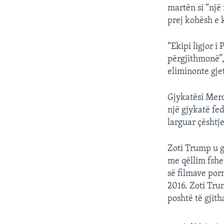
martën si “një
prej kohësh e k
“Ekipi ligjor i
përgjithmonë”,
eliminonte gje
Gjykatësi Merc
një gjykatë fe
larguar çështj
Zoti Trump u gj
me qëllim fshe
së filmave por
2016. Zoti Tru
poshtë të gjith