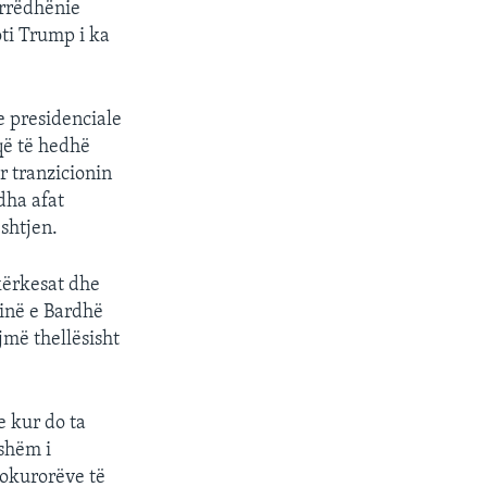
arrëdhënie
oti Trump i ka
e presidenciale
që të hedhë
r tranzicionin
 dha afat
shtjen.
kërkesat dhe
pinë e Bardhë
jmë thellësisht
 kur do ta
hshëm i
rokurorëve të