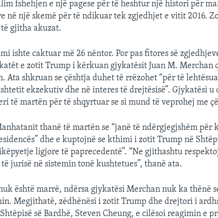
llim fshehjen e një pagese për të heshtur një histori për m
e në një skemë për të ndikuar tek zgjedhjet e vitit 2016. Z
të gjitha akuzat.
imi ishte caktuar më 26 nëntor. Por pas fitores së zgjedhjev
katët e zotit Trump i kërkuan gjykatësit Juan M. Merchan 
n. Ata shkruan se çështja duhet të rrëzohet “për të lehtësua
ushtetit ekzekutiv dhe në interes të drejtësisë”. Gjykatësi u
ri të martën për të shqyrtuar se si mund të veprohej me çë
anhatanit thanë të martën se “janë të ndërgjegjshëm për 
esidencës” dhe e kuptojnë se kthimi i zotit Trump në Shtë
pikëpyetje ligjore të paprecedentë”. “Ne gjithashtu respekto
 të jurisë në sistemin tonë kushtetues”, thanë ata.
uk është marrë, ndërsa gjykatësi Merchan nuk ka thënë se
in. Megjithatë, zëdhënësi i zotit Trump dhe drejtori i ard
Shtëpisë së Bardhë, Steven Cheung, e cilësoi reagimin e p