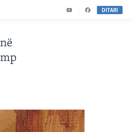
DITARI
jnë
rump