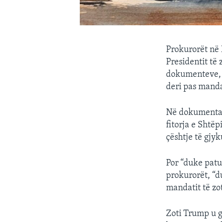
Prokurorët në 
Presidentit të
dokumenteve, p
deri pas mandat
Në dokumentat 
fitorja e Shtë
çështje të gjy
Por “duke patu
prokurorët, “d
mandatit të zo
Zoti Trump u g