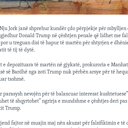
Nju Jork janë shprehur kundër çdo përpjekje për mbylljen e
 zgjedhur Donald Trump në çështjen penale që lidhet me fal
or u treguan disi të hapur të martën për shtyrjen e dhëni
it të tij të dytë.
e depozituara të martën në gjykatë, prokuroria e Manhata
pisë së Bardhë nga zoti Trump nuk përbën arsye për të hequ
kuar tashmë.
r parasysh nevojën për të balancuar interesat kushtetuese”
uhet të shqyrtohet” ngrirja e mundshme e çështjes deri pas
tit Trump.
jend fajtor në muajin maj nën akuzat për falsifikimin e të