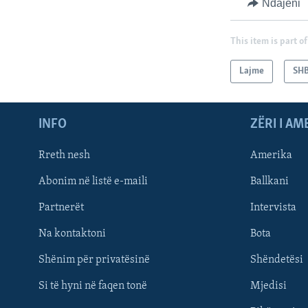
Ndajeni
This item is part of
Lajme
SH
INFO
ZËRI I AM
Rreth nesh
Amerika
Abonim në listë e-maili
Ballkani
Partnerët
Intervista
Learning English
Na kontaktoni
Bota
FOLLOW US
Shënim për privatësinë
Shëndetësi
Si të hyni në faqen tonë
Mjedisi