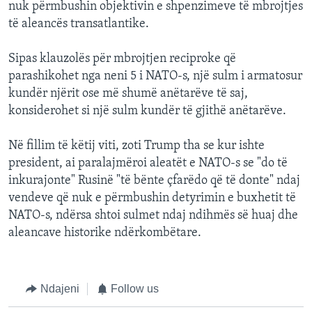
nuk përmbushin objektivin e shpenzimeve të mbrojtjes
të aleancës transatlantike.
Sipas klauzolës për mbrojtjen reciproke që
parashikohet nga neni 5 i NATO-s, një sulm i armatosur
kundër njërit ose më shumë anëtarëve të saj,
konsiderohet si një sulm kundër të gjithë anëtarëve.
Në fillim të këtij viti, zoti Trump tha se kur ishte
president, ai paralajmëroi aleatët e NATO-s se "do të
inkurajonte" Rusinë "të bënte çfarëdo që të donte" ndaj
vendeve që nuk e përmbushin detyrimin e buxhetit të
NATO-s, ndërsa shtoi sulmet ndaj ndihmës së huaj dhe
aleancave historike ndërkombëtare.
Ndajeni
Follow us