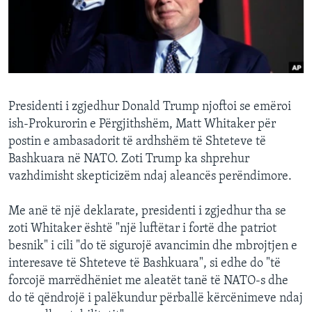
INTERVISTA
DITARI
Presidenti i zgjedhur Donald Trump njoftoi se emëroi
ish-Prokurorin e Përgjithshëm, Matt Whitaker për
postin e ambasadorit të ardhshëm të Shteteve të
Bashkuara në NATO. Zoti Trump ka shprehur
vazhdimisht skepticizëm ndaj aleancës perëndimore.
Me anë të një deklarate, presidenti i zgjedhur tha se
zoti Whitaker është "një luftëtar i fortë dhe patriot
besnik" i cili "do të sigurojë avancimin dhe mbrojtjen e
interesave të Shteteve të Bashkuara", si edhe do "të
forcojë marrëdhëniet me aleatët tanë të NATO-s dhe
do të qëndrojë i palëkundur përballë kërcënimeve ndaj