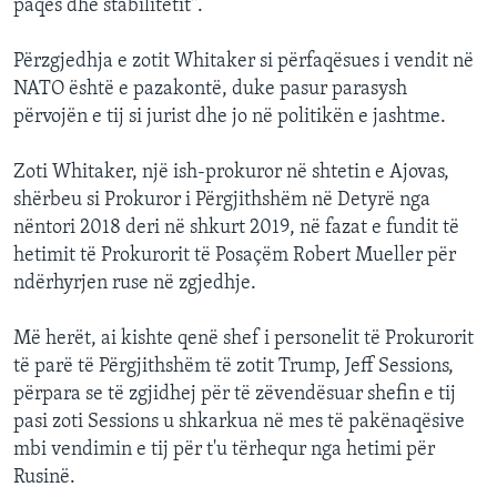
paqes dhe stabilitetit".
Përzgjedhja e zotit Whitaker si përfaqësues i vendit në
NATO është e pazakontë, duke pasur parasysh
përvojën e tij si jurist dhe jo në politikën e jashtme.
Zoti Whitaker, një ish-prokuror në shtetin e Ajovas,
shërbeu si Prokuror i Përgjithshëm në Detyrë nga
nëntori 2018 deri në shkurt 2019, në fazat e fundit të
hetimit të Prokurorit të Posaçëm Robert Mueller për
ndërhyrjen ruse në zgjedhje.
Më herët, ai kishte qenë shef i personelit të Prokurorit
të parë të Përgjithshëm të zotit Trump, Jeff Sessions,
përpara se të zgjidhej për të zëvendësuar shefin e tij
pasi zoti Sessions u shkarkua në mes të pakënaqësive
mbi vendimin e tij për t'u tërhequr nga hetimi për
Rusinë.