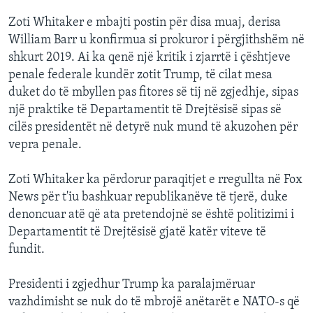
Zoti Whitaker e mbajti postin për disa muaj, derisa
William Barr u konfirmua si prokuror i përgjithshëm në
shkurt 2019. Ai ka qenë një kritik i zjarrtë i çështjeve
penale federale kundër zotit Trump, të cilat mesa
duket do të mbyllen pas fitores së tij në zgjedhje, sipas
një praktike të Departamentit të Drejtësisë sipas së
cilës presidentët në detyrë nuk mund të akuzohen për
vepra penale.
Zoti Whitaker ka përdorur paraqitjet e rregullta në Fox
News për t'iu bashkuar republikanëve të tjerë, duke
denoncuar atë që ata pretendojnë se është politizimi i
Departamentit të Drejtësisë gjatë katër viteve të
fundit.
Presidenti i zgjedhur Trump ka paralajmëruar
vazhdimisht se nuk do të mbrojë anëtarët e NATO-s që