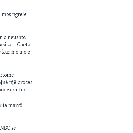
të mos ngrejë
ën e ngushtë
asi zoti Gaetz
 kur një gjë e
yrtojnë
ejnë një proces
nin raportin.
r ta marrë
 NBC se