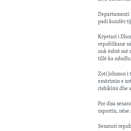
Departamenti i 
padi kundër tij
Kryetari i Dho
republikane në
nuk është më a
tillë ka ndodhu
Zoti Johnson i 
emërimin e zot
rishikimi dhe v
Por disa senat
raportin, nëse 
Senatori repub