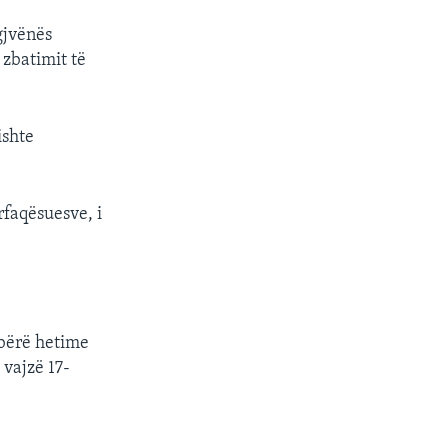
gjvënës
 zbatimit të
ishte
rfaqësuesve, i
 bërë hetime
 vajzë 17-