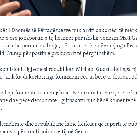
ikës i Dhomës së Përfaqësuesve nuk arriti dakortësi të mër
ojë ose jo raportin e tij hetimor për ish-ligjvënësin Matt G
sual dhe përdorim droge, përpara se të emërohej nga Presi
d Trump për postin e prokurorit të përgjithshëm.
 komisioni, ligjvënësi republikan Michael Guest, doli nga një
e "nuk ka dakortësi nga komisioni për ta bërë të disponue
të bëjë komente të mëtejshme. Nëntë anëtarët e tjerë të ko
kanë dhe pesë demokratë - gjithashtu nuk bënë komente të
.
demokratë dhe republikanë kanë kërkuar që raporti të pub
endosin për konfirmimin e tij në Senat.