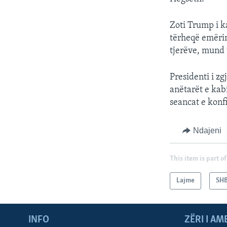
Zoti Trump i k
tërheqë emërim
tjerëve, mund 
Presidenti i z
anëtarët e kab
seancat e konf
Ndajeni
This item is part of
Lajme
SH
INFO
ZËRI I AM