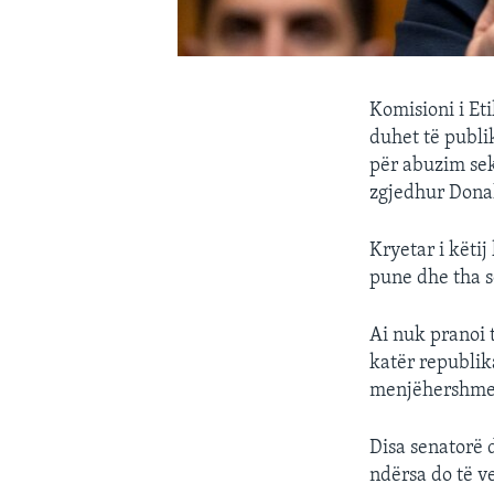
Komisioni i Et
duhet të publik
për abuzim sek
zgjedhur Donal
Kryetar i këtij
pune dhe tha s
Ai nuk pranoi 
katër republi
menjëhershme
Disa senatorë 
ndërsa do të v