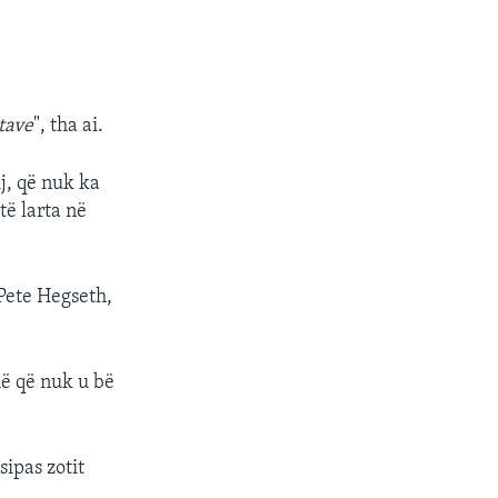
tave
", tha ai.
ij, që nuk ka
të larta në
 Pete Hegseth,
më që nuk u bë
sipas zotit