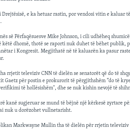
Drejtësisë, e ka hetuar rastin, por vendosi vitin e kaluar 
.
mës së Përfaqësuesve Mike Johnson, i cili udhëheq shumic
 këtë dhomë, thotë se raporti nuk duhet të bëhet publik, p
nëtar i Kongresit. Megjithatë në të kaluarën ka pasur raste
r.
tha rrjetit televiziv CNN të dielën se senatorët që do të shq
it Gaetz për postin e prokurorit të përgjithshëm “do të kry
erifikimi të hollësishëm", dhe se nuk kishin nevojë të shih
orë kanë sugjeruar se mund të bëjnë një kërkesë zyrtare pë
ai nuk u dorëzohet vullnetarisht.
likan Markwayne Mullin tha të dielën për rrjetin televiziv