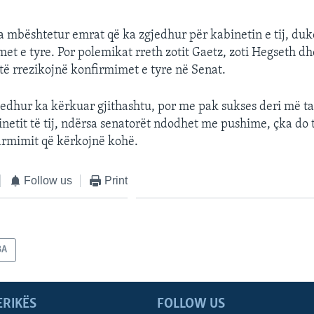
a mbështetur emrat që ka zgjedhur për kabinetin e tij, duk
et e tyre. Por polemikat rreth zotit Gaetz, zoti Hegseth dh
të rrezikojnë konfirmimet e tyre në Senat.
gjedhur ka kërkuar gjithashtu, por me pak sukses deri më ta
inetit të tij, ndërsa senatorët ndodhet me pushime, çka do
irmimit që kërkojnë kohë.
Follow us
Print
BA
ERIKËS
FOLLOW US