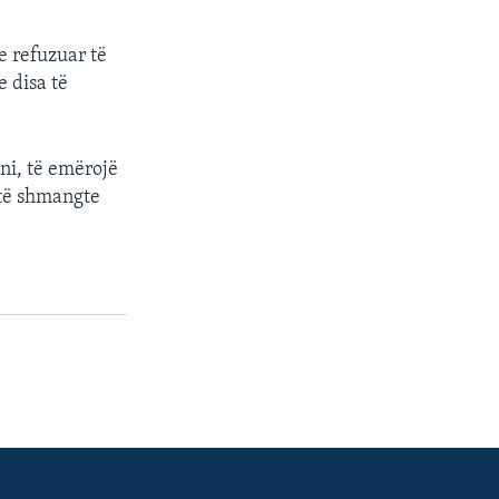
e refuzuar të
e disa të
ni, të emërojë
 të shmangte