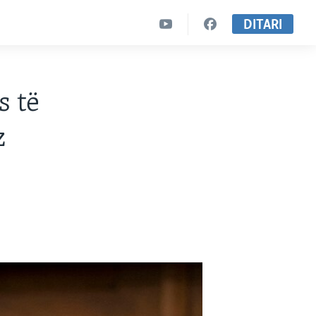
DITARI
s të
z