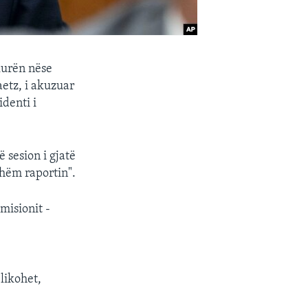
kurën nëse
aetz, i akuzuar
denti i
 sesion i gjatë
shëm raportin".
misionit -
likohet,