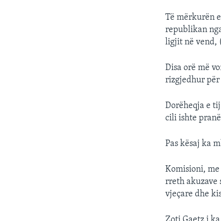
Të mërkurën e 
republikan nga 
ligjit në vend,
Disa orë më vo
rizgjedhur për
Dorëheqja e ti
cili ishte pran
Pas kësaj ka mb
Komisioni, me 
rreth akuzave 
vjeçare dhe ki
Zoti Gaetz i k