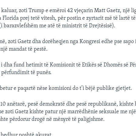
kaluar, zoti Trump e emëroi 42 vjeçarin Matt Gaetz, një li
Florida prej tetë vitesh, për postin e zyrtarit më të lartë të
 (i barazvlefshëm me atë të ministrit të Drejtësisë).
në, zoti Gaetz dha dorëheqjen nga Kongresi edhe pse sapo 
 një mandat të pestë.
j i dha fund hetimit të Komisionit të Etikës së Dhomës së Pë
ë përfundimit të punës.
etur e paqartë nëse komisioni do t’i bëjë publike gjetjet.
10 anëtarë, pesë demokratë dhe pesë republikanë, kishte
se zoti Gaetz kishte patur një marrëdhënie seksuale me një
shte përdorur drogë në mënyrë të paligjshme.
a hedhur poshtë akuzat.