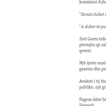
komisioni duhe
"
Senati duhet t
"
A duhet të pub
Zoti Gaetz ësht
përvojën që za
qeveri.
Një tjetër emër
gazetar dhe pr
Avokati i tij t
publike, një g
Pagesa ishte b
Hegseth.