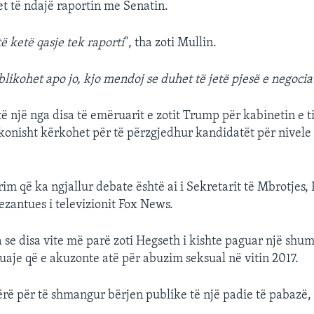
t të ndajë raportin me Senatin.
ë ketë qasje tek raporti
", tha zoti Mullin.
likohet apo jo, kjo mendoj se duhet të jetë pjesë e negocia
ë një nga disa të emëruarit e zotit Trump për kabinetin e t
konisht kërkohet për të përzgjedhur kandidatët për nivele 
im që ka ngjallur debate është ai i Sekretarit të Mbrotjes,
ezantues i televizionit Fox News.
ha se disa vite më parë zoti Hegseth i kishte paguar një shu
ruaje që e akuzonte atë për abuzim seksual në vitin 2017.
ërë për të shmangur bërjen publike të një padie të pabazë, 