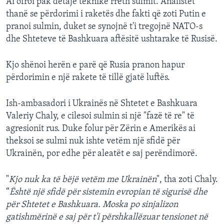
Ai ofroi pak detaje teknike rreth sulmit. Analistët
thanë se përdorimi i raketës dhe fakti që zoti Putin e
pranoi sulmin, duket se synojnë t'i tregojnë NATO-s
dhe Shteteve të Bashkuara aftësitë ushtarake të Rusisë.
Kjo shënoi herën e parë që Rusia pranon hapur
përdorimin e një rakete të tillë gjatë luftës.
Ish-ambasadori i Ukrainës në Shtetet e Bashkuara
Valeriy Chaly, e cilesoi sulmin si një "fazë të re" të
agresionit rus. Duke folur për Zërin e Amerikës ai
theksoi se sulmi nuk ishte vetëm një sfidë për
Ukrainën, por edhe për aleatët e saj perëndimorë.
"
Kjo nuk ka të bëjë vetëm me Ukrainën
", tha zoti Chaly.
“
Është një sfidë për sistemin evropian të sigurisë dhe
për Shtetet e Bashkuara. Moska po sinjalizon
gatishmërinë e saj për t'i përshkallëzuar tensionet në