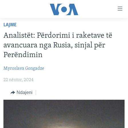
Lidhje
Kalo
në
LAJME
faqen
FAQJA KRYESORE
kryesore
Analistët: Përdorimi i raketave të
KATEGORITË
Kalo
avancuara nga Rusia, sinjal për
tek
DITARI
AMERIKA
Perëndimin
faqja
BALLKANI
kryesore
Learning English
Myroslava Gongadze
Kalo
EVROPA
tek
22 nëntor, 2024
FOLLOW US
BOTA
kërkimi
Ndajeni
MJEDISI
KULTURË
Gjuhët
SHKENCË DHE TEKNOLOGJI
SHËNDETËSI