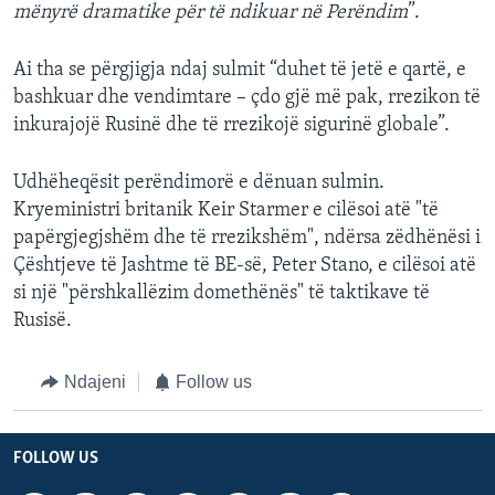
mënyrë dramatike për të ndikuar në Perëndim
”.
Ai tha se përgjigja ndaj sulmit “duhet të jetë e qartë, e
bashkuar dhe vendimtare – çdo gjë më pak, rrezikon të
inkurajojë Rusinë dhe të rrezikojë sigurinë globale”.
Udhëheqësit perëndimorë e dënuan sulmin.
Kryeministri britanik Keir Starmer e cilësoi atë "të
papërgjegjshëm dhe të rrezikshëm", ndërsa zëdhënësi i
Çështjeve të Jashtme të BE-së, Peter Stano, e cilësoi atë
si një "përshkallëzim domethënës" të taktikave të
Rusisë.
Ndajeni
Follow us
FOLLOW US