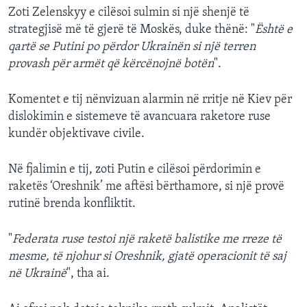
Zoti Zelenskyy e cilësoi sulmin si një shenjë të
strategjisë më të gjerë të Moskës, duke thënë: "
Është e
qartë se Putini po përdor Ukrainën si një terren
provash për armët që kërcënojnë botën
".
Komentet e tij nënvizuan alarmin në rritje në Kiev për
dislokimin e sistemeve të avancuara raketore ruse
kundër objektivave civile.
Në fjalimin e tij, zoti Putin e cilësoi përdorimin e
raketës ‘Oreshnik’ me aftësi bërthamore, si një provë
rutinë brenda konfliktit.
"
Federata ruse testoi një raketë balistike me rreze të
mesme, të njohur si Oreshnik, gjatë operacionit të saj
në Ukrainë
", tha ai.