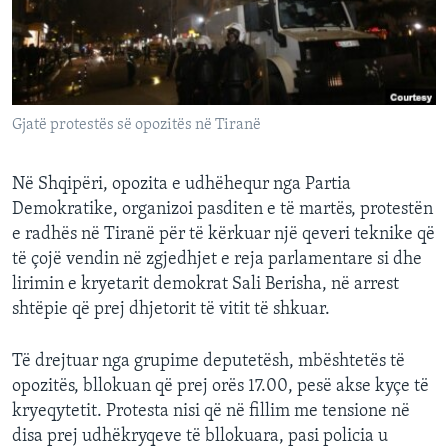
INTERVISTA
DITARI
Gjatë protestës së opozitës në Tiranë
Në Shqipëri, opozita e udhëhequr nga Partia
Demokratike, organizoi pasditen e të martës, protestën
e radhës në Tiranë për të kërkuar një qeveri teknike që
të çojë vendin në zgjedhjet e reja parlamentare si dhe
lirimin e kryetarit demokrat Sali Berisha, në arrest
shtëpie që prej dhjetorit të vitit të shkuar.
Të drejtuar nga grupime deputetësh, mbështetës të
opozitës, bllokuan që prej orës 17.00, pesë akse kyçe të
kryeqytetit. Protesta nisi që në fillim me tensione në
disa prej udhëkryqeve të bllokuara, pasi policia u