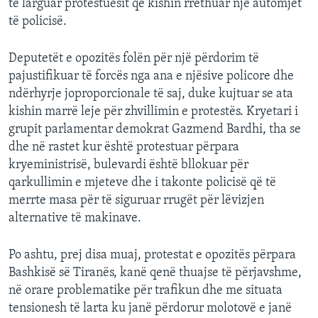
të larguar protestuesit që kishin rrethuar një automjet
të policisë.
Deputetët e opozitës folën për një përdorim të
pajustifikuar të forcës nga ana e njësive policore dhe
ndërhyrje joproporcionale të saj, duke kujtuar se ata
kishin marrë leje për zhvillimin e protestës. Kryetari i
grupit parlamentar demokrat Gazmend Bardhi, tha se
dhe në rastet kur është protestuar përpara
kryeministrisë, bulevardi është bllokuar për
qarkullimin e mjeteve dhe i takonte policisë që të
merrte masa për të siguruar rrugët për lëvizjen
alternative të makinave.
Po ashtu, prej disa muaj, protestat e opozitës përpara
Bashkisë së Tiranës, kanë qenë thuajse të përjavshme,
në orare problematike për trafikun dhe me situata
tensionesh të larta ku janë përdorur molotovë e janë