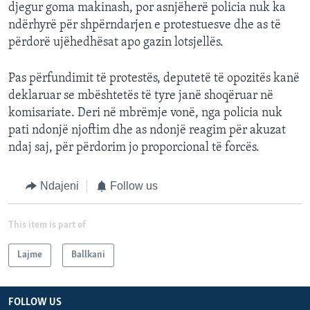
djegur goma makinash, por asnjëherë policia nuk ka
ndërhyrë për shpërndarjen e protestuesve dhe as të
përdorë ujëhedhësat apo gazin lotsjellës.
Pas përfundimit të protestës, deputetë të opozitës kanë
deklaruar se mbështetës të tyre janë shoqëruar në
komisariate. Deri në mbrëmje vonë, nga policia nuk
pati ndonjë njoftim dhe as ndonjë reagim për akuzat
ndaj saj, për përdorim jo proporcional të forcës.
Ndajeni
Follow us
This item is part of
Lajme
Ballkani
FOLLOW US