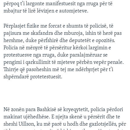
përpoq t’i largonte manifestuesit nga rruga për të
mbajtur të lirë lëvizjen e automjeteve.
Përplasjet fizike me forcat e shumta të policisë, të
pajisura me skafandra dhe mburoja, ishin të herë pas
hershme, duke përfshirë dhe deputetët e opozitës.
Policia në mënyrë të përsëritur kërkoi largimin e
protestuesve nga rruga, duke paralajmëruar se
pengimi i qarkullimit të mjeteve përbën vepër penale.
Thirrje që pasoheshin më tej me ndërhyrjet për t’i
shpërndarë protetestuesit.
Në zonën para Bashkisë së kryeqytetit, policia përdori
makinat ujëhedhëse. E njejta skenë u përsërit dhe te
sheshi Uillson, ku më parë u hodh dhe gazlotsjellës, për