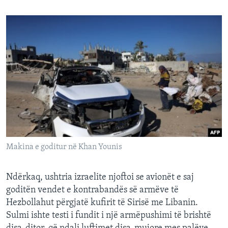
Makina e goditur në Khan Younis
Ndërkaq, ushtria izraelite njoftoi se avionët e saj
goditën vendet e kontrabandës së armëve të
Hezbollahut përgjatë kufirit të Sirisë me Libanin.
Sulmi ishte testi i fundit i një armëpushimi të brishtë