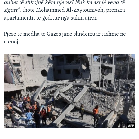
duhet të shkojnë këta njerëz? Nuk ka asnjë vend të
sigurt”
, thotë Mohammed Al-Zaytouniyeh, pronar i
apartamentit të goditur nga sulmi ajror.
Pjesë të mëdha të Gazës janë shndërruar tashmë në
rrënoja.