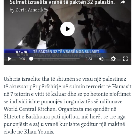
Sulmet izraelite vranë të paktën 32 palestinezë, sipas mjekëve në Gazë
by
Zëri i Amerikës
No media source currently available
0:00
2:23
Ushtria izraelite tha të shtunën se vrau një palestinez
të akuzuar për përfshirje në sulmin terrorist të Hamasit
në 7 tetorin e vitit të kaluar dhe se po hetonte njoftimet
se individi ishte punonjës i organizatës së ndihmave
World Central Kitchen. Organizata me qendër në
Shtetet e Bashkuara pati njoftuar më herët se tre nga
punonjësit e saj u vranë kur ishte goditur një makinë
civile në Khan Younis.