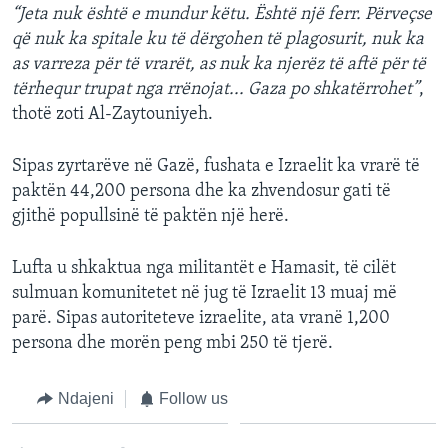
“Jeta nuk është e mundur këtu. Është një ferr. Përveçse
që nuk ka spitale ku të dërgohen të plagosurit, nuk ka
as varreza për të vrarët, as nuk ka njerëz të aftë për të
tërhequr trupat nga rrënojat... Gaza po shkatërrohet”
,
thotë zoti Al-Zaytouniyeh.
Sipas zyrtarëve në Gazë, fushata e Izraelit ka vrarë të
paktën 44,200 persona dhe ka zhvendosur gati të
gjithë popullsinë të paktën një herë.
Lufta u shkaktua nga militantët e Hamasit, të cilët
sulmuan komunitetet në jug të Izraelit 13 muaj më
parë. Sipas autoriteteve izraelite, ata vranë 1,200
persona dhe morën peng mbi 250 të tjerë.
Ndajeni
Follow us