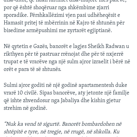
disa-ditor, që ndali luftimet disa-mujore mes palëve,
por që është shoqëruar nga shkëmbime zjarri
sporadike. Përshkallëzimi vjen pasi udhëheqësit e
Hamasit pritej të mbërrinin në Kajro të shtunën për
bisedime armëpushimi me zyrtarët egjiptianë.
Në qytetin e Gazës, banorët e lagjes Sheikh Radwan u
rikthyen për të pastruar rrënojat dhe për të nxjerrë
trupat e të vrarëve nga një sulm ajror izraelit i bërë në
orët e para të së shtunës.
Sulmi ajror goditi në një godinë apartamentesh duke
vrarë 10 civilë. Sipas banorëve, aty jetonte një familje
që ishte zhvendosur nga Jabaliya dhe kishin gjetur
strehim në godinë.
“Nuk ka vend të sigurtë. Banorët bombardohen në
shtëpitë e tyre, në tregje, në rrugë, në shkolla. Ku