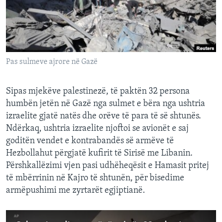
INTERVISTA
DITARI
Pas sulmeve ajrore në Gazë
Sipas mjekëve palestinezë, të paktën 32 persona
humbën jetën në Gazë nga sulmet e bëra nga ushtria
izraelite gjatë natës dhe orëve të para të së shtunës.
Ndërkaq, ushtria izraelite njoftoi se avionët e saj
goditën vendet e kontrabandës së armëve të
Hezbollahut përgjatë kufirit të Sirisë me Libanin.
Përshkallëzimi vjen pasi udhëheqësit e Hamasit pritej
të mbërrinin në Kajro të shtunën, për bisedime
armëpushimi me zyrtarët egjiptianë.