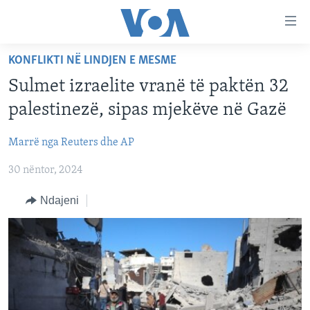
Lidhje
Kalo
në
KONFLIKTI NË LINDJEN E MESME
faqen
FAQJA KRYESORE
kryesore
Sulmet izraelite vranë të paktën 32
KATEGORITË
Kalo
palestinezë, sipas mjekëve në Gazë
tek
DITARI
AMERIKA
faqja
Marrë nga Reuters dhe AP
BALLKANI
kryesore
Learning English
Kalo
30 nëntor, 2024
EVROPA
tek
FOLLOW US
BOTA
Ndajeni
kërkimi
MJEDISI
KULTURË
Gjuhët
SHKENCË DHE TEKNOLOGJI
SHËNDETËSI