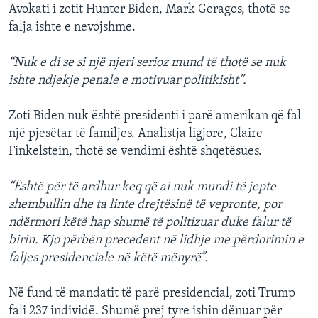
Avokati i zotit Hunter Biden, Mark Geragos, thotë se
falja ishte e nevojshme.
“Nuk e di se si një njeri serioz mund të thotë se nuk
ishte ndjekje penale e motivuar politikisht”.
Zoti Biden nuk është presidenti i parë amerikan që fal
një pjesëtar të familjes. Analistja ligjore, Claire
Finkelstein, thotë se vendimi është shqetësues.
“Është për të ardhur keq që ai nuk mundi të jepte
shembullin dhe ta linte drejtësinë të vepronte, por
ndërmori këtë hap shumë të politizuar duke falur të
birin. Kjo përbën precedent në lidhje me përdorimin e
faljes presidenciale në këtë mënyrë”.
Në fund të mandatit të parë presidencial, zoti Trump
fali 237 individë. Shumë prej tyre ishin dënuar për