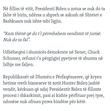
Në fillim të vitit, Presidenti Biden u zotua se nuk do ta
falte të birin, ndërsa u shpreh se askush në Shtetet e
Bashkuara nuk ishte mbi ligjin.
“Kam thënë që do t’i përmbahem vendimit të jurisë.
Nuk do ta fal”.
Udhëheqësi i shumicës demokrate në Senat, Chuck
Schumer, refuzoi t’u përgjigjej pyetjeve të shumta në
lidhje me faljen.
Republikanët në Dhomën e Përfaqësuesve, që kryen
hetime rreth bizneseve të zotit Hunter Biden jashtë
vendit, kërkuan që ndaj Presidentit Biden të fillonte
procesi i shkarkimit, pasi ai kishte përfituar prej tyre,
ndonëse nuk ofruan prova bindëse për këtë.