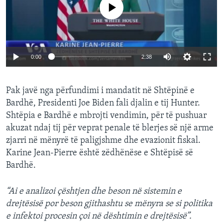
No media source currently available
0:00
2:38
Pak javë nga përfundimi i mandatit në Shtëpinë e
Bardhë, Presidenti Joe Biden fali djalin e tij Hunter.
Shtëpia e Bardhë e mbrojti vendimin, për të pushuar
akuzat ndaj tij për veprat penale të blerjes së një arme
zjarri në mënyrë të paligjshme dhe evazionit fiskal.
Karine Jean-Pierre është zëdhënëse e Shtëpisë së
Bardhë.
“Ai e analizoi çështjen dhe beson në sistemin e
drejtësisë por beson gjithashtu se mënyra se si politika
e infektoi procesin çoi në dështimin e drejtësisë”.