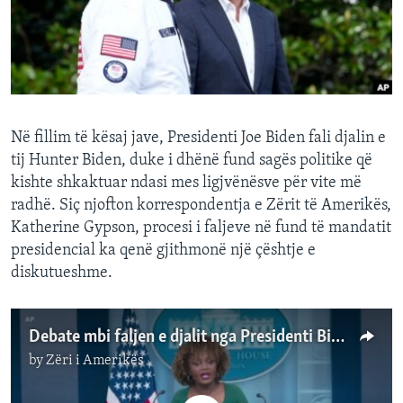
INTERVISTA
DITARI
Në fillim të kësaj jave, Presidenti Joe Biden fali djalin e
tij Hunter Biden, duke i dhënë fund sagës politike që
kishte shkaktuar ndasi mes ligjvënësve për vite më
radhë. Siç njofton korrespondentja e Zërit të Amerikës,
Katherine Gypson, procesi i faljeve në fund të mandatit
presidencial ka qenë gjithmonë një çështje e
diskutueshme.
Debate mbi faljen e djalit nga Presidenti Biden
by
Zëri i Amerikës