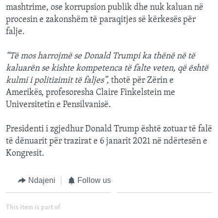
mashtrime, ose korrupsion publik dhe nuk kaluan në
procesin e zakonshëm të paraqitjes së kërkesës për
falje.
“Të mos harrojmë se Donald Trumpi ka thënë në të
kaluarën se kishte kompetenca të falte veten, që është
kulmi i politizimit të faljes”,
thotë për Zërin e
Amerikës, profesoresha Claire Finkelstein me
Universitetin e Pensilvanisë.
Presidenti i zgjedhur Donald Trump është zotuar të falë
të dënuarit për trazirat e 6 janarit 2021 në ndërtesën e
Kongresit.
Ndajeni
Follow us
This item is part of