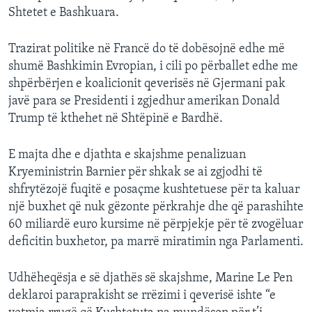
Shtetet e Bashkuara.
Trazirat politike në Francë do të dobësojnë edhe më
shumë Bashkimin Evropian, i cili po përballet edhe me
shpërbërjen e koalicionit qeverisës në Gjermani pak
javë para se Presidenti i zgjedhur amerikan Donald
Trump të kthehet në Shtëpinë e Bardhë.
E majta dhe e djathta e skajshme penalizuan
Kryeministrin Barnier për shkak se ai zgjodhi të
shfrytëzojë fuqitë e posaçme kushtetuese për ta kaluar
një buxhet që nuk gëzonte përkrahje dhe që parashihte
60 miliardë euro kursime në përpjekje për të zvogëluar
deficitin buxhetor, pa marrë miratimin nga Parlamenti.
Udhëheqësja e së djathës së skajshme, Marine Le Pen
deklaroi paraprakisht se rrëzimi i qeverisë ishte “e