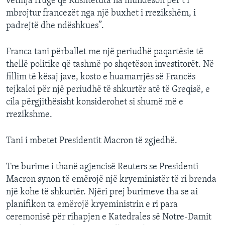
vetmja rrugë që Kushtetuta na mundëson për t’i
mbrojtur francezët nga një buxhet i rrezikshëm, i
padrejtë dhe ndëshkues”.
Franca tani përballet me një periudhë paqartësie të
thellë politike që tashmë po shqetëson investitorët. Në
fillim të kësaj jave, kosto e huamarrjës së Francës
tejkaloi për një periudhë të shkurtër atë të Greqisë, e
cila përgjithësisht konsiderohet si shumë më e
rrezikshme.
Tani i mbetet Presidentit Macron të zgjedhë.
Tre burime i thanë agjencisë Reuters se Presidenti
Macron synon të emërojë një kryeministër të ri brenda
një kohe të shkurtër. Njëri prej burimeve tha se ai
planifikon ta emërojë kryeministrin e ri para
ceremonisë për rihapjen e Katedrales së Notre-Damit