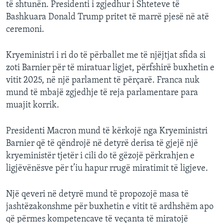
të shtunën. Presidenti i zgjedhur i Shteteve të
Bashkuara Donald Trump pritet të marrë pjesë në atë
ceremoni.
Kryeministri i ri do të përballet me të njëjtjat sfida si
zoti Barnier për të miratuar ligjet, përfshirë buxhetin e
vitit 2025, në një parlament të përçarë. Franca nuk
mund të mbajë zgjedhje të reja parlamentare para
muajit korrik.
Presidenti Macron mund të kërkojë nga Kryeministri
Barnier që të qëndrojë në detyrë derisa të gjejë një
kryeministër tjetër i cili do të gëzojë përkrahjen e
ligjëvënësve për t’iu hapur rrugë miratimit të ligjeve.
Një qeveri në detyrë mund të propozojë masa të
jashtëzakonshme për buxhetin e vitit të ardhshëm apo
që përmes kompetencave të veçanta të miratojë