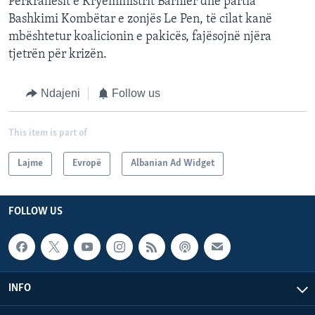
Përkrahësit e Kryeministrit Barnier dhe partia
Bashkimi Kombëtar e zonjës Le Pen, të cilat kanë
mbështetur koalicionin e pakicës, fajësojnë njëra
tjetrën për krizën.
Ndajeni
Follow us
This item is part of
Lajme
Evropë
Albanian Ad Widget
FOLLOW US
INFO