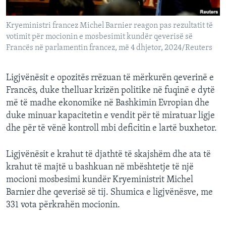
INTERVISTA
Kryeministri francez Michel Barnier reagon pas rezultatit të
DITARI
votimit për mocionin e mosbesimit kundër qeverisë së
Francës në parlamentin francez, më 4 dhjetor, 2024/Reuters
Ligjvënësit e opozitës rrëzuan të mërkurën qeverinë e
Francës, duke thelluar krizën politike në fuqinë e dytë
më të madhe ekonomike në Bashkimin Evropian dhe
duke minuar kapacitetin e vendit për të miratuar ligje
dhe për të vënë kontroll mbi deficitin e lartë buxhetor.
Ligjvënësit e krahut të djathtë të skajshëm dhe ata të
krahut të majtë u bashkuan në mbështetje të një
mocioni mosbesimi kundër Kryeministrit Michel
Barnier dhe qeverisë së tij. Shumica e ligjvënësve, me
331 vota përkrahën mocionin.