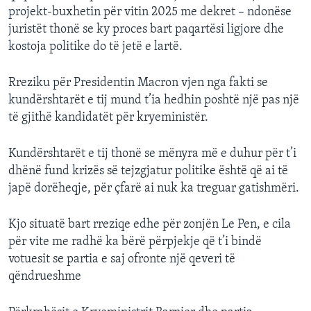
projekt-buxhetin për vitin 2025 me dekret – ndonëse
juristët thonë se ky proces bart paqartësi ligjore dhe
kostoja politike do të jetë e lartë.
Rreziku për Presidentin Macron vjen nga fakti se
kundërshtarët e tij mund t’ia hedhin poshtë një pas një
të gjithë kandidatët për kryeministër.
Kundërshtarët e tij thonë se mënyra më e duhur për t’i
dhënë fund krizës së tejzgjatur politike është që ai të
japë dorëheqje, për çfarë ai nuk ka treguar gatishmëri.
Kjo situatë bart rreziqe edhe për zonjën Le Pen, e cila
për vite me radhë ka bërë përpjekje që t’i bindë
votuesit se partia e saj ofronte një qeveri të
qëndrueshme