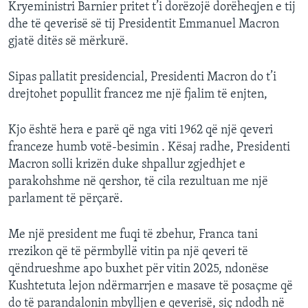
Kryeministri Barnier pritet t’i dorëzojë dorëheqjen e tij
dhe të qeverisë së tij Presidentit Emmanuel Macron
gjatë ditës së mërkurë.
Sipas pallatit presidencial, Presidenti Macron do t’i
drejtohet popullit francez me një fjalim të enjten,
Kjo është hera e parë që nga viti 1962 që një qeveri
franceze humb votë-besimin . Kësaj radhe, Presidenti
Macron solli krizën duke shpallur zgjedhjet e
parakohshme në qershor, të cila rezultuan me një
parlament të përçarë.
Me një president me fuqi të zbehur, Franca tani
rrezikon që të përmbyllë vitin pa një qeveri të
qëndrueshme apo buxhet për vitin 2025, ndonëse
Kushtetuta lejon ndërmarrjen e masave të posaçme që
do të parandalonin mbylljen e qeverisë, siç ndodh në