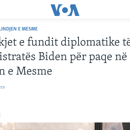
LINDJEN E MESME
kjet e fundit diplomatike t
stratës Biden për paqe në
en e Mesme
ers