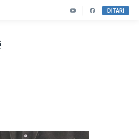
DITARI
ë