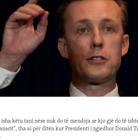
 isha këtu tani nëse nuk do të mendoja se kjo gjë do të ish
anarit", tha ai për ditën kur Presidenti i zgjedhur Donald 
.