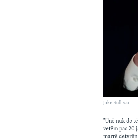
Jake Sullivan
"Unë nuk do të
vetëm pas 20 j
marrë detyrën