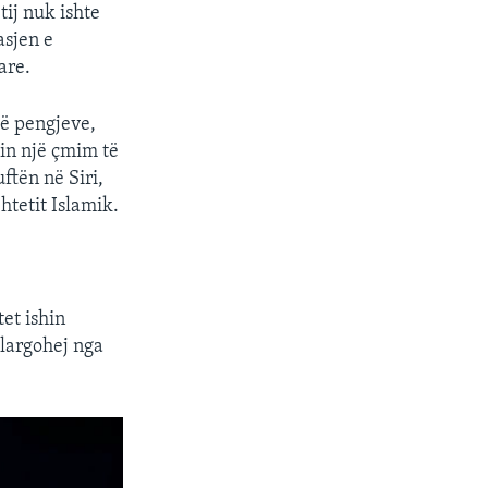
tij nuk ishte
asjen e
are.
ë pengjeve,
in një çmim të
ftën në Siri,
htetit Islamik.
et ishin
 largohej nga