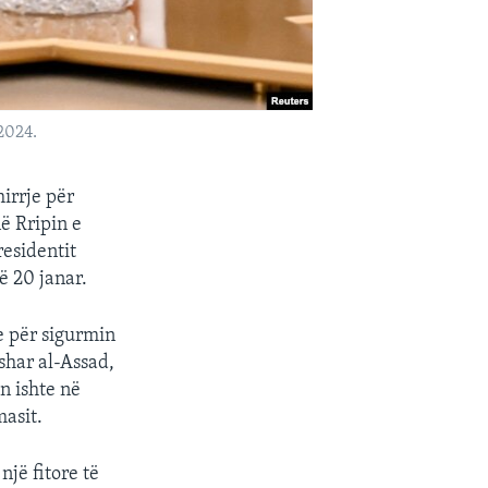
2024.
irrje për
ë Rripin e
residentit
ë 20 janar.
e për sigurmin
ashar al-Assad,
n ishte në
masit.
një fitore të