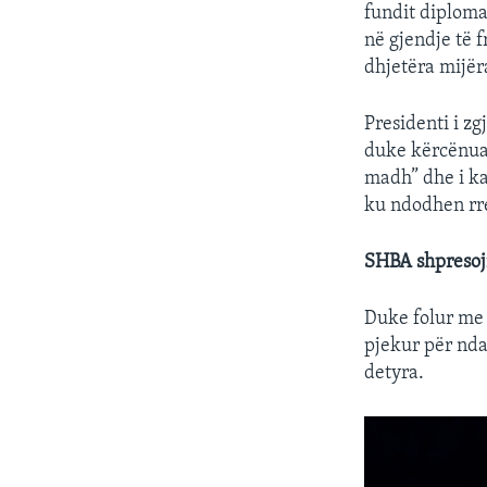
fundit diplomat
në gjendje të 
dhjetëra mijër
Presidenti i z
duke kërcënuar
madh” dhe i ka
ku ndodhen rre
SHBA shpresoj
Duke folur me 
pjekur për nda
detyra.