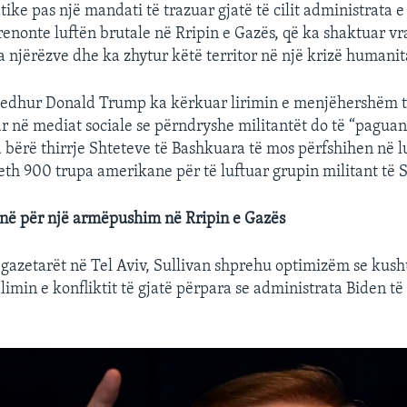
ike pas një mandati të trazuar gjatë të cilit administrata e 
frenonte luftën brutale në Rripin e Gazës, që ka shaktuar vr
a njërëzve dhe ka zhytur këtë territor në një krizë humanit
gjedhur Donald Trump ka kërkuar lirimin e menjëhershëm t
 në mediat sociale se përndryshe militantët do të “paguan
 bërë thirrje Shteteve të Bashkuara të mos përfshihen në lu
th 900 trupa amerikane për të luftuar grupin militant të S
në për një armëpushim në Rripin e Gazës
gazetarët në Tel Aviv, Sullivan shprehu optimizëm se kusht
limin e konfliktit të gjatë përpara se administrata Biden të