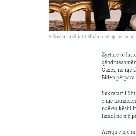
Sekretari i Shtetit Blinken në një takim 
Zyrtarë të lar
qëndrueshmëri 
Gazës, në një 
Biden përpara 
Sekretari i Sh
e një tranzicio
ndërsa këshillt
Izrael në një 
Arritja e një m