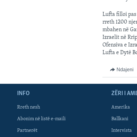
Lufta filloi pa
rreth 1200 nje
mbahen në Gaz
Izraelit në Rri
Ofensiva e Izr
Lufta e Dytë B
Ndajeni
INFO
ZËRI I AM
Rreth nesh
Amerika
Abonim në listë e-maili
Ballkani
Partnerët
Intervista
Learning English