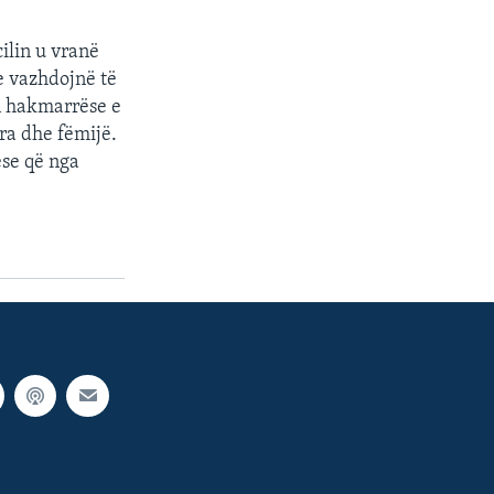
cilin u vranë
e vazhdojnë të
n hakmarrëse e
gra dhe fëmijë.
ese që nga