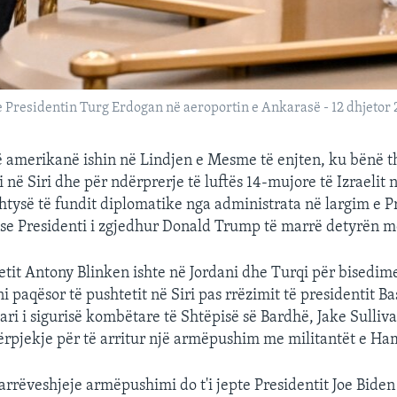
me Presidentin Turg Erdogan në aeroportin e Ankarasë - 12 dhjetor 
të amerikanë ishin në Lindjen e Mesme të enjten, ku bënë th
në Siri dhe për ndërprerje të luftës 14-mujore të Izraelit n
shtysë të fundit diplomatike nga administrata në largim e P
se Presidenti i zgjedhur Donald Trump të marrë detyrën m
tetit Antony Blinken ishte në Jordani dhe Turqi për bisedim
ni paqësor të pushtetit në Siri pas rrëzimit të presidentit B
ari i sigurisë kombëtare të Shtëpisë së Bardhë, Jake Sulliva
përpjekje për të arritur një armëpushim me militantët e Ha
arrëveshjeje armëpushimi do t'i jepte Presidentit Joe Biden 