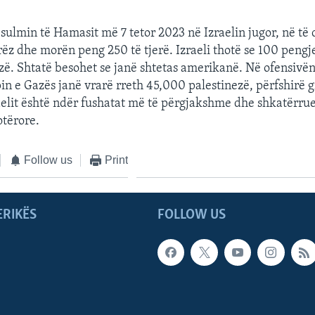
s sulmin të Hamasit më 7 tetor 2023 në Izraelin jugor, në të 
rëz dhe morën peng 250 të tjerë. Izraeli thotë se 100 pengj
ë. Shtatë besohet se janë shtetas amerikanë. Në ofensivë
pin e Gazës janë vrarë rreth 45,000 palestinezë, përfshirë 
aelit është ndër fushatat më të përgjakshme dhe shkatërru
otërore.
Follow us
Print
ERIKËS
FOLLOW US