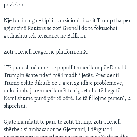
pozicioni.
Një burim nga ekipi i tranzicionit i zotit Trump tha për
agjencinë Reuters se zoti Grenell do të fokusohet
gjithashtu tek tensionet në Ballkan.
Zoti Grenell reagoi në platformën X:
"Të punosh në emër të popullit amerikan për Donald
Trumpin është nderi më i madh i jetës. Presidenti
Trump është dikush që u gjen zgjidhje problemeve,
duke i mbajtur amerikanët të sigurt dhe të begatë.
Kemi shumë punë për të bërë. Le të fillojmë punën", u
shpreh ai.
Gjatë mandatit të parë të zotit Trump, zoti Grenell
shërbeu si ambasador në Gjermani, i dërguar i