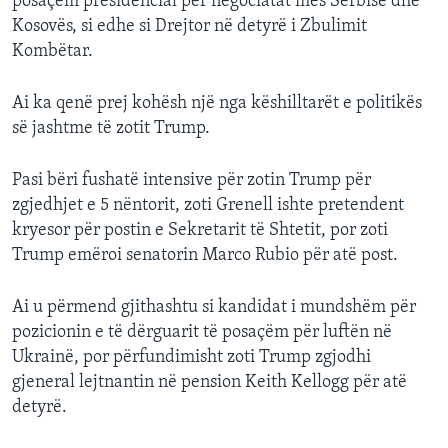
posaçëm presidencial për negociatat mes Serbisë dhe
Kosovës, si edhe si Drejtor në detyrë i Zbulimit
Kombëtar.
Ai ka qenë prej kohësh një nga këshilltarët e politikës
së jashtme të zotit Trump.
Pasi bëri fushatë intensive për zotin Trump për
zgjedhjet e 5 nëntorit, zoti Grenell ishte pretendent
kryesor për postin e Sekretarit të Shtetit, por zoti
Trump emëroi senatorin Marco Rubio për atë post.
Ai u përmend gjithashtu si kandidat i mundshëm për
pozicionin e të dërguarit të posaçëm për luftën në
Ukrainë, por përfundimisht zoti Trump zgjodhi
gjeneral lejtnantin në pension Keith Kellogg për atë
detyrë.