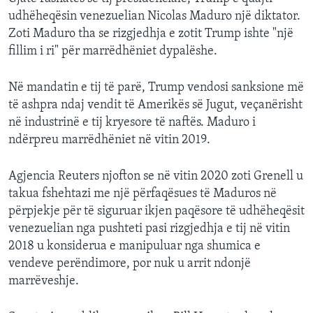
udhëheqësin venezuelian Nicolas Maduro një diktator.
Zoti Maduro tha se rizgjedhja e zotit Trump ishte "një
fillim i ri" për marrëdhëniet dypalëshe.
Në mandatin e tij të parë, Trump vendosi sanksione më
të ashpra ndaj vendit të Amerikës së Jugut, veçanërisht
në industrinë e tij kryesore të naftës. Maduro i
ndërpreu marrëdhëniet në vitin 2019.
Agjencia Reuters njofton se në vitin 2020 zoti Grenell u
takua fshehtazi me një përfaqësues të Maduros në
përpjekje për të siguruar ikjen paqësore të udhëheqësit
venezuelian nga pushteti pasi rizgjedhja e tij në vitin
2018 u konsiderua e manipuluar nga shumica e
vendeve perëndimore, por nuk u arrit ndonjë
marrëveshje.