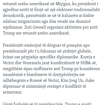
votuesit arabo-amerikanë në Miçigan, ku presidenti i
zgjedhur arriti të fitojë në një elektorat tradicionalisht
demokratik, pavarësisht se në të kaluarën ai kishte
ndaluar imigracionin nga disa vende me shumicë
myslimane. Zoti Grenell organizoi aktivitete pro zotit
Trump me votuesit arabo-amerikanë.
Presidentët emërojnë të dërguar të posaçëm apo
presidencialë për t'u fokusuar në çështjet globale,
krizat ose përpjekje specifike diplomatike. Koreja e
Veriut dhe Venezuela janë kundërshtarë të SHBA-së,
megjithëse sipas njoftimeve zoti Trump po konsideron
mundësinë e bisedimeve të drejtpërdrejta me
udhëheqësin e Koresë së Veriut, Kim Jong Un, duke
shpresuar të minimizojë rreziqet e konfliktit të
armatosur.
Gjatë fushatës së tij presidenciale, Trump e quajti