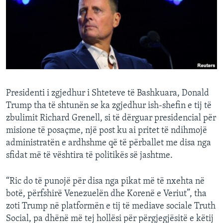
INTERVISTA
DITARI
Presidenti i zgjedhur i Shteteve të Bashkuara, Donald
Trump tha të shtunën se ka zgjedhur ish-shefin e tij të
zbulimit Richard Grenell, si të dërguar presidencial për
misione të posaçme, një post ku ai pritet të ndihmojë
administratën e ardhshme që të përballet me disa nga
sfidat më të vështira të politikës së jashtme.
“Ric do të punojë për disa nga pikat më të nxehta në
botë, përfshirë Venezuelën dhe Korenë e Veriut”, tha
zoti Trump në platformën e tij të mediave sociale Truth
Social, pa dhënë më tej hollësi për përgjegjësitë e këtij