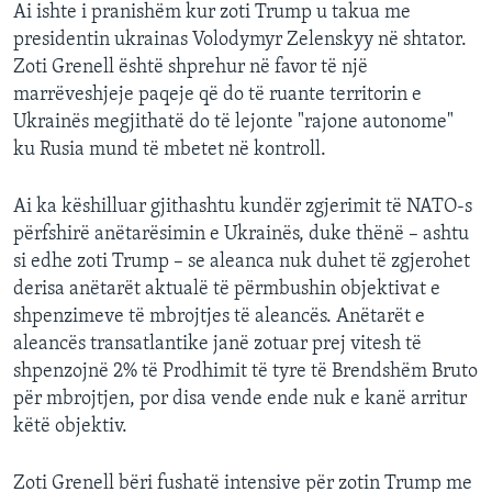
Ai ishte i pranishëm kur zoti Trump u takua me
presidentin ukrainas Volodymyr Zelenskyy në shtator.
Zoti Grenell është shprehur në favor të një
marrëveshjeje paqeje që do të ruante territorin e
Ukrainës megjithatë do të lejonte "rajone autonome"
ku Rusia mund të mbetet në kontroll.
Ai ka këshilluar gjithashtu kundër zgjerimit të NATO-s
përfshirë anëtarësimin e Ukrainës, duke thënë – ashtu
si edhe zoti Trump – se aleanca nuk duhet të zgjerohet
derisa anëtarët aktualë të përmbushin objektivat e
shpenzimeve të mbrojtjes të aleancës. Anëtarët e
aleancës transatlantike janë zotuar prej vitesh të
shpenzojnë 2% të Prodhimit të tyre të Brendshëm Bruto
për mbrojtjen, por disa vende ende nuk e kanë arritur
këtë objektiv.
Zoti Grenell bëri fushatë intensive për zotin Trump me