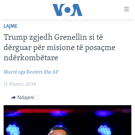
Lidhje
Kalo
në
LAJME
faqen
FAQJA KRYESORE
kryesore
Trump zgjedh Grenellin si të
KATEGORITË
Kalo
dërguar për misione të posaçme
tek
DITARI
AMERIKA
ndërkombëtare
faqja
BALLKANI
kryesore
Learning English
Marrë nga Reuters dhe AP
Kalo
EVROPA
tek
15 dhjetor, 2024
FOLLOW US
BOTA
kërkimi
Ndajeni
MJEDISI
KULTURË
Gjuhët
SHKENCË DHE TEKNOLOGJI
SHËNDETËSI