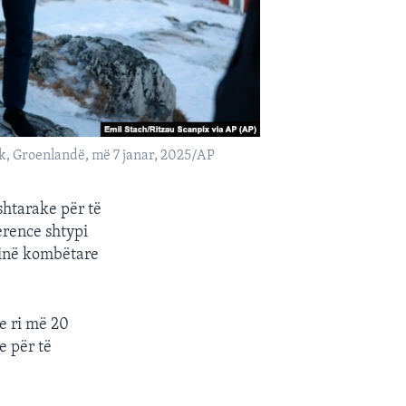
k, Groenlandë, më 7 janar, 2025/AP
shtarake për të
erence shtypi
urinë kombëtare
e ri më 20
e për të