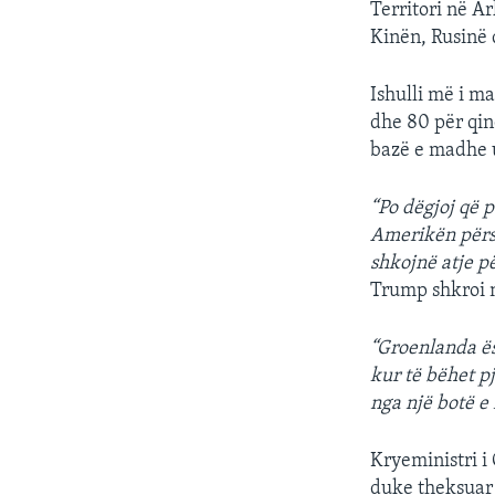
Territori në Ar
Kinën, Rusinë d
Ishulli më i m
dhe 80 për qind
bazë e madhe 
“Po dëgjoj që 
Amerikën përsë
shkojnë atje p
Trump shkroi n
“Groenlanda ës
kur të bëhet pj
nga një botë
Kryeministri i
duke theksuar n