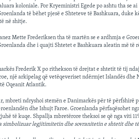
aluara koloniale. Por Kryeministri Egede po ashtu tha se ai
Groenlanda të bëhet pjesë e Shteteve të Bashkuara, duke 
të në shitje.
anez Mette Frederiksen tha të martën se e ardhmja e Groe
roenlanda dhe i quajti Shtetet e Bashkuara aleatin më të 
arkës Frederik X po rithekson të drejtat e shtetit të tij nd
roe, një arkipelag që vetëqeveriset ndërmjet Islandës dhe 
të Oqeanit Atlantik.
r, mbreti ndryshoi stemën e Danimarkës për të përfshirë p
roenlandën dhe Ishujt Faroe. Groenlanda përfaqësohet nga 
juhë të kuqe. Shpallja mbretërore theksoi se që nga viti 11
a simbolizuar legjitimitetin dhe sovranitetin e shtetit dhe 