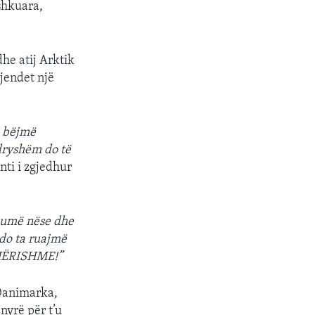
ashkuara,
he atij Arktik
gjendet një
a bëjmë
dryshëm do të
nti i zgjedhur
shumë nëse dhe
do ta ruajmë
HËRISHME!”
 Danimarka,
ënyrë për t’u