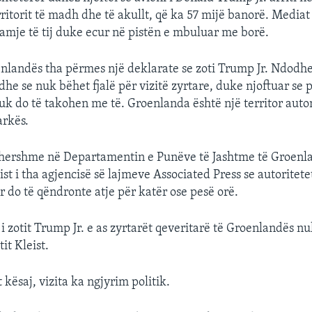
erritorit të madh dhe të akullt, që ka 57 mijë banorë. Media
mje të tij duke ecur në pistën e mbuluar me borë.
nlandës tha përmes një deklarate se zoti Trump Jr. Ndodhet
 dhe se nuk bëhet fjalë për vizitë zyrtare, duke njoftuar se 
k do të takohen me të. Groenlanda është një territor aut
arkës.
rhershme në Departamentin e Punëve të Jashtme të Groenl
t i tha agjencisë së lajmeve Associated Press se autoritetet
r do të qëndronte atje për katër ose pesë orë.
 i zotit Trump Jr. e as zyrtarët qeveritarë të Groenlandës 
it Kleist.
 kësaj, vizita ka ngjyrim politik.