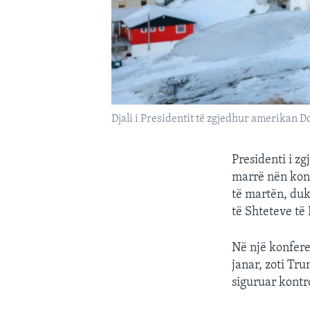
Djali i Presidentit të zgjedhur amerikan 
Presidenti i z
marrë nën kont
të martën, duk
të Shteteve të
Në një konfere
janar, zoti Tr
siguruar kontro