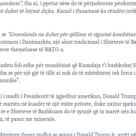
 zotohem”
, tha ai, i pyetur nëse do të përjashtonte përdorim
ë duhet të bëjmë diçka. Kanali i Panamasë ka rëndësi jeti
i se
“Groenlanda na duhet për qëllime të sigurisë kombëtar
 autonom i Danimarkës, një aleat tradicional i Shteteve të 
eteve themeluese të NATO-s.
ashtu foli edhe për mundësinë që Kanadaja t’i bashkohej S
ha se për një gjë të tillë ai nuk do të mbështetej tek forca
onomike”.
i i madh i Presidentit të zgjedhur amerikan, Donald Trump
 martën në kuadër të një vizite private, duke nxitur spek
 re e Shteteve të Bashkuara do të synojë që ta marrë nën ko
ez, të pasur me minerale.
htetëror danez njoftoi se avioni i Donald Trump Jr. arriti 