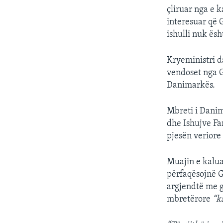
çliruar nga e k
interesuar që 
ishulli nuk ësh
Kryeministri d
vendoset nga G
Danimarkës.
Mbreti i Danim
dhe Ishujve Fa
pjesën veriore 
Muajin e kalua
përfaqësojnë G
argjendtë me g
mbretërore
“k