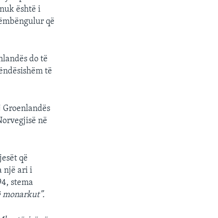
 nuk është i
këmbëngulur që
nlandës do të
rëndësishëm të
aj Groenlandës
Norvegjisë në
jesët që
një ari i
94, stema
të monarkut”.