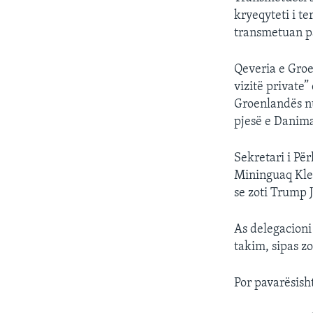
kryeqyteti i t
transmetuan pa
Qeveria e Groe
vizitë private”
Groenlandës nu
pjesë e Danim
Sekretari i Pë
Mininguaq Kleis
se zoti Trump J
As delegacioni
takim, sipas zot
Por pavarësisht