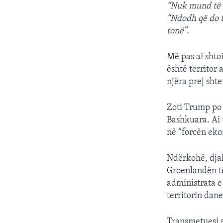
“Nuk mund të
“Ndodh që do t
tonë”
.
Më pas ai shto
është territor
njëra prej sht
Zoti Trump po 
Bashkuara. Ai t
në “forcën ek
Ndërkohë, djal
Groenlandën të
administrata e
territorin dan
Transmetuesi s