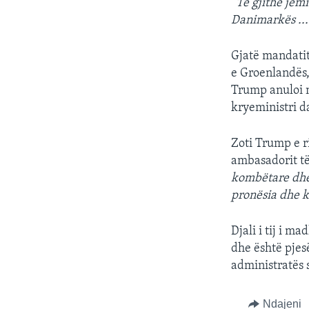
“Të gjithë jem
Danimarkës ...
Gjatë mandatit
e Groenlandës, 
Trump anuloi n
kryeministri d
Zoti Trump e r
ambasadorit t
kombëtare dhe 
pronësia dhe k
Djali i tij i m
dhe është pjesë
administratës 
Ndajeni