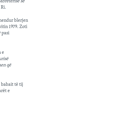
Mbretërisë së
 Ri.
rmendur blerjen
itin 1979. Zoti
 pasi
n e
urisë
hen që
babait të tij
arët e