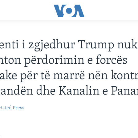
enti i zgjedhur Trump nuk
hton përdorimin e forcës
ake për të marrë nën kontr
landën dhe Kanalin e Pan
iated Press