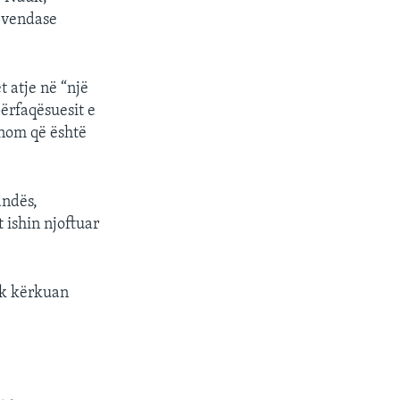
t vendase
 atje në “një
përfaqësuesit e
onom që është
andës,
 ishin njoftuar
nuk kërkuan