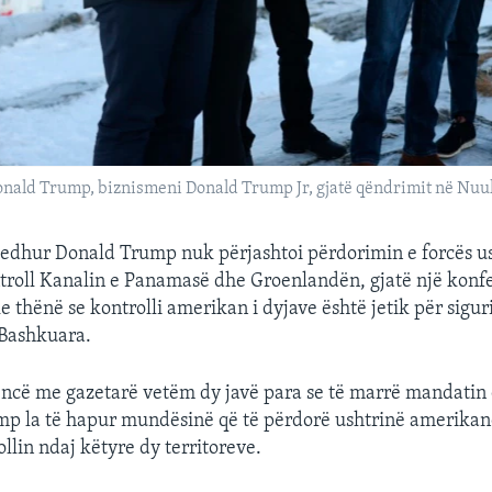
Donald Trump, biznismeni Donald Trump Jr, gjatë qëndrimit në Nuu
gjedhur Donald Trump nuk përjashtoi përdorimin e forcës u
roll Kanalin e Panamasë dhe Groenlandën, gjatë një konf
e thënë se kontrolli amerikan i dyjave është jetik për sig
 Bashkuara.
ncë me gazetarë vetëm dy javë para se të marrë mandatin 
ump la të hapur mundësinë që të përdorë ushtrinë amerikan
llin ndaj këtyre dy territoreve.