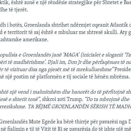
ktik, është zonë e një rëndësie strategjike për Shtetet e B
he të tjerët.
adh i botës, Groenlanda shtrihet ndërmjet oqeanit Atlantik d
 e territorit të saj është e mbuluar me shtresë akulli. Aty 
ushtarake amerikane.
popullsia e Groenlandës janë ‘MAGA’ (inicialet e sloganit ‘T
ri të madhërishme’. Djali im, Don Jr dhe përfaqësues të n
ër të vizituar disa nga pjesët më të mrekullueshme”
Preside
ë një postim në platformën e tij sociale të hënën mbrëma.
htë një vend i mahnitshëm dhe banorët do të përfitojnë 
esë e shtetit tonë”
, shkroi zoti Trump.
“Do ta mbrojmë dhe 
 e rrezikshme. TA BËJMË GROENLANDËN SËRISH TË MAD
 Groenlandës Mute Egede ka bërë thirrje për pavarësi nga
ë fjalimin e tij të Vitit të Ri se pavarësia do të ishte një m