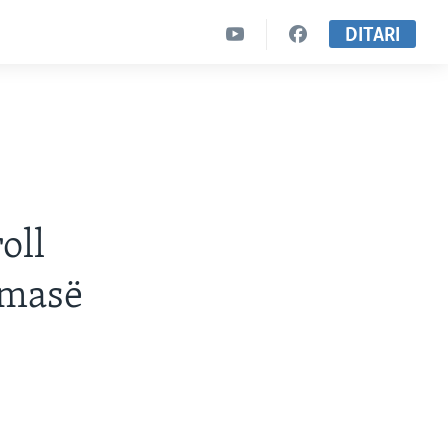
DITARI
oll
amasë