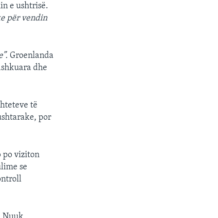
in e ushtrisë.
ke për vendin
e”.
Groenlanda
Bashkuara dhe
hteteve të
 ushtarake, por
 po viziton
ulime se
ntroll
në Nuuk,