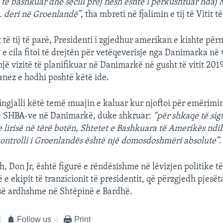
i të bashkuar dhe secili prej nesh është i përkushtuar ndaj 
. deri në Groenlandë”
, tha mbreti në fjalimin e tij të Vitit të
 të tij të parë, Presidenti i zgjedhur amerikan e kishte pë
e cila fitoi të drejtën për vetëqeverisje nga Danimarka në v
jë vizitë të planifikuar në Danimarkë në gusht të vitit 2019
anez e hodhi poshtë këtë ide.
ingjalli këtë temë muajin e kaluar kur njoftoi për emërimi
ë SHBA-ve në Danimarkë, duke shkruar:
“për shkaqe të sig
lirisë në tërë botën, Shtetet e Bashkuara të Amerikës ndi
ontrolli i Groenlandës është një domosdoshmëri absolute”
.
adh, Don Jr, është figurë e rëndësishme në lëvizjen politike të 
 e ekipit të tranzicionit të presidentit, që përzgjedh pjesët
së ardhshme në Shtëpinë e Bardhë.
Follow us
Print