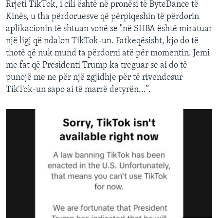
Rrjeti TikTok, i cili është në pronësi të ByteDance të
Kinës, u tha përdoruesve që përpiqeshin të përdorin
aplikacionin të shtuan vonë se "në SHBA është miratuar
një ligj që ndalon TikTok-un. Fatkeqësisht, kjo do të
thotë që nuk mund ta përdorni atë për momentin. Jemi
me fat që Presidenti Trump ka treguar se ai do të
punojë me ne për një zgjidhje për të rivendosur
TikTok-un sapo ai të marrë detyrën...”.