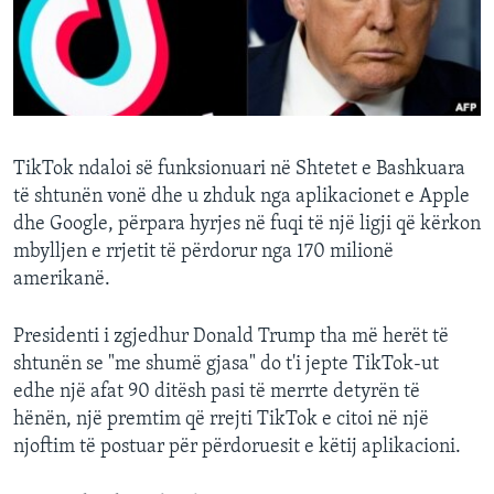
INTERVISTA
DITARI
TikTok ndaloi së funksionuari në Shtetet e Bashkuara
të shtunën vonë dhe u zhduk nga aplikacionet e Apple
dhe Google, përpara hyrjes në fuqi të një ligji që kërkon
mbylljen e rrjetit të përdorur nga 170 milionë
amerikanë.
Presidenti i zgjedhur Donald Trump tha më herët të
shtunën se "me shumë gjasa" do t'i jepte TikTok-ut
edhe një afat 90 ditësh pasi të merrte detyrën të
hënën, një premtim që rrejti TikTok e citoi në një
njoftim të postuar për përdoruesit e këtij aplikacioni.