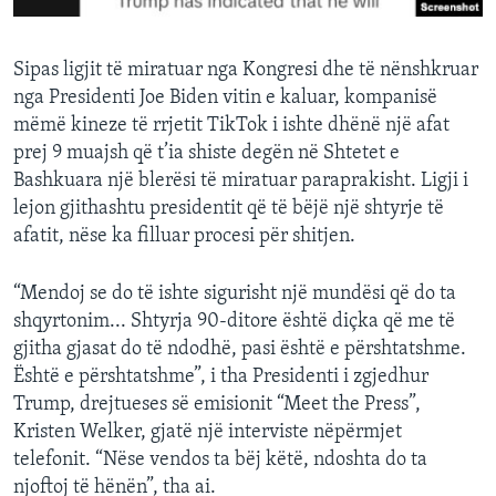
Sipas ligjit të miratuar nga Kongresi dhe të nënshkruar
nga Presidenti Joe Biden vitin e kaluar, kompanisë
mëmë kineze të rrjetit TikTok i ishte dhënë një afat
prej 9 muajsh që t’ia shiste degën në Shtetet e
Bashkuara një blerësi të miratuar paraprakisht. Ligji i
lejon gjithashtu presidentit që të bëjë një shtyrje të
afatit, nëse ka filluar procesi për shitjen.
“Mendoj se do të ishte sigurisht një mundësi që do ta
shqyrtonim... Shtyrja 90-ditore është diçka që me të
gjitha gjasat do të ndodhë, pasi është e përshtatshme.
Është e përshtatshme”, i tha Presidenti i zgjedhur
Trump, drejtueses së emisionit “Meet the Press”,
Kristen Welker, gjatë një interviste nëpërmjet
telefonit. “Nëse vendos ta bëj këtë, ndoshta do ta
njoftoj të hënën”, tha ai.