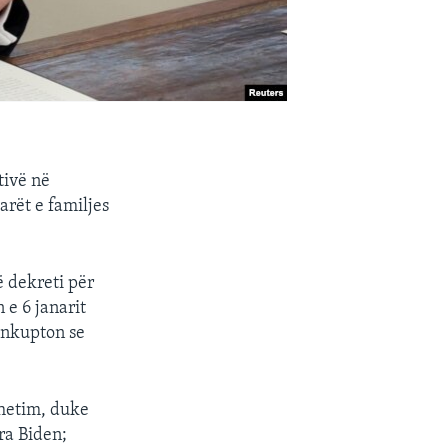
tivë në
arët e familjes
ë dekreti për
 e 6 janarit
nënkupton se
 hetim, duke
ra Biden;