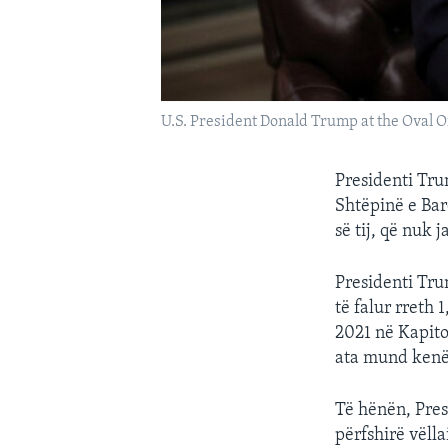
U.S. President Donald Trump at the Oval O
Presidenti Tru
Shtëpinë e Bar
së tij, që nuk 
Presidenti Tru
të falur rreth
2021 në Kapito
ata mund kenë 
Të hënën, Presi
përfshirë vëlla