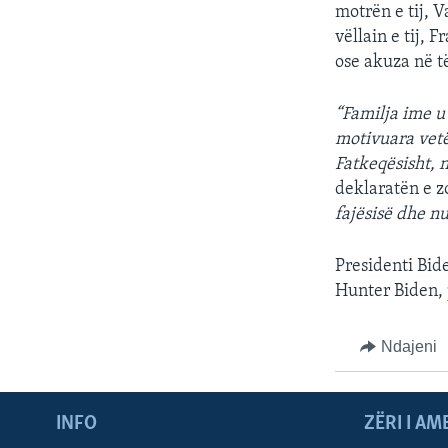
motrën e tij, 
vëllain e tij,
ose akuza në 
“Familja ime u
motivuara vetë
Fatkeqësisht, 
deklaratën e z
fajësisë dhe nu
Presidenti Bide
Hunter Biden, p
Ndajeni
INFO
ZËRI I AM