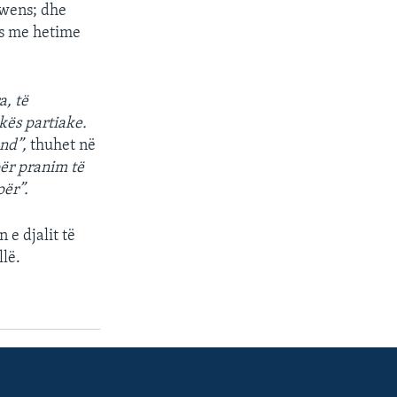
Owens; dhe
es me hetime
a, të
kës partiake.
nd”,
thuhet në
për pranim të
për”.
 e djalit të
llë.