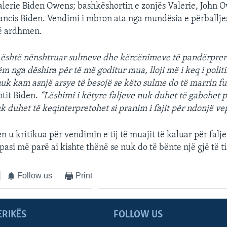
Valerie Biden Owens; bashkëshortin e zonjës Valerie, John 
 Francis Biden. Vendimi i mbron ata nga mundësia e përballj
të ardhmen.
 është nënshtruar sulmeve dhe kërcënimeve të pandërprer
m nga dëshira për të më goditur mua, lloji më i keq i politi
nuk kam asnjë arsye të besojë se këto sulme do të marrin fu
otit Biden.
“Lëshimi i këtyre faljeve nuk duhet të gabohet 
k duhet të keqinterpretohet si pranim i fajit për ndonjë ve
n u kritikua për vendimin e tij të muajit të kaluar për faljen
asi më parë ai kishte thënë se nuk do të bënte një gjë të ti
Follow us
Print
ERIKËS
FOLLOW US