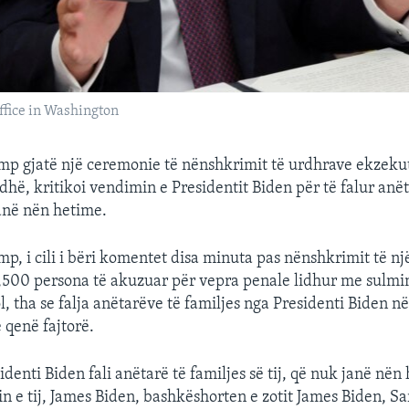
ffice in Washington
mp gjatë një ceremonie të nënshkrimit të urdhrave ekzeku
dhë, kritikoi vendimin e Presidentit Biden për të falur anët
janë nën hetime.
mp, i cili i bëri komentet disa minuta pas nënshkrimit të nj
 1,500 persona të akuzuar për vepra penale lidhur me sulmin
l, tha se falja anëtarëve të familjes nga Presidenti Biden 
qenë fajtorë.
denti Biden fali anëtarë të familjes së tij, që nuk janë nën
in e tij, James Biden, bashkëshorten e zotit James Biden, Sa