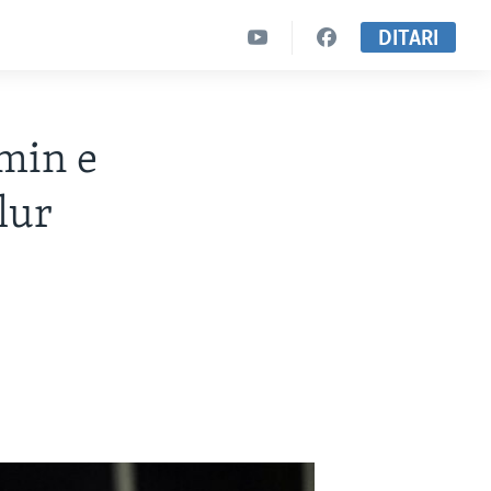
DITARI
min e
lur