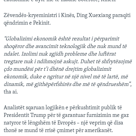
Zëvendës-kryeministri i Kinës, Ding Xuexiang paraqiti
qëndrimin e Pekinit.
“Globalizimi ekonomik është rezultat i përparimit
shoqëror dhe avancimit teknologjik dhe nuk mund të
ndalet. Izolimi nuk zgjidh probleme dhe luftërat
tregtare nuk i ndihmojnë askujt. Duhet të shfrytëzojmë
çdo mundësi për t’i dhënë drejtim globalizimit
ekonomik, duke e ngritur në një nivel më të lartë, më
dinamik, më gjithëpërfshirës dhe më të qëndrueshëm”
,
tha ai.
Analistët sqaruan logjikën e përkushtimit publik të
Presidentit Trump për të garantuar furnizimin me gaz
natyror të lëngshëm të Evropës – një veprim që disa
thonë se mund të rrisë çmimet për amerikanët.