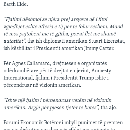
Barth Eide.
“Fjalimi dëshmoi se njëra prej arsyeve që i fitoi
zgjedhjet është aftësia e tij për të folur zëshëm. Mund
të mos pajtoheni me të gjitha, por ai flet me shumë
autoritet”,
tha ish diplomati amerikan Stuart Eizenstat,
ish këshilltar i Presidentit amerikan Jimmy Carter.
Për Agnes Callamard, drejtuesen e organizatës
ndërkombëtare për të drejtat e njeriut, Amnesty
International, fjalimi i Presidentit Trump ishte i
përqendruar në vizionin amerikan.
“Ishte një fjalim i përqendruar vetëm në vizionin
amerikan. Asgjë për pjesën tjetër të botës”
, tha ajo.
Forumi Ekonomik Botëror i mbyll punimet të premten