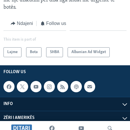
me një diskutim për disa nga sfidat më urgjente të
botës.
Ndajeni
Follow us
This item is part of
Lajme
Bota
SHBA
Albanian Ad Widget
FOLLOW US
INFO
ZËRI I AMERIKËS
DITARI