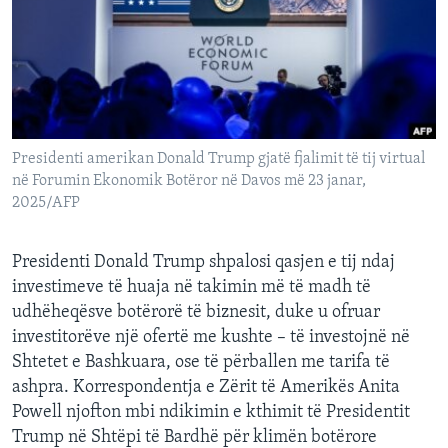
INTERVISTA
DITARI
Presidenti amerikan Donald Trump gjatë fjalimit të tij virtual
në Forumin Ekonomik Botëror në Davos më 23 janar,
2025/AFP
Presidenti Donald Trump shpalosi qasjen e tij ndaj
investimeve të huaja në takimin më të madh të
udhëheqësve botërorë të biznesit, duke u ofruar
investitorëve një ofertë me kushte – të investojnë në
Shtetet e Bashkuara, ose të përballen me tarifa të
ashpra. Korrespondentja e Zërit të Amerikës Anita
Powell njofton mbi ndikimin e kthimit të Presidentit
Trump në Shtëpi të Bardhë për klimën botërore