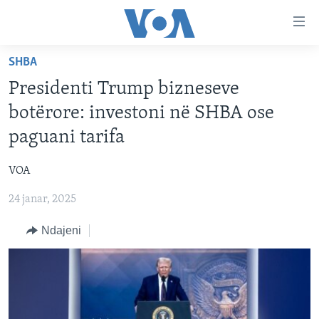
Lidhje
Kalo
në
SHBA
faqen
FAQJA KRYESORE
kryesore
Presidenti Trump bizneseve
KATEGORITË
Kalo
botërore: investoni në SHBA ose
tek
DITARI
AMERIKA
paguani tarifa
faqja
BALLKANI
kryesore
Learning English
VOA
Kalo
EVROPA
tek
24 janar, 2025
FOLLOW US
BOTA
kërkimi
Ndajeni
MJEDISI
KULTURË
Gjuhët
SHKENCË DHE TEKNOLOGJI
SHËNDETËSI