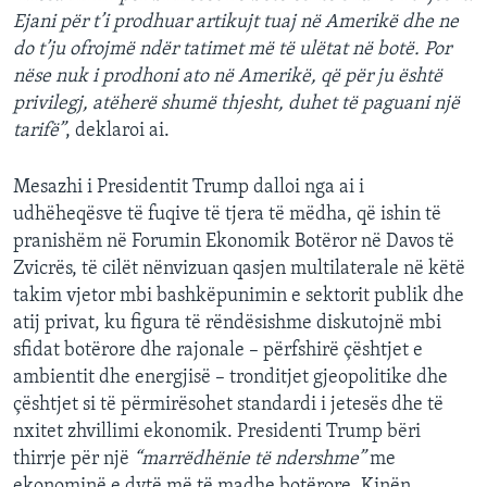
Ejani për t’i prodhuar artikujt tuaj në Amerikë dhe ne
do t’ju ofrojmë ndër tatimet më të ulëtat në botë. Por
nëse nuk i prodhoni ato në Amerikë, që për ju është
privilegj, atëherë shumë thjesht, duhet të paguani një
tarifë”
, deklaroi ai.
Mesazhi i Presidentit Trump dalloi nga ai i
udhëheqësve të fuqive të tjera të mëdha, që ishin të
pranishëm në Forumin Ekonomik Botëror në Davos të
Zvicrës, të cilët nënvizuan qasjen multilaterale në këtë
takim vjetor mbi bashkëpunimin e sektorit publik dhe
atij privat, ku figura të rëndësishme diskutojnë mbi
sfidat botërore dhe rajonale – përfshirë çështjet e
ambientit dhe energjisë – tronditjet gjeopolitike dhe
çështjet si të përmirësohet standardi i jetesës dhe të
nxitet zhvillimi ekonomik. Presidenti Trump bëri
thirrje për një
“marrëdhënie të ndershme”
me
ekonominë e dytë më të madhe botërore, Kinën.