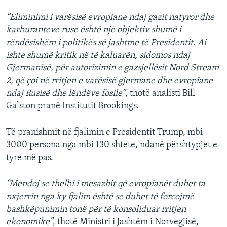
“Eliminimi i varësisë evropiane ndaj gazit natyror dhe
karburanteve ruse është një objektiv shumë i
rëndësishëm i politikës së jashtme të Presidentit. Ai
ishte shumë kritik në të kaluarën, sidomos ndaj
Gjermanisë, për autorizimin e gazsjellësit Nord Stream
2, që çoi në rritjen e varësisë gjermane dhe evropiane
ndaj Rusisë dhe lëndëve fosile”
, thotë analisti Bill
Galston pranë Institutit Brookings.
Të pranishmit në fjalimin e Presidentit Trump, mbi
3000 persona nga mbi 130 shtete, ndanë përshtypjet e
tyre më pas.
“Mendoj se thelbi i mesazhit që evropianët duhet ta
nxjerrin nga ky fjalim është se duhet të forcojmë
bashkëpunimin tonë për të konsoliduar rritjen
ekonomike”
, thotë Ministri i Jashtëm i Norvegjisë,