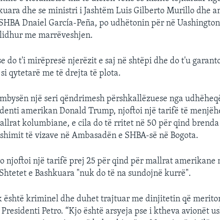
kuara dhe se ministri i Jashtëm Luis Gilberto Murillo dhe 
SHBA Dnaiel García-Peña, po udhëtonin për në Uashington
të lidhur me marrëveshjen.
 do t'i mirëpresë njerëzit e saj në shtëpi dhe do t'u garant
si qytetarë me të drejta të plota.
mbysën një seri qëndrimesh përshkallëzuese nga udhëheqës
denti amerikan Donald Trump, njoftoi një tarifë të menjë
allrat kolumbiane, e cila do të rritet në 50 për qind brenda
ëshimit të vizave në Ambasadën e SHBA-së në Bogota.
ro njoftoi një tarifë prej 25 për qind për mallrat amerikan
Shtetet e Bashkuara "nuk do të na sundojnë kurrë".
 është kriminel dhe duhet trajtuar me dinjitetin që merito
 Presidenti Petro. “Kjo është arsyeja pse i ktheva avionët u