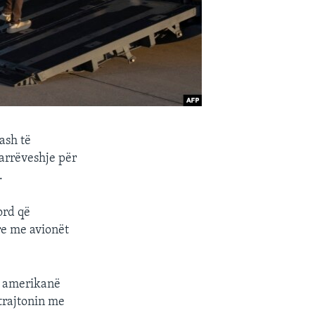
ash të
arrëveshje për
.
ord që
re me avionët
ë amerikanë
trajtonin me