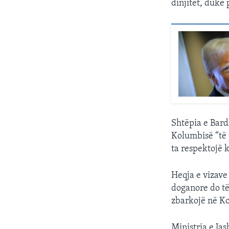
dinjitet, duke
Shtëpia e Bard
Kolumbisë “të
ta respektojë 
Heqja e vizave
doganore do të
zbarkojë në Ko
Ministria e Ja