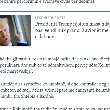
 përfshirë përdorimin e avionëve civilë për dëbimet.
LEXONI EDHE KËTË
Presidenti Trump njofton masa nda
pasi vendi nuk pranoi 2 avionët me
e dëbuar
hë tha gjithashtu se do të mbajë tarifa dhe sanksione të re
 pezulluara dhe nuk do të nënshkruhen, përveç nëse Kolum
këtë marrëveshje”.
 kundër disa zyrtarëve kolumbianë, si dhe kontrollet e zgj
 mbeten në fuqi, derisa avioni i parë me emigrantë kolumb
lumbi, tha Shtëpia e Bardhë.
shtme e Kolumbisë tha të dielën vonë se kishte tejkaluar ng