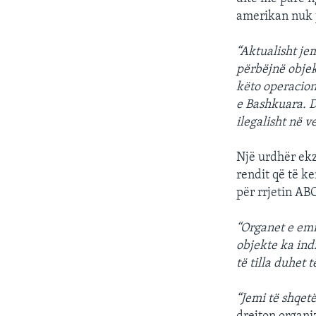
amerikan nuk j
“Aktualisht je
përbëjnë objek
këto operacion
e Bashkuara. D
ilegalisht në 
Një urdhër ek
rendit që të k
për rrjetin ABC
“Organet e emi
objekte ka ind
të tilla duhet 
“Jemi të shqetë