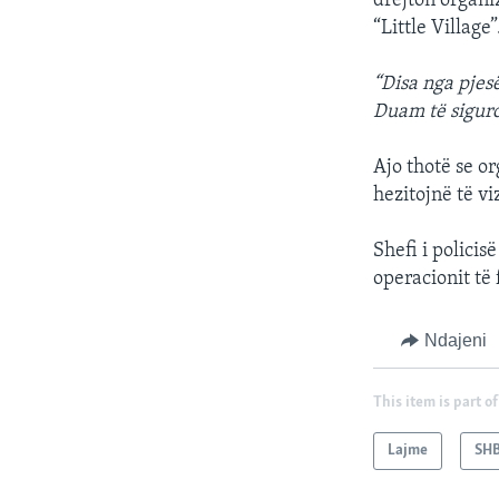
drejton organi
“Little Village”
“Disa nga pjes
Duam të siguro
Ajo thotë se o
hezitojnë të viz
Shefi i policis
operacionit të
Ndajeni
This item is part of
Lajme
SH