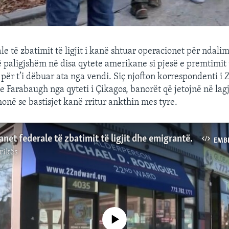
e të zbatimit të ligjit i kanë shtuar operacionet për ndalim
 paligjshëm në disa qytete amerikane si pjesë e premtimit 
ër t’i dëbuar ata nga vendi. Siç njofton korrespondenti i Z
 Farabaugh nga qyteti i Çikagos, banorët që jetojnë në lagj
onë se bastisjet kanë rritur ankthin mes tyre.
Çikago, organet federale të zbatimit të ligjit dhe emigrantët e paligjshëm
EMB
rikës
No media source currently available