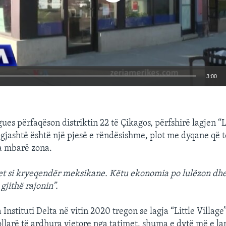
3:00
EMBED
es përfaqëson distriktin 22 të Çikagos, përfshirë lagjen “Li
 gjashtë është një pjesë e rëndësishme, plot me dyqane që 
a mbarë zona.
Auto
240p
360p
480p
et si kryeqendër meksikane. Këtu ekonomia po lulëzon dhe
gjithë rajonin”.
720p
1080p
Instituti Delta në vitin 2020 tregon se lagja “Little Village
llarë të ardhura vjetore nga tatimet, shuma e dytë më e la