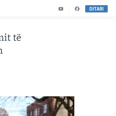
DITARI
it të
m