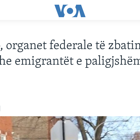
, organet federale të zbatim
 dhe emigrantët e paligjshë