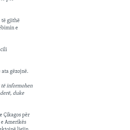
të gjithë
dëbimin e
cili
 ata gëzojnë.
t të informohen
 derë, duke
 e Çikagos për
n e Amerikës
ktojnë ligjin