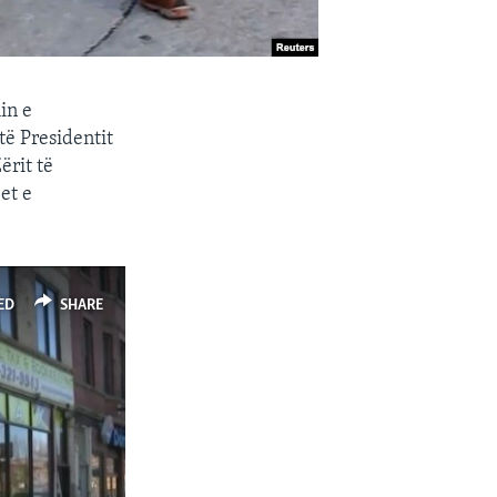
in e
të Presidentit
ërit të
et e
ED
SHARE