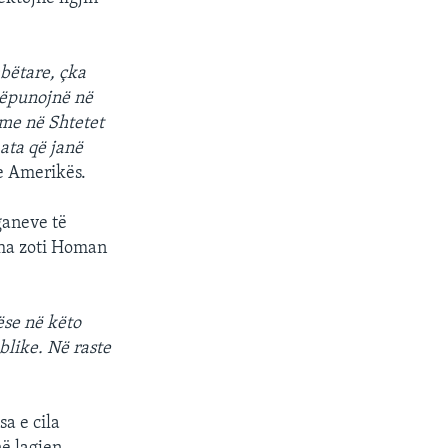
bëtare, çka
këpunojnë në
ime në Shtetet
ata që janë
 e Amerikës.
ganeve të
 tha zoti Homan
ëse në këto
blike. Në raste
sa e cila