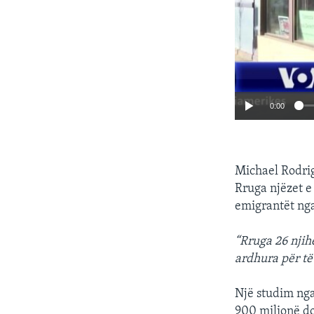
0:00
Michael Rodrigu
Rruga njëzet e
emigrantët ng
“Rruga 26 njih
ardhura për të 
Një studim nga 
900 milionë do