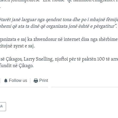
zatën jofitimprurëse “Erie House” që ndihmon emigrantët n
.
ëtarët janë larguar nga qendrat tona dhe po i mbajnë fëmijë
hemi që ata ta dinë që organizata jonë është e përgatitur”.
rganizata e saj ka zhvendosur në internet disa nga shërbime
itojnë zyrat e saj.
ë së Çikagos, Larry Snelling, njoftoi për të paktën 100 të arr
 fundit në Çikago.
Follow us
Print
BA