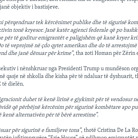
anë objektiv i bastisjeve.
mi përqendruar tek kërcënimet publike dhe të sigurisë kom
tivin tonë kryesor. Janë katër agjenci federale që po bash
e për të goditur emigrantët e paligjshëm që kanë kryer kr
o të veprojmë në çdo qytet amerikan dhe do të arrestojmë 
vend dhe janë dënuar për krime”
, tha zoti Homan për Zërin
zekutiv i nënshkruar nga Presidenti Trump u mundëson or
enë qasje në shkolla dhe kisha për të ndaluar të dyshuarit,
 të dielën.
gracionit duhet të kenë lirinë e gjykimit për të vendosur n
ividë që përbëjnë kërcënim për sigurinë kombëtare apo pu
të kenë alternativën për të bërë arrestime”.
suar për sigurinë e familjeve tona”
, thotë Cristina De La Ro