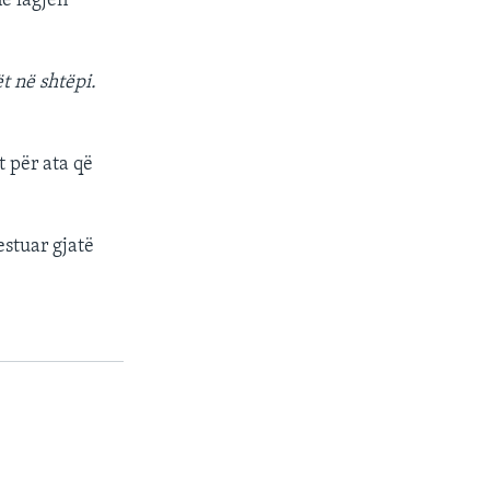
ë lagjen
t në shtëpi.
t për ata që
estuar gjatë