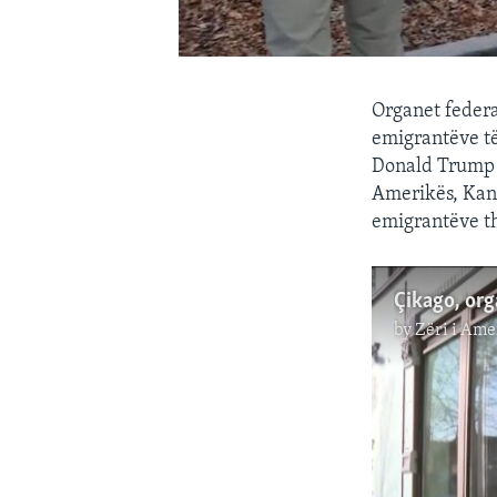
Organet federal
emigrantëve të
Donald Trump p
Amerikës, Kane
emigrantëve th
by
Zëri i Ame