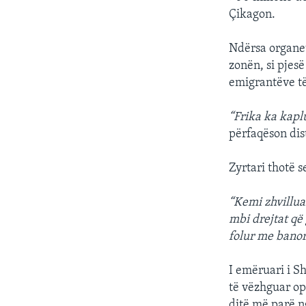
Çikagon.
Ndërsa organet
zonën, si pjes
emigrantëve të
“Frika ka kapl
përfaqëson dist
Zyrtari thotë 
“Kemi zhvillua
mbi drejtat që
folur me banorë
I emëruari i S
të vëzhguar op
ditë më parë n