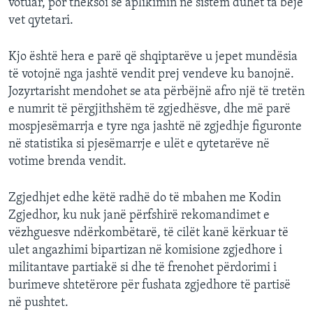
votuar, por theksoi se aplikimin në sistem duhet ta bëjë
vet qytetari.
Kjo është hera e parë që shqiptarëve u jepet mundësia
të votojnë nga jashtë vendit prej vendeve ku banojnë.
Jozyrtarisht mendohet se ata përbëjnë afro një të tretën
e numrit të përgjithshëm të zgjedhësve, dhe më parë
mospjesëmarrja e tyre nga jashtë në zgjedhje figuronte
në statistika si pjesëmarrje e ulët e qytetarëve në
votime brenda vendit.
Zgjedhjet edhe këtë radhë do të mbahen me Kodin
Zgjedhor, ku nuk janë përfshirë rekomandimet e
vëzhguesve ndërkombëtarë, të cilët kanë kërkuar të
ulet angazhimi bipartizan në komisione zgjedhore i
militantave partiakë si dhe të frenohet përdorimi i
burimeve shtetërore për fushata zgjedhore të partisë
në pushtet.