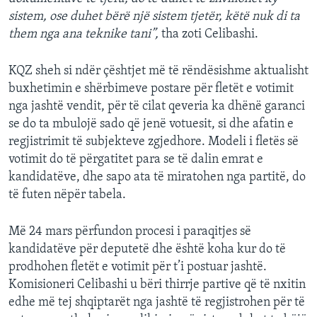
sistem, ose duhet bërë një sistem tjetër, këtë nuk di ta
them nga ana teknike tani”,
tha zoti Celibashi.
KQZ sheh si ndër çështjet më të rëndësishme aktualisht
buxhetimin e shërbimeve postare për fletët e votimit
nga jashtë vendit, për të cilat qeveria ka dhënë garanci
se do ta mbulojë sado që jenë votuesit, si dhe afatin e
regjistrimit të subjekteve zgjedhore. Modeli i fletës së
votimit do të përgatitet para se të dalin emrat e
kandidatëve, dhe sapo ata të miratohen nga partitë, do
të futen nëpër tabela.
Më 24 mars përfundon procesi i paraqitjes së
kandidatëve për deputetë dhe është koha kur do të
prodhohen fletët e votimit për t’i postuar jashtë.
Komisioneri Celibashi u bëri thirrje partive që të nxitin
edhe më tej shqiptarët nga jashtë të regjistrohen për të