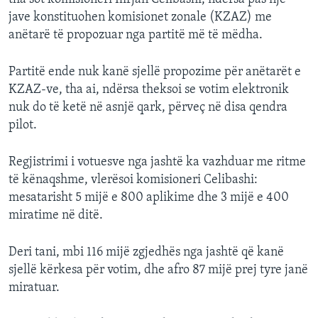
Auto
240p
360p
480p
480p
jave konstituohen komisionet zonale (KZAZ) me
720p
anëtarë të propozuar nga partitë më të mëdha.
720p
1080p
1080p
Partitë ende nuk kanë sjellë propozime për anëtarët e
KZAZ-ve, tha ai, ndërsa theksoi se votim elektronik
nuk do të ketë në asnjë qark, përveç në disa qendra
pilot.
Regjistrimi i votuesve nga jashtë ka vazhduar me ritme
të kënaqshme, vlerësoi komisioneri Celibashi:
mesatarisht 5 mijë e 800 aplikime dhe 3 mijë e 400
miratime në ditë.
Deri tani, mbi 116 mijë zgjedhës nga jashtë që kanë
sjellë kërkesa për votim, dhe afro 87 mijë prej tyre janë
miratuar.