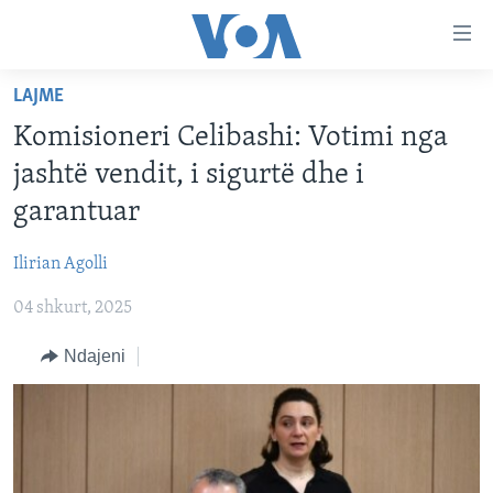
Lidhje
Kalo
në
LAJME
faqen
FAQJA KRYESORE
kryesore
Komisioneri Celibashi: Votimi nga
KATEGORITË
Kalo
jashtë vendit, i sigurtë dhe i
tek
DITARI
AMERIKA
garantuar
faqja
BALLKANI
kryesore
Learning English
Ilirian Agolli
Kalo
EVROPA
tek
04 shkurt, 2025
FOLLOW US
BOTA
kërkimi
Ndajeni
MJEDISI
KULTURË
Gjuhët
SHKENCË DHE TEKNOLOGJI
SHËNDETËSI