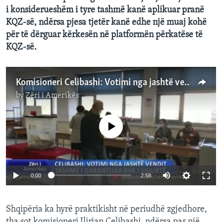
i konsiderueshëm i tyre tashmë kanë aplikuar pranë
KQZ-së, ndërsa pjesa tjetër kanë edhe një muaj kohë
për të dërguar kërkesën në platformën përkatëse të
KQZ-së.
Komisioneri Celibashi: Votimi nga jashtë vendit, i sigurtë dhe i garantuar
by
Zëri i Amerikës
No media source currently available
Auto
0:00
2:58
240p
Shqipëria ka hyrë praktikisht në periudhë zgjedhore,
360p
tha sot komisioneri Ilirjan Celibashi, ndërsa pas një