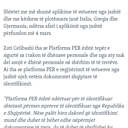
Shtetet me më shumë aplikime të votuesve nga jashtë
dhe me kërkesa të plotësuara janë Italia, Greqia dhe
Gjermania, ndërsa afati i aplikimit nga jashtë
përfundon më 4 mars.
Zoti Celibashi tha se Platforma PER është tepër e
sigurtë sa i takon të dhënave personale dhe nga aty nuk
del asnjë e dhënë personale në shërbim të të tretëve.
Ai tha se platforma PER e regjistrimit të votuesve nga
jashtë njeh vetëm dokumentet shqiptare të
identifikimit.
“Platforma PER është ndërtuar për të identifikuar
shtetasit përmes mjeteve të identifikuar nga Republika
e Shqipërisë. Nëse palët bien dakord që identifikimi
mund dhe duhet të bëhet edhe nëpërmjet
dokumentave të tjera, do të duhet të zhvillohet ky