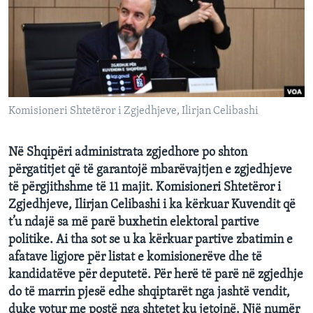
INTERVISTA
DITARI
Komisioneri Shtetëror i Zgjedhjeve, Ilirjan Celibashi
Në Shqipëri administrata zgjedhore po shton
përgatitjet që të garantojë mbarëvajtjen e zgjedhjeve
të përgjithshme të 11 majit. Komisioneri Shtetëror i
Zgjedhjeve, Ilirjan Celibashi i ka kërkuar Kuvendit që
t’u ndajë sa më parë buxhetin elektoral partive
politike. Ai tha sot se u ka kërkuar partive zbatimin e
afatave ligjore për listat e komisionerëve dhe të
kandidatëve për deputetë. Për herë të parë në zgjedhje
do të marrin pjesë edhe shqiptarët nga jashtë vendit,
duke votur me postë nga shtetet ku jetojnë. Një numër