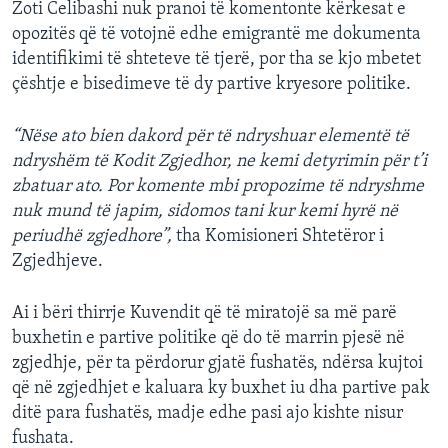
Zoti Celibashi nuk pranoi të komentonte kërkesat e
opozitës që të votojnë edhe emigrantë me dokumenta
identifikimi të shteteve të tjerë, por tha se kjo mbetet
çështje e bisedimeve të dy partive kryesore politike.
“Nëse ato bien dakord për të ndryshuar elementë të
ndryshëm të Kodit Zgjedhor, ne kemi detyrimin për t’i
zbatuar ato. Por komente mbi propozime të ndryshme
nuk mund të japim, sidomos tani kur kemi hyrë në
periudhë zgjedhore”,
tha Komisioneri Shtetëror i
Zgjedhjeve.
Ai i bëri thirrje Kuvendit që të miratojë sa më parë
buxhetin e partive politike që do të marrin pjesë në
zgjedhje, për ta përdorur gjatë fushatës, ndërsa kujtoi
që në zgjedhjet e kaluara ky buxhet iu dha partive pak
ditë para fushatës, madje edhe pasi ajo kishte nisur
fushata.