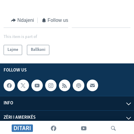
Ndajeni
Follow us
This item is part of
Lajme
Ballkani
FOLLOW US
INFO
ZËRI I AMERIKËS
DITARI