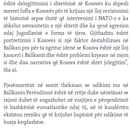
është delegjitimimi i shtetësisë së Kosovës ku shpesh
merret lufta e Kosovës për të krijuar një lloj revizionimi
të historisë sepse thotë që intervenimi i NATO-s e ka
shkelur sovranitetin e një shtetit dhe ka qenë agresion
ndaj Jugosllavisë e forma të tjera. Gjithashtu është
portretizimi i Kosovës si një faktor destabilizues në
Ballkan pra për ta ngritur idenë se Kosova është një lloj
kanceri i Ballkanit dhe është problemi kryesor në rajon
si dhe disa narrativa që Kosova është shtet jolegjitim”,
tha ai.
Pjesëmarrësit në samit theksuan se ndikimi rus në
Ballkanin Perëndimor është në rritje duke nënvizuar se
rajoni duhet të angazhohet në ruajtjen e përqendrimit
të bashkësisë euroatlantike ndaj tij, në të kundërtën
ekziston rreziku që të krijohet hapësirë për ndikime të
huaja keqdashëse.