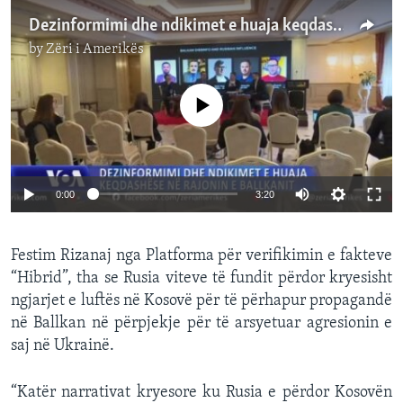
Dezinformimi dhe ndikimet e huaja keqdashëse në rajonin e Ballkanit
by
Zëri i Amerikës
No media source currently available
Auto
0:00
3:20
240p
Festim Rizanaj nga Platforma për verifikimin e fakteve
360p
“Hibrid”, tha se Rusia viteve të fundit përdor kryesisht
Auto
240p
360p
480p
480p
ngjarjet e luftës në Kosovë për të përhapur propagandë
720p
në Ballkan në përpjekje për të arsyetuar agresionin e
720p
1080p
saj në Ukrainë.
1080p
“Katër narrativat kryesore ku Rusia e përdor Kosovën