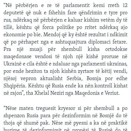
“Në përbërjen e re të parlamentit kemi rreth 12
deputetë që nuk e fshehin fare qëndrimin e tyre pro
rus, ndërkaq në përbërjen e kaluar kishim vetëm dy të
tillë, kështu që forca politike po rritet ndërkaq ajo
ekonomie po bie. Mendoj që ky është rezultat i ndkimit
që po përhapet nga e ashtuquajtura diplomaci fetare.
Pra një muaji për shembull kisha ortodokse
maqedonase vendosi të njoh një kishë proruse në
Ukrainë e cila është e ndaluar nga parlamenti ukrainas,
por ende heziton ta njoh kishën zyrtare të këtij vendi,
njësoj vepron aktualisht Serbia, Bosnja por edhe
Shqipëria. Kështu që Rusia ende ka nën kontroll kishat
në rajon”, tha Xhelal Neziri nga Maqedonia e Veriut.
“Nëse maten treguesit kryesor si për shembull a po
shpenzon Rusia para për dezinformim në Bosnjë do të
thoja që shumë pak. Nëse më pyesni a ka në praktikë
burime të dezinformimit në pronësi të Rusisë do të