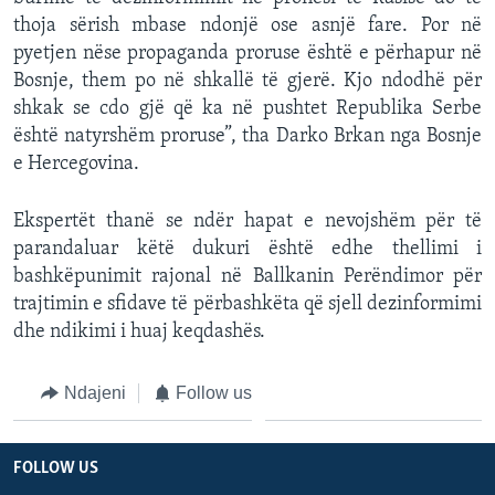
thoja sërish mbase ndonjë ose asnjë fare. Por në
pyetjen nëse propaganda proruse është e përhapur në
Bosnje, them po në shkallë të gjerë. Kjo ndodhë për
shkak se cdo gjë që ka në pushtet Republika Serbe
është natyrshëm proruse”, tha Darko Brkan nga Bosnje
e Hercegovina.
Ekspertët thanë se ndër hapat e nevojshëm për të
parandaluar këtë dukuri është edhe thellimi i
bashkëpunimit rajonal në Ballkanin Perëndimor për
trajtimin e sfidave të përbashkëta që sjell dezinformimi
dhe ndikimi i huaj keqdashës.
Ndajeni
Follow us
FOLLOW US