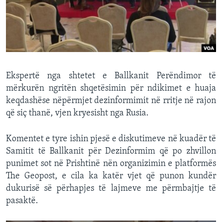
INTERVISTA
DITARI
Ekspertë nga shtetet e Ballkanit Perëndimor të
mërkurën ngritën shqetësimin për ndikimet e huaja
keqdashëse nëpërmjet dezinformimit në rritje në rajon
që siç thanë, vjen kryesisht nga Rusia.
Komentet e tyre ishin pjesë e diskutimeve në kuadër të
Samitit të Ballkanit për Dezinformim që po zhvillon
punimet sot në Prishtinë nën organizimin e platformës
The Geopost, e cila ka katër vjet që punon kundër
dukurisë së përhapjes të lajmeve me përmbajtje të
pasaktë.