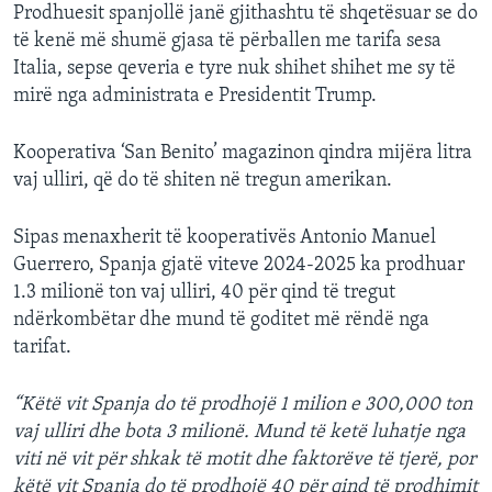
Prodhuesit spanjollë janë gjithashtu të shqetësuar se do
të kenë më shumë gjasa të përballen me tarifa sesa
Italia, sepse qeveria e tyre nuk shihet shihet me sy të
mirë nga administrata e Presidentit Trump.
Kooperativa ‘San Benito’ magazinon qindra mijëra litra
vaj ulliri, që do të shiten në tregun amerikan.
Sipas menaxherit të kooperativës Antonio Manuel
Guerrero, Spanja gjatë viteve 2024-2025 ka prodhuar
1.3 milionë ton vaj ulliri, 40 për qind të tregut
ndërkombëtar dhe mund të goditet më rëndë nga
tarifat.
“Këtë vit Spanja do të prodhojë 1 milion e 300,000 ton
vaj ulliri dhe bota 3 milionë. Mund të ketë luhatje nga
viti në vit për shkak të motit dhe faktorëve të tjerë, por
këtë vit Spanja do të prodhojë 40 për qind të prodhimit