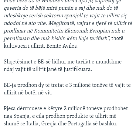
ende nëse do të vendosen tarifa apo jo, shpresoj që
qeveria do të bëjë mirë punën e saj dhe nuk do të
ndëshkojë sërish sektorin spanjoll të vajit të ullirit siç
ndodhi në ato vite. Megjithatë, vajrat e tjerë të ullirit të
prodhuar në Komunitetin Ekonomik Evropian nuk u
penalizuan dhe nuk kishin këto lloje tarifash”,
thotë
kultivuesi i ullirit, Benito Aviles.
Shqetësimet e BE-së lidhur me tarifat e mundshme
ndaj vajit të ullirit janë të justifikuara.
BE-ja prodhon dy të tretat e 3 milionë tonëve të vajit të
ullirit në botë, në vit.
Pjesa dërrmuese e këtyre 2 milionë tonëve prodhohet
nga Spanja, e cila prodhon produkte të ullirit më
shumë se Italia, Greqia dhe Portugalia së bashku.