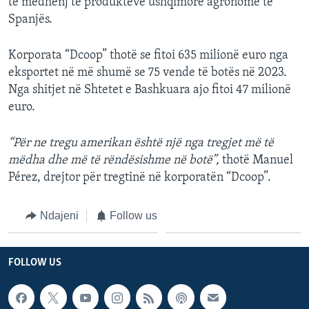
të mëdhenj të produkteve ushqimore agronome të
Spanjës.
Korporata “Dcoop” thotë se fitoi 635 milionë euro nga
eksportet në më shumë se 75 vende të botës në 2023.
Nga shitjet në Shtetet e Bashkuara ajo fitoi 47 milionë
euro.
“Për ne tregu amerikan është një nga tregjet më të
mëdha dhe më të rëndësishme në botë”,
thotë Manuel
Pérez, drejtor për tregtinë në korporatën “Dcoop”.
Ndajeni
Follow us
FOLLOW US