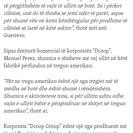
të përgjithshëm të vajit të ullirit në botë. Sa i përket
cilësisë, unë do të thosha se jemi ndër të parët, sepse
për shumë vite ne kemi këmbëngulur për prodhime të
cilësisë së lartë në këtë sektor”,
thotë zoti zoti
Guerrero.
Sipas drejtorit komercial të korporatës “Dcoop”,
Manuel Perez, shumica e shisheve me vaj ulliri në këtë
fabrikë përfundon në tregun amerikan.
“Për ne tregu amerikan është një nga tregjet më të
mëdha në botë dhe është shumë i rëndësishëm.
Shumica e aktiviteteve tona, si për ullirin ashtu edhe
vajin e ullirit është e përqëndruar në shitjet në tregun
amerikan”,
thotë ai.
Korporata “Dcoop Group” është një nga prodhuesit më