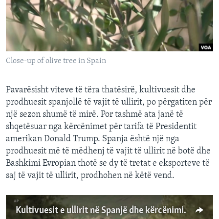
INTERVISTA
DITARI
Close-up of olive tree in Spain
Pavarësisht viteve të tëra thatësirë, kultivuesit dhe
prodhuesit spanjollë të vajit të ullirit, po përgatiten për
një sezon shumë të mirë. Por tashmë ata janë të
shqetësuar nga kërcënimet për tarifa të Presidentit
amerikan Donald Trump. Spanja është një nga
prodhuesit më të mëdhenj të vajit të ullirit në botë dhe
Bashkimi Evropian thotë se dy të tretat e eksporteve të
saj të vajit të ullirit, prodhohen në këtë vend.
Kultivuesit e ullirit në Spanjë dhe kërcënimi amerikan për tarifa