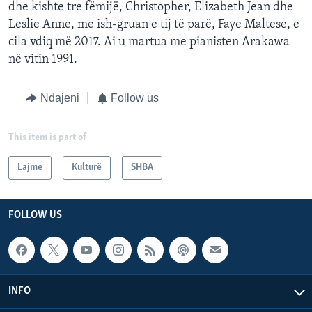
dhe kishte tre fëmijë, Christopher, Elizabeth Jean dhe
Leslie Anne, me ish-gruan e tij të parë, Faye Maltese, e
cila vdiq më 2017. Ai u martua me pianisten Arakawa
në vitin 1991.
Ndajeni
Follow us
This item is part of
Lajme
Kulturë
SHBA
FOLLOW US
INFO