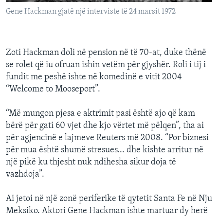
Gene Hackman gjatë një interviste të 24 marsit 1972
Zoti Hackman doli në pension në të 70-at, duke thënë
se rolet që iu ofruan ishin vetëm për gjyshër. Roli i tij i
fundit me peshë ishte në komedinë e vitit 2004
“Welcome to Mooseport”.
“Më mungon pjesa e aktrimit pasi është ajo që kam
bërë për gati 60 vjet dhe kjo vërtet më pëlqen”, tha ai
për agjencinë e lajmeve Reuters më 2008. “Por biznesi
për mua është shumë stresues... dhe kishte arritur në
një pikë ku thjesht nuk ndihesha sikur doja të
vazhdoja”.
Ai jetoi në një zonë periferike të qytetit Santa Fe në Nju
Meksiko. Aktori Gene Hackman ishte martuar dy herë