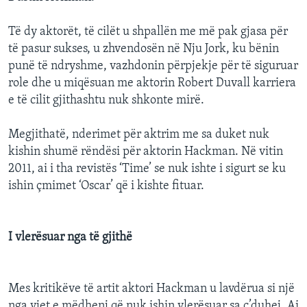
Të dy aktorët, të cilët u shpallën me më pak gjasa për
të pasur sukses, u zhvendosën në Nju Jork, ku bënin
punë të ndryshme, vazhdonin përpjekje për të siguruar
role dhe u miqësuan me aktorin Robert Duvall karriera
e të cilit gjithashtu nuk shkonte mirë.
Megjithatë, nderimet për aktrim me sa duket nuk
kishin shumë rëndësi për aktorin Hackman. Në vitin
2011, ai i tha revistës ‘Time’ se nuk ishte i sigurt se ku
ishin çmimet ‘Oscar’ që i kishte fituar.
I vlerësuar nga të gjithë
Mes kritikëve të artit aktori Hackman u lavdërua si një
nga yjet e mëdhenj që nuk ishin vlerësuar sa ç’duhej. Ai