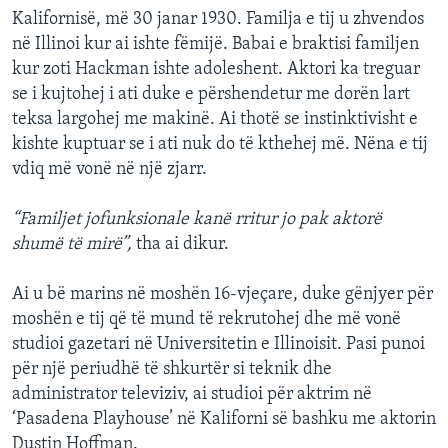
Kalifornisë, më 30 janar 1930. Familja e tij u zhvendos
në Illinoi kur ai ishte fëmijë. Babai e braktisi familjen
kur zoti Hackman ishte adoleshent. Aktori ka treguar
se i kujtohej i ati duke e përshendetur me dorën lart
teksa largohej me makinë. Ai thotë se instinktivisht e
kishte kuptuar se i ati nuk do të kthehej më. Nëna e tij
vdiq më vonë në një zjarr.
“Familjet jofunksionale kanë rritur jo pak aktorë
shumë të mirë”,
tha ai dikur.
Ai u bë marins në moshën 16-vjeçare, duke gënjyer për
moshën e tij që të mund të rekrutohej dhe më vonë
studioi gazetari në Universitetin e Illinoisit. Pasi punoi
për një periudhë të shkurtër si teknik dhe
administrator televiziv, ai studioi për aktrim në
‘Pasadena Playhouse’ në Kaliforni së bashku me aktorin
Dustin Hoffman.