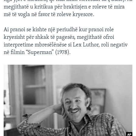
megjithatë u kritikua për braktisjen e roleve të mira
më të vogla në favor të roleve kryesore.
Ai pranoi se kishte një periudhë kur pranoi role
kryesisht për shkak të pagesës, megjithatë ofroi
interpretime mbresëlënëse si Lex Luthor, roli negativ
në filmin “Superman” (1978).