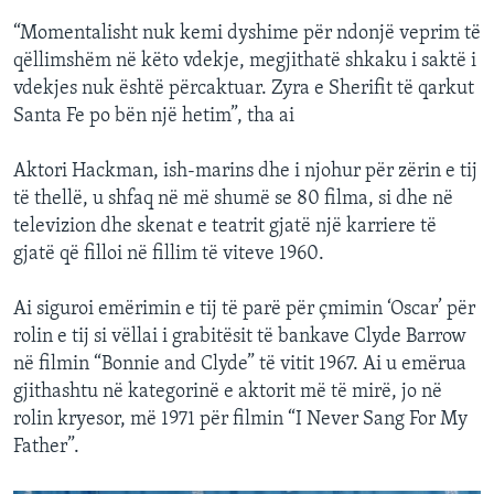
“Momentalisht nuk kemi dyshime për ndonjë veprim të
qëllimshëm në këto vdekje, megjithatë shkaku i saktë i
vdekjes nuk është përcaktuar. Zyra e Sherifit të qarkut
Santa Fe po bën një hetim”, tha ai
Aktori Hackman, ish-marins dhe i njohur për zërin e tij
të thellë, u shfaq në më shumë se 80 filma, si dhe në
televizion dhe skenat e teatrit gjatë një karriere të
gjatë që filloi në fillim të viteve 1960.
Ai siguroi emërimin e tij të parë për çmimin ‘Oscar’ për
rolin e tij si vëllai i grabitësit të bankave Clyde Barrow
në filmin “Bonnie and Clyde” të vitit 1967. Ai u emërua
gjithashtu në kategorinë e aktorit më të mirë, jo në
rolin kryesor, më 1971 për filmin “I Never Sang For My
Father”.